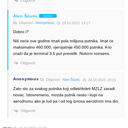
Odgovori
Alen Šćuric
Author
Odgovori
Anonymous
25.10.2023. 13:17
Dobro i?
Niš neće ove godine imati pola milijuna putnika. Imat će
maksimalno 460.000, vjerojatnije 450.000 putnika. A to
znači da je terminal 3,5 put prevelik. Notorni nonsens.
Odgovori
Anonymous
Odgovori
Alen Šćuric
24.10.2023. 20:01
Zato sto za svakog putnika koji odleti/doleti MZLZ zaradi
novac. Istovremeno, mozda putnik nesto i kupi na
aerodromu ako je lud pa i od tog iznosa aerodrom ima dio..
Odgovori