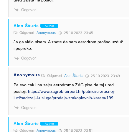
Odgovori
Alen Šćuric
Author
Odgovori
Anonymous
25.10.2023. 23:45
Ja ga vidio nisam. A znete da sam aerodrom prošao uzduž
i popreko.
Odgovori
Anonymous
Odgovori
Alen Šćuric
25.10.2023. 23:49
Pa evo cak i na sajtu aerodroma ZAG pise da taj ured
postoji:
https://www.zagreb-airport.hr/putnici/u-zracnoj-
luci/sadrzaji-i-usluge/prodaja-zrakoplovnih-karata/199
Odgovori
Alen Šćuric
Author
Odgovori
Anonymous
25.10.2023. 23:51