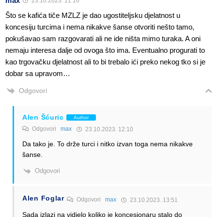
max
23.10.2023. 11:16
Što se kafića tiče MZLZ je dao ugostiteljsku djelatnost u
koncesiju turcima i nema nikakve šanse otvoriti nešto tamo,
pokušavao sam razgovarati ali ne ide ništa mimo turaka. A oni
nemaju interesa dalje od ovoga što ima. Eventualno progurati to
kao trgovačku djelatnost ali to bi trebalo ići preko nekog tko si je
dobar sa upravom…
Odgovori
Alen Šćuric
Author
Odgovori
max
23.10.2023. 12:10
Da tako je. To drže turci i nitko izvan toga nema nikakve
šanse.
Odgovori
Alen Foglar
Odgovori
max
23.10.2023. 13:51
Sada izlazi na vidjelo koliko je koncesionaru stalo do