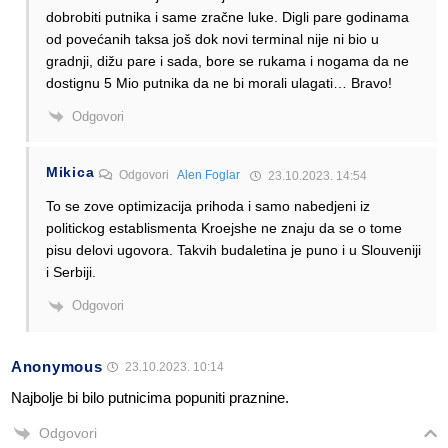
dobrobiti putnika i same zračne luke. Digli pare godinama
od povećanih taksa još dok novi terminal nije ni bio u
gradnji, dižu pare i sada, bore se rukama i nogama da ne
dostignu 5 Mio putnika da ne bi morali ulagati… Bravo!
Odgovori
Mikica
Odgovori
Alen Foglar
23.10.2023. 14:54
To se zove optimizacija prihoda i samo nabedjeni iz
politickog establismenta Kroejshe ne znaju da se o tome
pisu delovi ugovora. Takvih budaletina je puno i u Slouveniji
i Serbiji.
Odgovori
Anonymous
23.10.2023. 10:14
Najbolje bi bilo putnicima popuniti praznine.
Odgovori