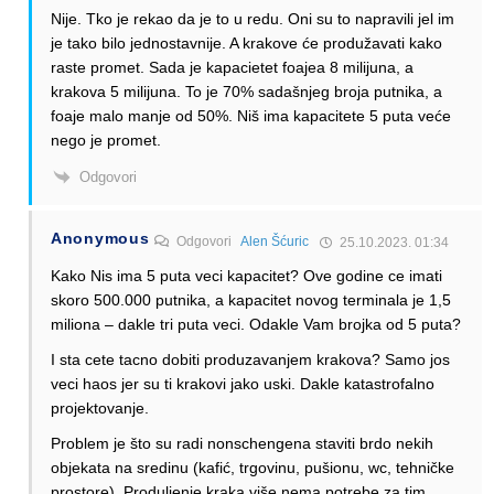
Nije. Tko je rekao da je to u redu. Oni su to napravili jel im
je tako bilo jednostavnije. A krakove će produžavati kako
raste promet. Sada je kapacietet foajea 8 milijuna, a
krakova 5 milijuna. To je 70% sadašnjeg broja putnika, a
foaje malo manje od 50%. Niš ima kapacitete 5 puta veće
nego je promet.
Odgovori
Anonymous
Odgovori
Alen Šćuric
25.10.2023. 01:34
Kako Nis ima 5 puta veci kapacitet? Ove godine ce imati
skoro 500.000 putnika, a kapacitet novog terminala je 1,5
miliona – dakle tri puta veci. Odakle Vam brojka od 5 puta?
I sta cete tacno dobiti produzavanjem krakova? Samo jos
veci haos jer su ti krakovi jako uski. Dakle katastrofalno
projektovanje.
Problem je što su radi nonschengena staviti brdo nekih
objekata na sredinu (kafić, trgovinu, pušionu, wc, tehničke
prostore). Produljenje kraka više nema potrebe za tim