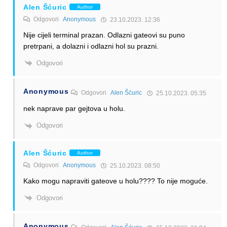
Alen Šćuric
Author
Odgovori
Anonymous
23.10.2023. 12:36
Nije cijeli terminal prazan. Odlazni gateovi su puno
pretrpani, a dolazni i odlazni hol su prazni.
Odgovori
Anonymous
Odgovori
Alen Šćuric
25.10.2023. 05:35
nek naprave par gejtova u holu.
Odgovori
Alen Šćuric
Author
Odgovori
Anonymous
25.10.2023. 08:50
Kako mogu napraviti gateove u holu???? To nije moguće.
Odgovori
Anonymous