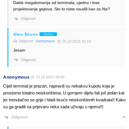
Dakle megalomanija od terminala, ujedno i lose
projektovanje gejtova. Sto to niste osudili kao za Nis?
Odgovori
Alen Šćuric
Author
Odgovori
Anonymous
25.10.2023. 01:10
Jesam
Odgovori
Anonymous
23.10.2023. 09:50
Cijeli terminal je prazan, napravili su nekakvu kupolu koja je
prostorno totalno neiskorištena. U gornjem dijelu fali još jedan kat
jer trenutačno se grije i hladi tisuće neiskorištenih kvadrata!! Kako
su ga gradili na prijevaru neka sada uživaju u njemu!!!
Odgovori