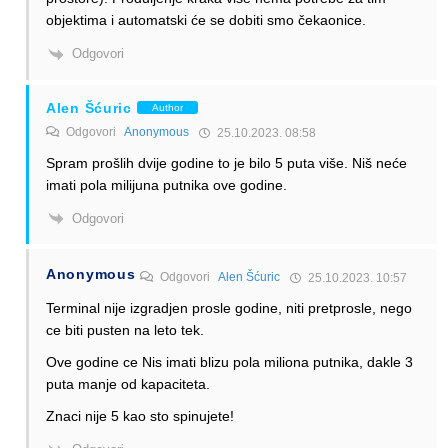
objektima i automatski će se dobiti smo čekaonice.
Odgovori
Alen Šćuric
Author
Odgovori
Anonymous
25.10.2023. 08:58
Spram prošlih dvije godine to je bilo 5 puta više. Niš neće
imati pola milijuna putnika ove godine.
Odgovori
Anonymous
Odgovori
Alen Šćuric
25.10.2023. 10:57
Terminal nije izgradjen prosle godine, niti pretprosle, nego
ce biti pusten na leto tek.
Ove godine ce Nis imati blizu pola miliona putnika, dakle 3
puta manje od kapaciteta.
Znaci nije 5 kao sto spinujete!