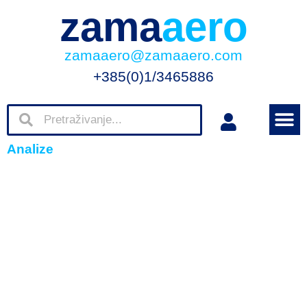
zama
aero
zamaaero@zamaaero.com
+385(0)1/3465886
Analize