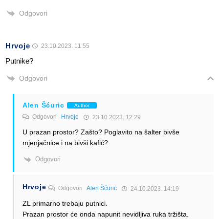
Odgovori
Hrvoje
23.10.2023. 11:55
Putnike?
Odgovori
Alen Šćuric
Author
Odgovori
Hrvoje
23.10.2023. 12:29
U prazan prostor? Zašto? Poglavito na šalter bivše
mjenjačnice i na bivši kafić?
Odgovori
Hrvoje
Odgovori
Alen Šćuric
24.10.2023. 14:19
ZL primarno trebaju putnici.
Prazan prostor će onda napunit nevidljiva ruka tržišta.