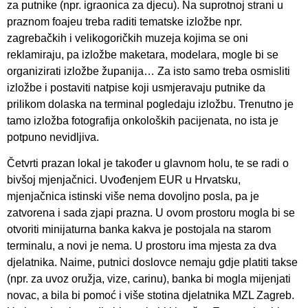
za putnike (npr. igraonica za djecu). Na suprotnoj strani u
praznom foajeu treba raditi tematske izložbe npr.
zagrebačkih i velikogoričkih muzeja kojima se oni
reklamiraju, pa izložbe maketara, modelara, mogle bi se
organizirati izložbe županija… Za isto samo treba osmisliti
izložbe i postaviti natpise koji usmjeravaju putnike da
prilikom dolaska na terminal pogledaju izložbu. Trenutno je
tamo izložba fotografija onkoloških pacijenata, no ista je
potpuno nevidljiva.
Četvrti prazan lokal je također u glavnom holu, te se radi o
bivšoj mjenjačnici. Uvođenjem EUR u Hrvatsku,
mjenjačnica istinski više nema dovoljno posla, pa je
zatvorena i sada zjapi prazna. U ovom prostoru mogla bi se
otvoriti minijaturna banka kakva je postojala na starom
terminalu, a novi je nema. U prostoru ima mjesta za dva
djelatnika. Naime, putnici doslovce nemaju gdje platiti takse
(npr. za uvoz oružja, vize, carinu), banka bi mogla mijenjati
novac, a bila bi pomoć i više stotina djelatnika MZL Zagreb.