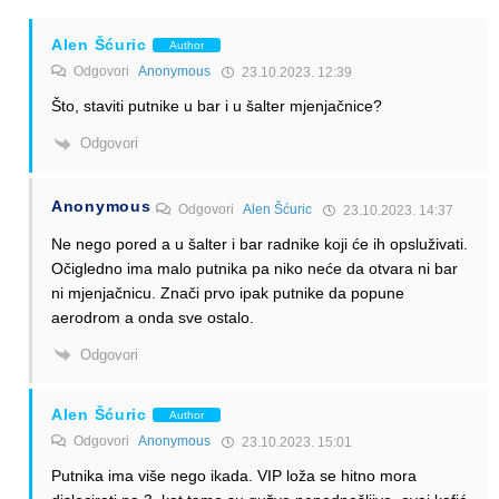
Alen Šćuric
Author
Odgovori
Anonymous
23.10.2023. 12:39
Što, staviti putnike u bar i u šalter mjenjačnice?
Odgovori
Anonymous
Odgovori
Alen Šćuric
23.10.2023. 14:37
Ne nego pored a u šalter i bar radnike koji će ih opsluživati.
Očigledno ima malo putnika pa niko neće da otvara ni bar
ni mjenjačnicu. Znači prvo ipak putnike da popune
aerodrom a onda sve ostalo.
Odgovori
Alen Šćuric
Author
Odgovori
Anonymous
23.10.2023. 15:01
Putnika ima više nego ikada. VIP loža se hitno mora