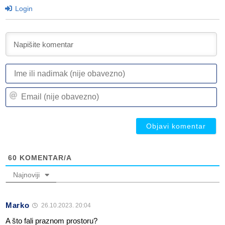
Login
I
ili
n
Em
(n
(n
ob
ob
60
KOMENTAR/A
Najnoviji
Marko
26.10.2023. 20:04
A što fali praznom prostoru?