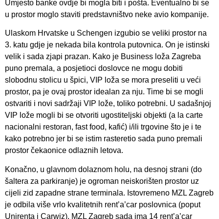
Umjesto banke ovdje bi mogla biti i pošta. Eventualno bi se
u prostor moglo staviti predstavništvo neke avio kompanije.
Ulaskom Hrvatske u Schengen izgubio se veliki prostor na
3. katu gdje je nekada bila kontrola putovnica. On je istinski
velik i sada zjapi prazan. Kako je Business loža Zagreba
puno premala, a posjetioci doslovce ne mogu dobiti
slobodnu stolicu u špici, VIP loža se mora preseliti u veći
prostor, pa je ovaj prostor idealan za nju. Time bi se mogli
ostvariti i novi sadržaji VIP lože, toliko potrebni. U sadašnjoj
VIP lože mogli bi se otvoriti ugostiteljski objekti (a la carte
nacionalni restoran, fast food, kafić) i/ili trgovine što je i te
kako potrebno jer bi se istim rasteretio sada puno premali
prostor čekaonice odlaznih letova.
Konačno, u glavnom dolaznom holu, na desnoj strani (do
šaltera za parkiranje) je ogroman neiskorišten prostor uz
cijeli zid zapadne strane terminala. Istovremeno MZL Zagreb
je odbila više vrlo kvalitetnih rent’a’car poslovnica (poput
Unirenta i Carwiz). MZL Zagreb sada ima 14 rent’a’car