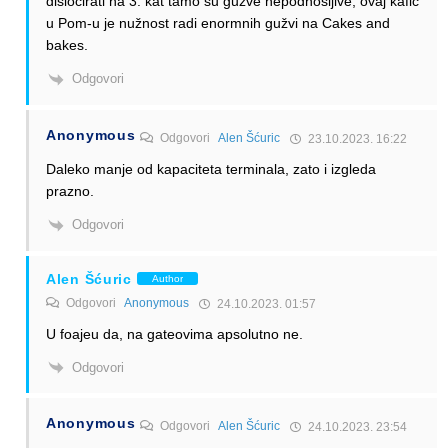
dislocirati na 3. kat tamo su gužve nepodnošljive, ovaj kafić
u Pom-u je nužnost radi enormnih gužvi na Cakes and
bakes.
Odgovori
Anonymous
Odgovori
Alen Šćuric
23.10.2023. 16:22
Daleko manje od kapaciteta terminala, zato i izgleda
prazno.
Odgovori
Alen Šćuric
Author
Odgovori
Anonymous
24.10.2023. 01:57
U foajeu da, na gateovima apsolutno ne.
Odgovori
Anonymous
Odgovori
Alen Šćuric
24.10.2023. 23:54