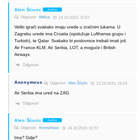
Alen Šćuric
Author
Odgovori
Mikica
23.10.2023. 15:07
Veliki igrači svakako imaju urede u zračnim lukama. U
Zagrebu urede ima Croatia (opslužuje Lufthansa grupu i
Turkish), te Qatar. Svakako bi poslovnice trebali imati još
Air France-KLM, Air Serbia, LOT, a moguće i British
Airways.
Odgovori
Anonymous
Odgovori
Alen Šćuric
23.10.2023. 16:24
Air Serbia ima ured na ZAG.
Odgovori
Alen Šćuric
Author
Odgovori
Anonymous
24.10.2023. 01:57
Ima? Gdje?