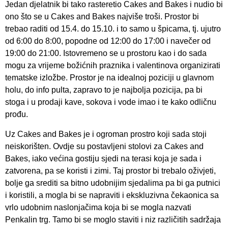
Jedan djelatnik bi tako rasteretio Cakes and Bakes i nudio bi
ono što se u Cakes and Bakes najviše troši. Prostor bi
trebao raditi od 15.4. do 15.10. i to samo u špicama, tj. ujutro
od 6:00 do 8:00, popodne od 12:00 do 17:00 i navečer od
19:00 do 21:00. Istovremeno se u prostoru kao i do sada
mogu za vrijeme božićnih praznika i valentinova organizirati
tematske izložbe. Prostor je na idealnoj poziciji u glavnom
holu, do info pulta, zapravo to je najbolja pozicija, pa bi
stoga i u prodaji kave, sokova i vode imao i te kako odličnu
prođu.
Uz Cakes and Bakes je i ogroman prostro koji sada stoji
neiskorišten. Ovdje su postavljeni stolovi za Cakes and
Bakes, iako većina gostiju sjedi na terasi koja je sada i
zatvorena, pa se koristi i zimi. Taj prostor bi trebalo oživjeti,
bolje ga srediti sa bitno udobnijim sjedalima pa bi ga putnici
i koristili, a mogla bi se napraviti i ekskluzivna čekaonica sa
vrlo udobnim naslonjačima koja bi se mogla nazvati
Penkalin trg. Tamo bi se moglo staviti i niz različitih sadržaja