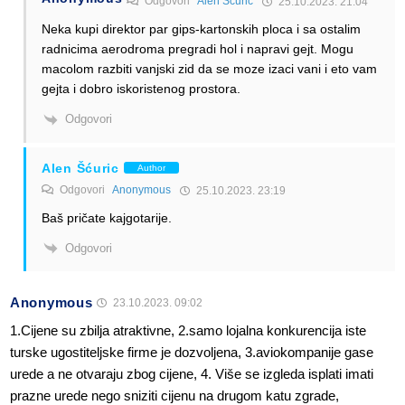
Odgovori
Alen Šćuric
25.10.2023. 21:04
Neka kupi direktor par gips-kartonskih ploca i sa ostalim
radnicima aerodroma pregradi hol i napravi gejt. Mogu
macolom razbiti vanjski zid da se moze izaci vani i eto vam
gejta i dobro iskoristenog prostora.
Odgovori
Alen Šćuric
Author
Odgovori
Anonymous
25.10.2023. 23:19
Baš pričate kajgotarije.
Odgovori
Anonymous
23.10.2023. 09:02
1.Cijene su zbilja atraktivne, 2.samo lojalna konkurencija iste
turske ugostiteljske firme je dozvoljena, 3.aviokompanije gase
urede a ne otvaraju zbog cijene, 4. Više se izgleda isplati imati
prazne urede nego sniziti cijenu na drugom katu zgrade,