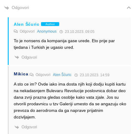
Odgovori
Alen Šćuric
Author
Odgovori
Anonymous
23.10.2023. 09:05
To je nonsens da kompanija gase urede. Eto prije par
tjedana i Turkish je ugasio ured.
Odgovori
Mikica
Odgovori
Alen Šćuric
23.10.2023. 14:59
A sto ce im? Ovde iako ima dosta njih koji dodju kupiti kartu
na nekadasnjem Bulevaru Revolucije poslovnica dobar deo
dana zvrji prazna gledas osoblje kako vata zjale. Jos su
otvorili prodavnicu u tzv Galeriji umesto da se angazuju oko
prevoza do aerodroma da ga naprave prijatnim
dozivljajem.
Odgovori