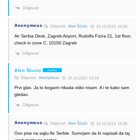
Odgovori
Anonymous
Odgovori
Alen Šćuric
25.10.2023. 10:59
Air Serbia Desk, Zagreb Airport, Rudolfa Fizira 21, 1st floor,
check-in zone C, 10150 Zagreb
Odgovori
Alen Šćuric
Author
Odgovori
Anonymous
25.10.2023. 13:18
Prvi glas. Ja to bogami nikada vidio nisam. A i te kako sam
gledao.
Odgovori
Anonymous
Odgovori
Alen Šćuric
25.10.2023. 16:39
Ovo pise na sajtu Air Serbie. Sumnjam da bi napisali da taj
ured zaista ne postoji.