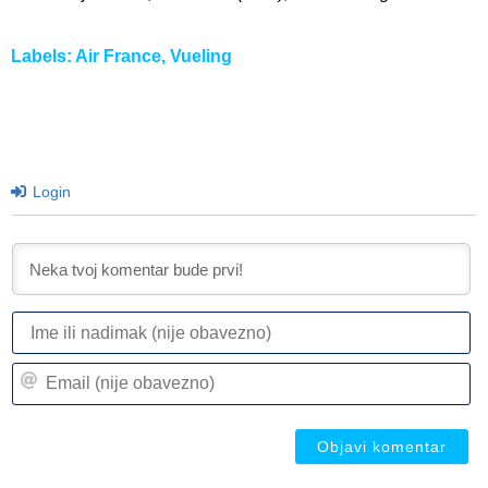
Labels:
Air France
,
Vueling
Login
I
ili
n
Em
(n
(n
ob
ob