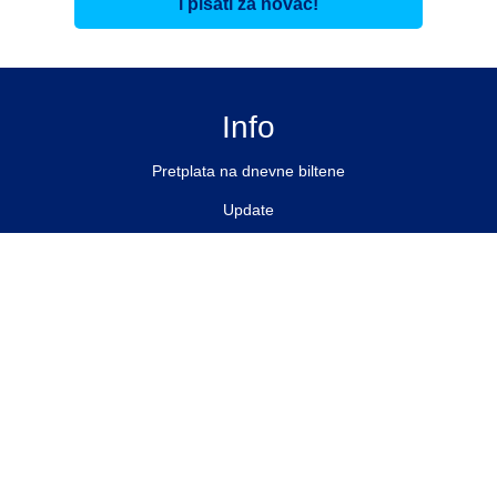
i pisati za novac!
Info
Pretplata na dnevne biltene
Update
O nama
Kontakt
Impressum
Privacy Policy
Pratite nas