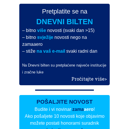
Pretplatite se na
DNEVNI BILTEN
– bitno
više
novosti (svaki dan >15)
– bitno
svježije
novosti nego na
zamaaero
– stiže
na vaš e-mail
svaki radni dan
Na Dnevni bilten su pretplaćene najveće institucije
i zračne luke
Pročitajte više>
POŠALJITE NOVOST
Budite i vi novinar
zama
aero
!
Ako pošaljete 10 novosti koje objavimo
možete postati honorarni suradnik