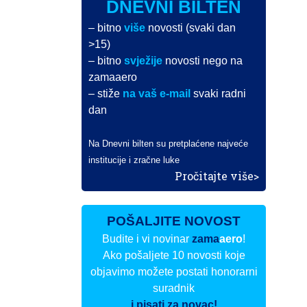
DNEVNI BILTEN
– bitno
više
novosti (svaki dan
>15)
– bitno
svježije
novosti nego na
zamaaero
– stiže
na vaš e-mail
svaki radni
dan
Na Dnevni bilten su pretplaćene najveće
institucije i zračne luke
Pročitajte više>
POŠALJITE NOVOST
Budite i vi novinar
zama
aero
!
Ako pošaljete 10 novosti koje
objavimo možete postati honorarni
suradnik
i pisati za novac!