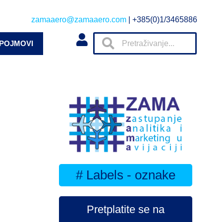
zamaaero@zamaaero.com
| +385(0)1/3465886
 POJMOVI
# Labels - oznake
Pretplatite se na