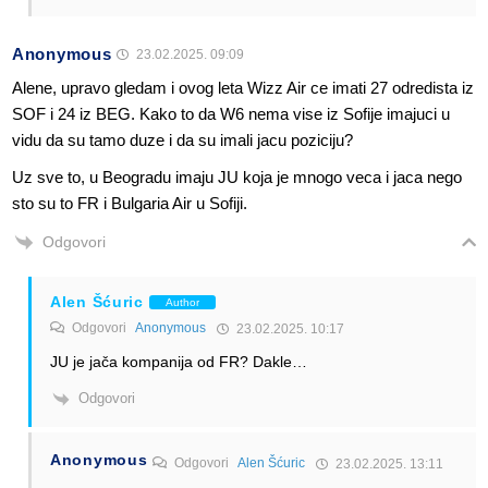
Anonymous
23.02.2025. 09:09
Alene, upravo gledam i ovog leta Wizz Air ce imati 27 odredista iz
SOF i 24 iz BEG. Kako to da W6 nema vise iz Sofije imajuci u
vidu da su tamo duze i da su imali jacu poziciju?
Uz sve to, u Beogradu imaju JU koja je mnogo veca i jaca nego
sto su to FR i Bulgaria Air u Sofiji.
Odgovori
Alen Šćuric
Author
Odgovori
Anonymous
23.02.2025. 10:17
JU je jača kompanija od FR? Dakle…
Odgovori
Anonymous
Odgovori
Alen Šćuric
23.02.2025. 13:11