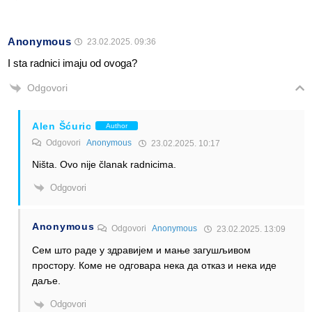
Anonymous
23.02.2025. 09:36
I sta radnici imaju od ovoga?
Odgovori
Alen Šćuric
Author
Odgovori
Anonymous
23.02.2025. 10:17
Ništa. Ovo nije članak radnicima.
Odgovori
Anonymous
Odgovori
Anonymous
23.02.2025. 13:09
Сем што раде у здравијем и мање загушљивом
простору. Коме не одговара нека да отказ и нека иде
даље.
Odgovori