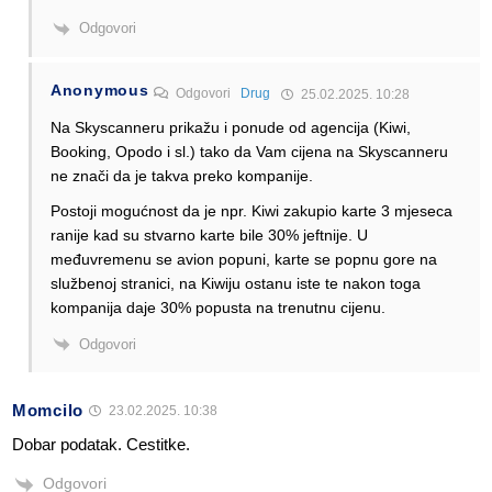
Odgovori
Anonymous
Odgovori
Drug
25.02.2025. 10:28
Na Skyscanneru prikažu i ponude od agencija (Kiwi,
Booking, Opodo i sl.) tako da Vam cijena na Skyscanneru
ne znači da je takva preko kompanije.
Postoji mogućnost da je npr. Kiwi zakupio karte 3 mjeseca
ranije kad su stvarno karte bile 30% jeftnije. U
međuvremenu se avion popuni, karte se popnu gore na
službenoj stranici, na Kiwiju ostanu iste te nakon toga
kompanija daje 30% popusta na trenutnu cijenu.
Odgovori
Momcilo
23.02.2025. 10:38
Dobar podatak. Cestitke.
Odgovori