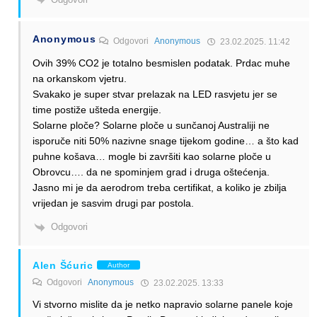
Anonymous
Odgovori
Anonymous
23.02.2025. 11:42
Ovih 39% CO2 je totalno besmislen podatak. Prdac muhe
na orkanskom vjetru.
Svakako je super stvar prelazak na LED rasvjetu jer se
time postiže ušteda energije.
Solarne ploče? Solarne ploče u sunčanoj Australiji ne
isporuče niti 50% nazivne snage tijekom godine… a što kad
puhne košava… mogle bi završiti kao solarne ploče u
Obrovcu…. da ne spominjem grad i druga oštećenja.
Jasno mi je da aerodrom treba certifikat, a koliko je zbilja
vrijedan je sasvim drugi par postola.
Odgovori
Alen Šćuric
Author
Odgovori
Anonymous
23.02.2025. 13:33
Vi stvorno mislite da je netko napravio solarne panele koje