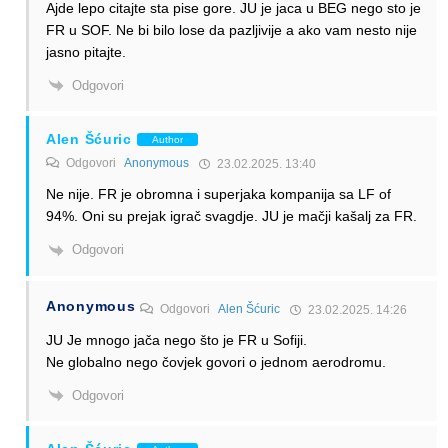
Ajde lepo citajte sta pise gore. JU je jaca u BEG nego sto je
FR u SOF. Ne bi bilo lose da pazljivije a ako vam nesto nije
jasno pitajte.
Odgovori
Alen Šćuric
Author
Odgovori
Anonymous
23.02.2025. 13:40
Ne nije. FR je obromna i superjaka kompanija sa LF of
94%. Oni su prejak igrač svagdje. JU je mačji kašalj za FR.
Odgovori
Anonymous
Odgovori
Alen Šćuric
23.02.2025. 14:26
JU Je mnogo jača nego što je FR u Sofiji.
Ne globalno nego čovjek govori o jednom aerodromu.
Odgovori