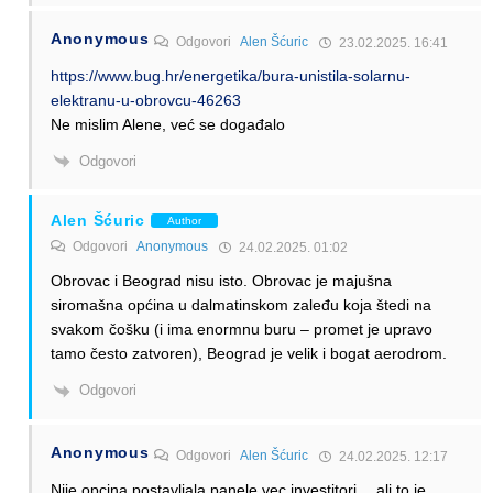
Anonymous
Odgovori
Alen Šćuric
23.02.2025. 16:41
https://www.bug.hr/energetika/bura-unistila-solarnu-
elektranu-u-obrovcu-46263
Ne mislim Alene, već se događalo
Odgovori
Alen Šćuric
Author
Odgovori
Anonymous
24.02.2025. 01:02
Obrovac i Beograd nisu isto. Obrovac je majušna
siromašna općina u dalmatinskom zaleđu koja štedi na
svakom čošku (i ima enormnu buru – promet je upravo
tamo često zatvoren), Beograd je velik i bogat aerodrom.
Odgovori
Anonymous
Odgovori
Alen Šćuric
24.02.2025. 12:17
Nije opcina postavljala panele vec investitori… ali to je