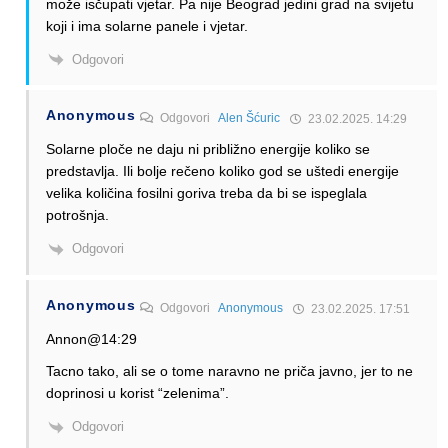
može isčupati vjetar. Pa nije Beograd jedini grad na svijetu
koji i ima solarne panele i vjetar.
Odgovori
Anonymous
Odgovori
Alen Šćuric
23.02.2025. 14:29
Solarne ploče ne daju ni približno energije koliko se
predstavlja. Ili bolje rečeno koliko god se uštedi energije
velika količina fosilni goriva treba da bi se ispeglala
potrošnja.
Odgovori
Anonymous
Odgovori
Anonymous
23.02.2025. 17:51
Annon@14:29
Tacno tako, ali se o tome naravno ne priča javno, jer to ne
doprinosi u korist “zelenima”.
Odgovori