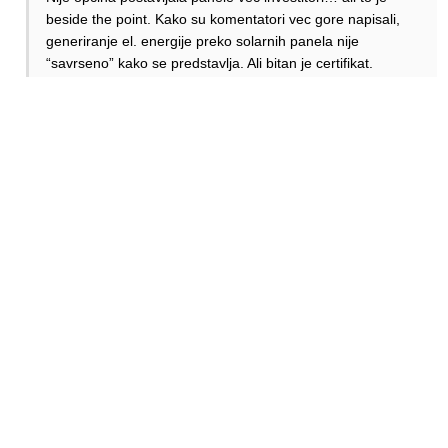
beside the point. Kako su komentatori vec gore napisali,
generiranje el. energije preko solarnih panela nije
“savrseno” kako se predstavlja. Ali bitan je certifikat.
Odgovori
Mix
Odgovori
Anonymous
25.02.2025. 10:47
Evo ti jedne lepe informacije za Beograd konkretno.
10kw instalisane snage solara daje između 10.000 i
12.000kwh električne energije godišnje.
To važi za one koji su postavljeni na krovove kuća. Na
aerodromu mogu zapravo da ih postave pod idealnom
orjentacijom i pod idealnim uglom jer im to ne diktira
orjentacija/ugao krova. MOgu i da se lakše i češće čiste.
Cena za tako malu elektranu je negde oko 750€ po 1kw
instalisane snage.
Za velike narudžbine to ispadne dosta manje zbog popusta
na količinu naravno.