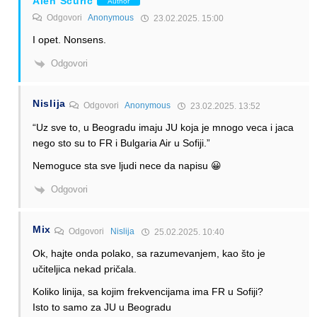
Alen Šćuric
Author
Odgovori
Anonymous
23.02.2025. 15:00
I opet. Nonsens.
Odgovori
Nislija
Odgovori
Anonymous
23.02.2025. 13:52
“Uz sve to, u Beogradu imaju JU koja je mnogo veca i jaca
nego sto su to FR i Bulgaria Air u Sofiji.”
Nemoguce sta sve ljudi nece da napisu 😀
Odgovori
Mix
Odgovori
Nislija
25.02.2025. 10:40
Ok, hajte onda polako, sa razumevanjem, kao što je
učiteljica nekad pričala.
Koliko linija, sa kojim frekvencijama ima FR u Sofiji?
Isto to samo za JU u Beogradu