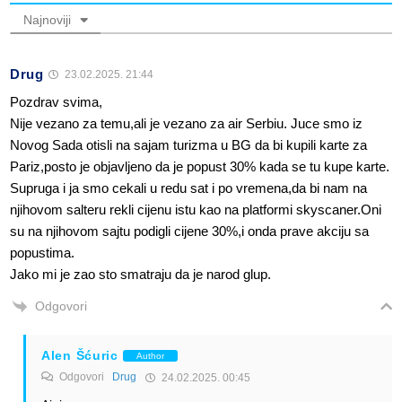
Najnoviji
Drug
23.02.2025. 21:44
Pozdrav svima,
Nije vezano za temu,ali je vezano za air Serbiu. Juce smo iz
Novog Sada otisli na sajam turizma u BG da bi kupili karte za
Pariz,posto je objavljeno da je popust 30% kada se tu kupe karte.
Supruga i ja smo cekali u redu sat i po vremena,da bi nam na
njihovom salteru rekli cijenu istu kao na platformi skyscaner.Oni
su na njihovom sajtu podigli cijene 30%,i onda prave akciju sa
popustima.
Jako mi je zao sto smatraju da je narod glup.
Odgovori
Alen Šćuric
Author
Odgovori
Drug
24.02.2025. 00:45