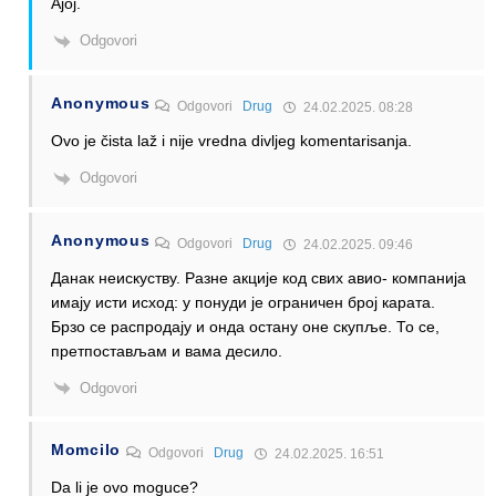
Ajoj.
Odgovori
Anonymous
Odgovori
Drug
24.02.2025. 08:28
Ovo je čista laž i nije vredna divljeg komentarisanja.
Odgovori
Anonymous
Odgovori
Drug
24.02.2025. 09:46
Данак неискуству. Разне акције код свих авио- компанија
имају исти исход: у понуди је ограничен број карата.
Брзо се распродају и онда остану оне скупље. То се,
претпостављам и вама десило.
Odgovori
Momcilo
Odgovori
Drug
24.02.2025. 16:51
Da li je ovo moguce?