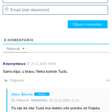
n
Em
(n
(n
ob
ob
8
KOMENTAR/A
Najnoviji
Anonymous
24.11.2024. 08:08
Samo kljuc u bravu. Neka koriste Tuzlu.
Odgovori
Alen Šćuric
Author
Odgovori
Anonymous
24.11.2024. 11:13
Pa nije da više Tuzla ima daleko više putnika od Osijeka.