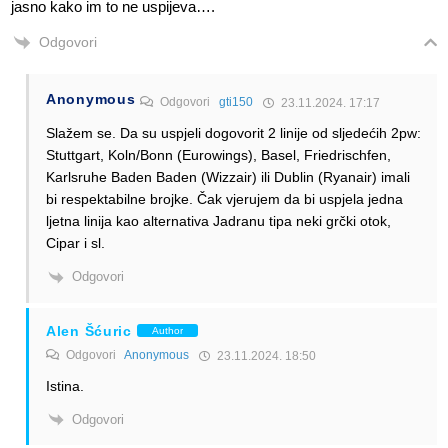
jasno kako im to ne uspijeva….
Odgovori
Anonymous
Odgovori
gti150
23.11.2024. 17:17
Slažem se. Da su uspjeli dogovorit 2 linije od sljedećih 2pw:
Stuttgart, Koln/Bonn (Eurowings), Basel, Friedrischfen,
Karlsruhe Baden Baden (Wizzair) ili Dublin (Ryanair) imali
bi respektabilne brojke. Čak vjerujem da bi uspjela jedna
ljetna linija kao alternativa Jadranu tipa neki grčki otok,
Cipar i sl.
Odgovori
Alen Šćuric
Author
Odgovori
Anonymous
23.11.2024. 18:50
Istina.
Odgovori