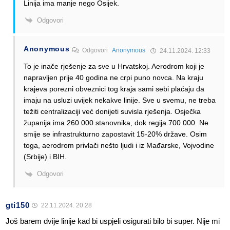
Linija ima manje nego Osijek.
Odgovori
Anonymous
Odgovori
Anonymous
24.11.2024. 12:33
To je inače rješenje za sve u Hrvatskoj. Aerodrom koji je
napravljen prije 40 godina ne crpi puno novca. Na kraju
krajeva porezni obveznici tog kraja sami sebi plaćaju da
imaju na usluzi uvijek nekakve linije. Sve u svemu, ne treba
težiti centralizaciji već donijeti suvisla rješenja. Osječka
županija ima 260 000 stanovnika, dok regija 700 000. Ne
smije se infrastrukturno zapostavit 15-20% države. Osim
toga, aerodrom privlači nešto ljudi i iz Mađarske, Vojvodine
(Srbije) i BIH.
Odgovori
gti150
22.11.2024. 20:28
Još barem dvije linije kad bi uspjeli osigurati bilo bi super. Nije mi