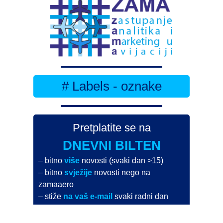
# Labels - oznake
Pretplatite se na
DNEVNI BILTEN
– bitno
više
novosti (svaki dan >15)
– bitno
svježije
novosti nego na
zamaaero
– stiže
na vaš e-mail
svaki radni dan
Na Dnevni bilten su pretplaćene najveće institucije