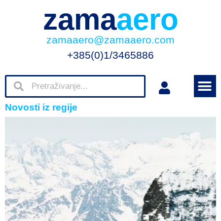
zama
aero
zamaaero@zamaaero.com
+385(0)1/3465886
Novosti iz regije