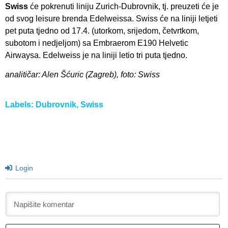
Swiss
će pokrenuti liniju Zurich-Dubrovnik, tj. preuzeti će je
od svog leisure brenda Edelweissa. Swiss će na liniji letjeti
pet puta tjedno od 17.4. (utorkom, srijedom, četvrtkom,
subotom i nedjeljom) sa Embraerom E190 Helvetic
Airwaysa. Edelweiss je na liniji letio tri puta tjedno.
analitičar: Alen Šćuric (Zagreb), foto: Swiss
Labels:
Dubrovnik
,
Swiss
Login
I