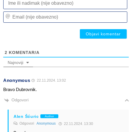
ili
n
Em
(n
(n
ob
ob
2
KOMENTAR/A
Najnoviji
Anonymous
22.11.2024. 13:02
Bravo Dubrovnik.
Odgovori
Alen Šćuric
Author
Odgovori
Anonymous
22.11.2024. 13:30