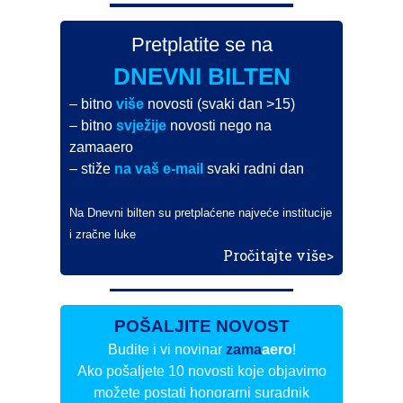
Pretplatite se na
DNEVNI BILTEN
– bitno
više
novosti (svaki dan >15)
– bitno
svježije
novosti nego na
zamaaero
– stiže
na vaš e-mail
svaki radni dan
Na Dnevni bilten su pretplaćene najveće institucije
i zračne luke
Pročitajte više>
POŠALJITE NOVOST
Budite i vi novinar
zama
aero
!
Ako pošaljete 10 novosti koje objavimo
možete postati honorarni suradnik