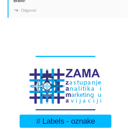
Bravo!
Odgovori
# Labels - oznake