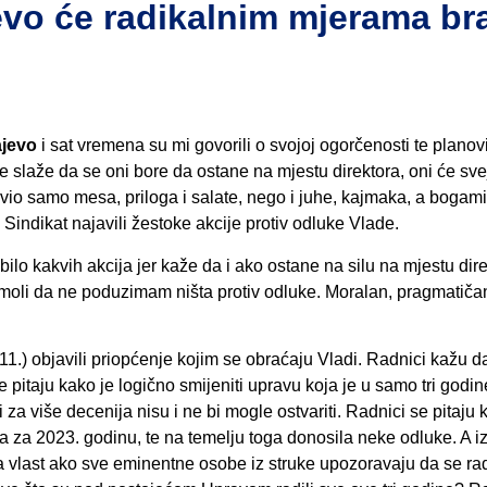
vo će radikalnim mjerama bra
ajevo
i sat vremena su mi govorili o svojoj ogorčenosti te plano
e slaže da se oni bore da ostane na mjestu direktora, oni će sv
tavio samo mesa, priloga i salate, nego i juhe, kajmaka, a bogami
i Sindikat najavili žestoke akcije protiv odluke Vlade.
ilo kakvih akcija jer kaže da i ako ostane na silu na mjestu dir
 moli da ne poduzimam ništa protiv odluke. Moralan, pragmatičan
1.) objavili priopćenje kojim se obraćaju Vladi. Radnici kažu d
 pitaju kako je logično smijeniti upravu koja je u samo tri godin
 za više decenija nisu i ne bi mogle ostvariti. Radnici se pitaju 
va za 2023. godinu, te na temelju toga donosila neke odluke. A i
a vlast ako sve eminentne osobe iz struke upozoravaju da se rad