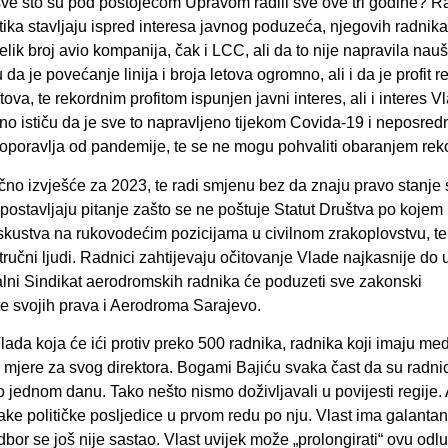
ud sve što su pod postojećom Upravom radili sve ove tri godine? R
tika stavljaju ispred interesa javnog poduzeća, njegovih radnika
lik broj avio kompanija, čak i LCC, ali da to nije napravila nauš
da je povećanje linija i broja letova ogromno, ali i da je profit 
tova, te rekordnim profitom ispunjen javni interes, ali i interes V
o ističu da je sve to napravljeno tijekom Covida-19 i neposred
oporavlja od pandemije, te se ne mogu pohvaliti obaranjem rek
čno izvješće za 2023, te radi smjenu bez da znaju pravo stanje s
postavljaju pitanje zašto se ne poštuje Statut Društva po kojem
skustva na rukovodećim pozicijama u civilnom zrakoplovstvu, te
tručni ljudi. Radnici zahtijevaju očitovanje Vlade najkasnije do 
talni Sindikat aerodromskih radnika će poduzeti sve zakonski
te svojih prava i Aerodroma Sarajevo.
i Vlada koja će ići protiv preko 500 radnika, radnika koji imaju me
ne mjere za svog direktora. Bogami Bajiću svaka čast da su radnic
mo jednom danu. Tako nešto nismo doživljavali u povijesti regije.
opake političke posljedice u prvom redu po nju. Vlast ima galantan
bor se još nije sastao. Vlast uvijek može „prolongirati“ ovu odl