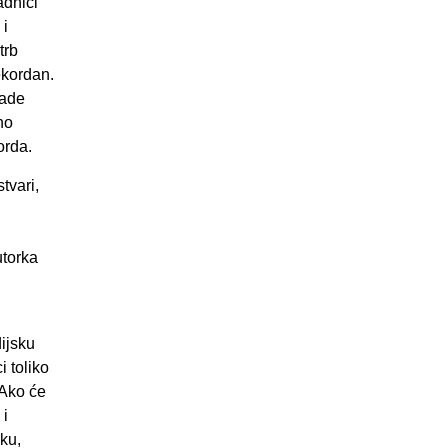
adnici
 i
trb
rekordan.
lade
no
orda.
tvari,
utorka
dijsku
i toliko
 Ako će
 i
uku,