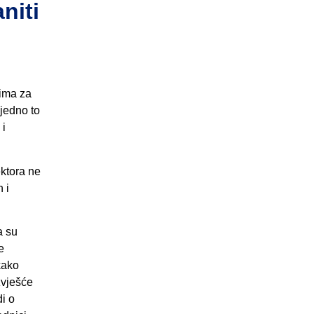
niti
vima za
ejedno to
 i
ektora ne
 i
a su
e
kako
zvješće
i o