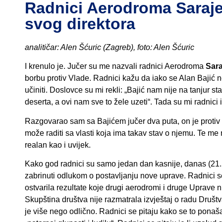
Radnici Aerodroma Saraje
svog direktora
analitičar: Alen Šćuric (Zagreb), foto: Alen Šćuric
I krenulo je. Jučer su me nazvali radnici Aerodroma
Sar
borbu protiv Vlade. Radnici kažu da iako se Alan Bajić n
učiniti. Doslovce su mi rekli: „Bajić nam nije na tanjur s
deserta, a ovi nam sve to žele uzeti“. Tada su mi radnici 
Razgovarao sam sa Bajićem jučer dva puta, on je protiv b
može raditi sa vlasti koja ima takav stav o njemu. Te me
realan kao i uvijek.
Kako god radnici su samo jedan dan kasnije, danas (21.1
zabrinuti odlukom o postavljanju nove uprave. Radnici se
ostvarila rezultate koje drugi aerodromi i druge Uprave ni
Skupština društva nije razmatrala izvještaj o radu Društ
je više nego odlično. Radnici se pitaju kako se to ponaš