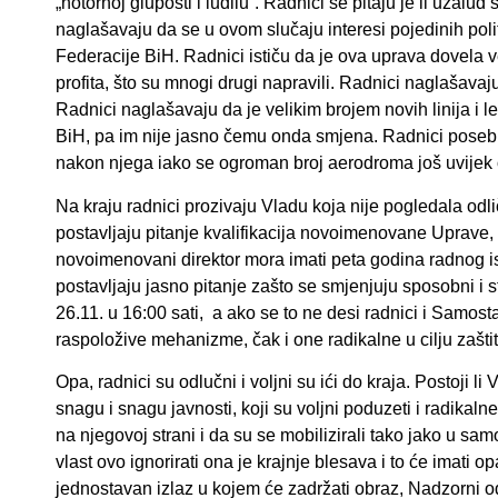
„notornoj gluposti i ludilu“. Radnici se pitaju je li uzal
naglašavaju da se u ovom slučaju interesi pojedinih poli
Federacije BiH. Radnici ističu da je ova uprava dovela ve
profita, što su mnogi drugi napravili. Radnici naglašavaju 
Radnici naglašavaju da je velikim brojem novih linija i le
BiH, pa im nije jasno čemu onda smjena. Radnici posebn
nakon njega iako se ogroman broj aerodroma još uvijek 
Na kraju radnici prozivaju Vladu koja nije pogledala odli
postavljaju pitanje kvalifikacija novoimenovane Uprave, 
novoimenovani direktor mora imati peta godina radnog i
postavljaju jasno pitanje zašto se smjenjuju sposobni i s
26.11. u 16:00 sati, a ako se to ne desi radnici i Samos
raspoložive mehanizme, čak i one radikalne u cilju zašti
Opa, radnici su odlučni i voljni su ići do kraja. Postoji l
snagu i snagu javnosti, koji su voljni poduzeti i radikal
na njegovoj strani i da su se mobilizirali tako jako u sa
vlast ovo ignorirati ona je krajnje blesava i to će imati 
jednostavan izlaz u kojem će zadržati obraz, Nadzorni od