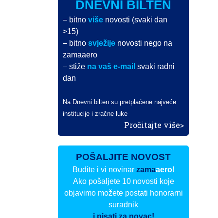
DNEVNI BILTEN
– bitno
više
novosti (svaki dan
>15)
– bitno
svježije
novosti nego na
zamaaero
– stiže
na vaš e-mail
svaki radni
dan
Na Dnevni bilten su pretplaćene najveće
institucije i zračne luke
Pročitajte više>
POŠALJITE NOVOST
Budite i vi novinar
zama
aero
!
Ako pošaljete 10 novosti koje
objavimo možete postati honorarni
suradnik
i pisati za novac!