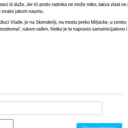
eci ili duže. Jer ići protiv radnika ne može nitko, takva vlast ne 
e u ovako jakom naumu.
odluci Vlade, je na Skenderiji, na mostu preko Miljacke, u centru
rodroma“, rukom rađen. Netko je to napravio samoinicijativno i 
Ime
ili