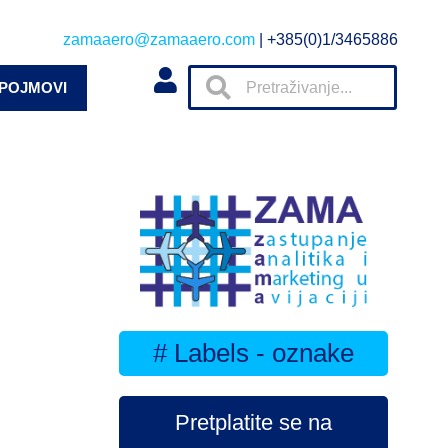
zamaaero@zamaaero.com
| +385(0)1/3465886
 POJMOVI
# Labels - oznake
Pretplatite se na