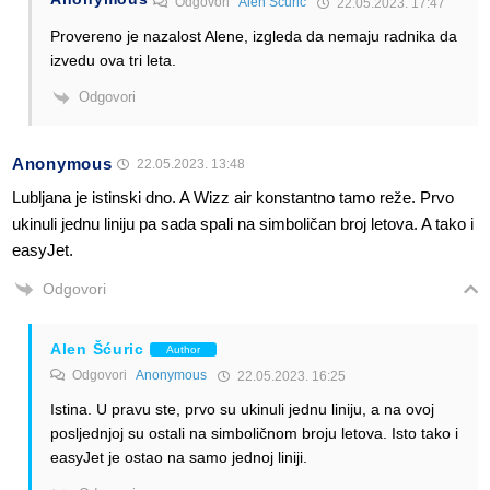
Odgovori
Alen Šćuric
22.05.2023. 17:47
Provereno je nazalost Alene, izgleda da nemaju radnika da
izvedu ova tri leta.
Odgovori
Anonymous
22.05.2023. 13:48
Lubljana je istinski dno. A Wizz air konstantno tamo reže. Prvo
ukinuli jednu liniju pa sada spali na simboličan broj letova. A tako i
easyJet.
Odgovori
Alen Šćuric
Author
Odgovori
Anonymous
22.05.2023. 16:25
Istina. U pravu ste, prvo su ukinuli jednu liniju, a na ovoj
posljednjoj su ostali na simboličnom broju letova. Isto tako i
easyJet je ostao na samo jednoj liniji.