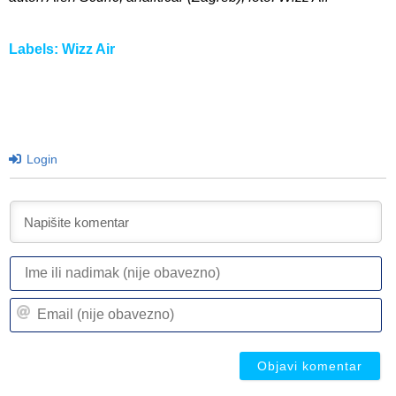
Labels:
Wizz Air
Login
I
ili
n
Em
(n
(n
ob
ob