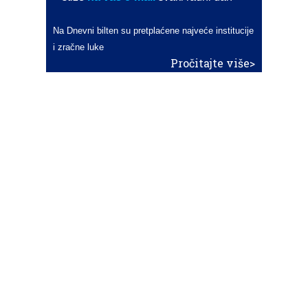
Na Dnevni bilten su pretplaćene najveće institucije
i zračne luke
Pročitajte više>
POŠALJITE NOVOST
Budite i vi novinar
zama
aero
!
Ako pošaljete 10 novosti koje objavimo
možete postati honorarni suradnik
i pisati za novac!
Info
Pretplata na dnevne biltene