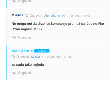
Odgovori
Mikica
Odgovori
Alen Šćuric
22.05.2023. 17:43
Ne mogu oni da drze lcc kompaniju premali su. Jedino Ako
RYan napusti MZLZ.
Odgovori
Alen Šćuric
Author
Odgovori
Mikica
22.05.2023. 23:34
za sada tako izgleda
Odgovori