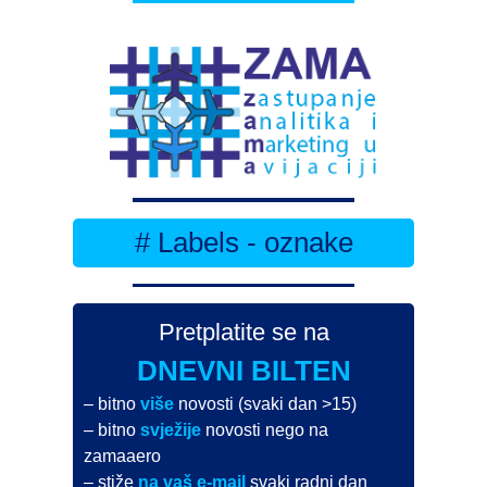
# Labels - oznake
Pretplatite se na
DNEVNI BILTEN
– bitno
više
novosti (svaki dan >15)
– bitno
svježije
novosti nego na
zamaaero
– stiže
na vaš e-mail
svaki radni dan