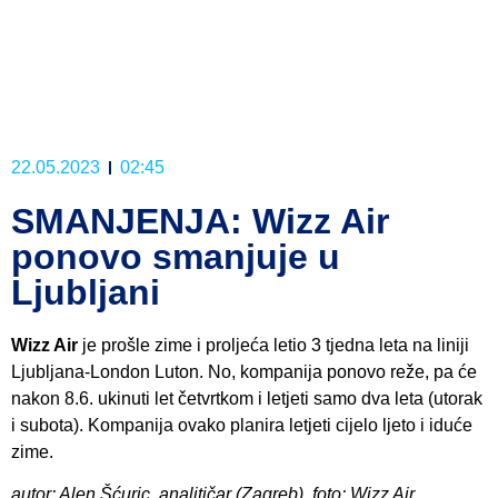
22.05.2023
02:45
SMANJENJA: Wizz Air
ponovo smanjuje u
Ljubljani
Wizz Air
je prošle zime i proljeća letio 3 tjedna leta na liniji
Ljubljana-London Luton. No, kompanija ponovo reže, pa će
nakon 8.6. ukinuti let četvrtkom i letjeti samo dva leta (utorak
i subota). Kompanija ovako planira letjeti cijelo ljeto i iduće
zime.
autor: Alen Šćuric, analitičar (Zagreb), foto: Wizz Air