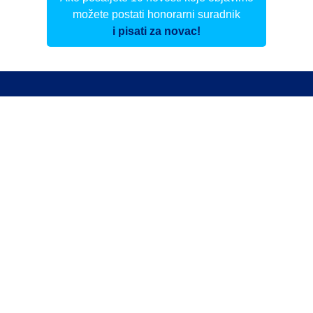
možete postati honorarni suradnik
i pisati za novac!
Info
Pretplata na dnevne biltene
Update
O nama
Kontakt
Impressum
Privacy Policy