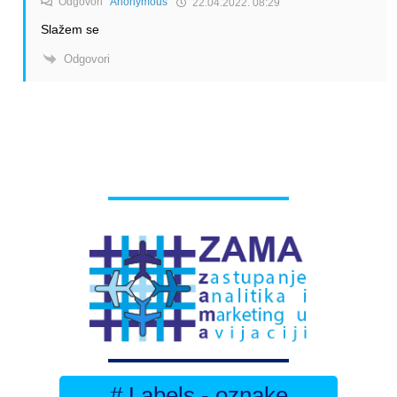
Odgovori
Anonymous
22.04.2022. 08:29
Slažem se
Odgovori
# Labels - oznake