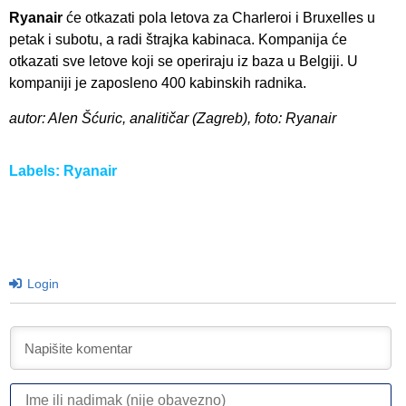
Ryanair
će otkazati pola letova za Charleroi i Bruxelles u
petak i subotu, a radi štrajka kabinaca. Kompanija će
otkazati sve letove koji se operiraju iz baza u Belgiji. U
kompaniji je zaposleno 400 kabinskih radnika.
autor: Alen Šćuric, analitičar (Zagreb), foto: Ryanair
Labels:
Ryanair
Login
I