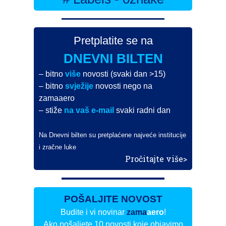
Pretplatite se na
DNEVNI BILTEN
– bitno
više
novosti (svaki dan >15)
– bitno
svježije
novosti nego na
zamaaero
– stiže
na vaš e-mail
svaki radni dan
Na Dnevni bilten su pretplaćene najveće institucije
i zračne luke
Pročitajte više>
POŠALJITE NOVOST
Budite i vi novinar
zama
aero
!
Ako pošaljete 10 novosti koje objavimo