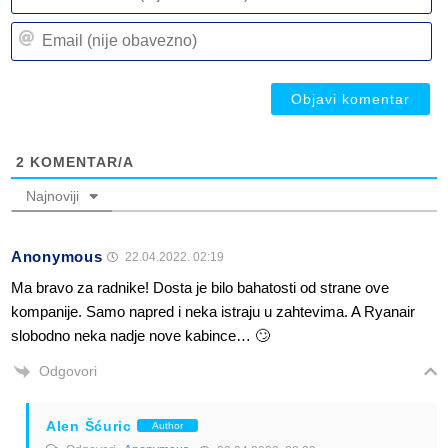
ili
n
Em
(n
(n
ob
ob
2
KOMENTAR/A
Najnoviji
Anonymous
22.04.2022. 02:19
Ma bravo za radnike! Dosta je bilo bahatosti od strane ove
kompanije. Samo napred i neka istraju u zahtevima. A Ryanair
slobodno neka nadje nove kabince… 🙄
Odgovori
Alen Šćuric
Author