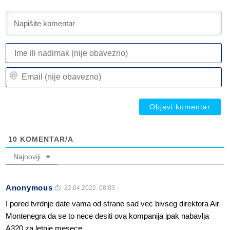
I
ili
n
Em
(n
(n
ob
ob
10
KOMENTAR/A
Najnoviji
Anonymous
22.04.2022. 08:03
I pored tvrdnje date vama od strane sad vec bivseg direktora Air
Montenegra da se to nece desiti ova kompanija ipak nabavlja
A320 za letnje mesece.