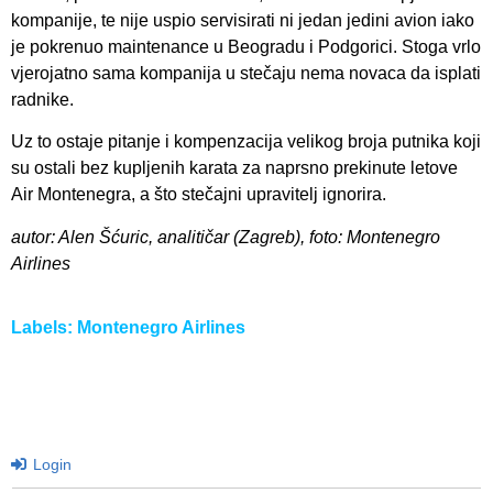
kompanije, te nije uspio servisirati ni jedan jedini avion iako
je pokrenuo maintenance u Beogradu i Podgorici. Stoga vrlo
vjerojatno sama kompanija u stečaju nema novaca da isplati
radnike.
Uz to ostaje pitanje i kompenzacija velikog broja putnika koji
su ostali bez kupljenih karata za naprsno prekinute letove
Air Montenegra, a što stečajni upravitelj ignorira.
autor: Alen Šćuric, analitičar (Zagreb), foto: Montenegro
Airlines
Labels:
Montenegro Airlines
Login