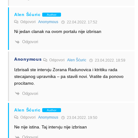
Alen Šćuric
Author
Odgovori
Anonymous
22.04.2022. 17:52
Ni jedan clanak na ovom portalu nije izbrisan
Odgovori
Anonymous
Odgovori
Alen Šćuric
23.04.2022. 18:59
Izbrisali ste intervju Zorana Radunovica i ktritiku rada
stecajanog upravnika – pa stavili novi. Vratite da ponovo
procitamo.
Odgovori
Alen Šćuric
Author
Odgovori
Anonymous
23.04.2022. 19:50
Ne nije istina. Taj intervju nije izbrisan
Odgovori