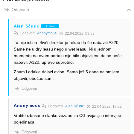
Odgovori
Alen Šćuric
Author
Odgovori
Anonymous
22.04.2022. 09:53
To nije istina. Bivši direktor je rekao da će nabaviti A320.
Same ne u dry leasu nego u wet leasu. Ni u jednom
momentu na ovom portalu nije bilo objavljeno da se neće
nabaviti A320, upravo suprotno.
Znam i odakle dolazi avion. Samo još 5 dana ne smijem
objaviti, obečao sam.
Odgovori
Anonymous
Odgovori
Alen Šćuric
22.04.2022. 17:32
Vratite izbrisane clanke vezane za CG avijaciju i intervjue
pojedinaca.
Odgovori