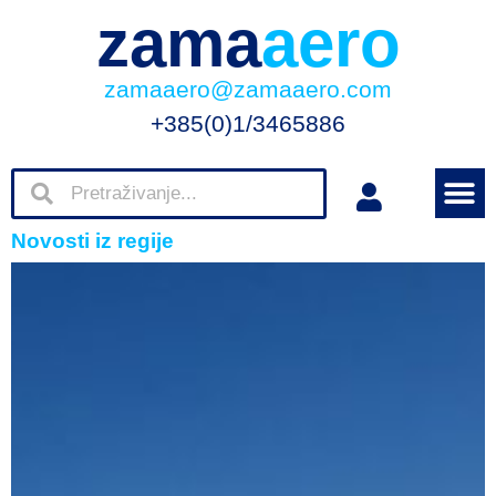
zama
aero
zamaaero@zamaaero.com
+385(0)1/3465886
Novosti iz regije