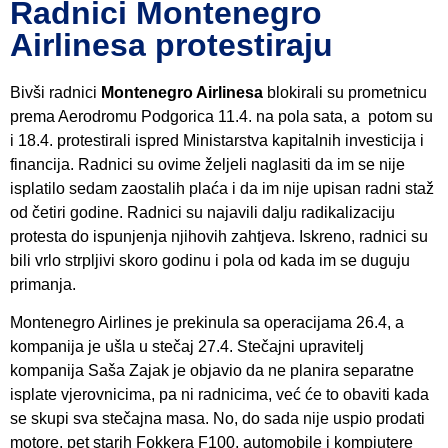
Radnici Montenegro
Airlinesa protestiraju
Bivši radnici
Montenegro Airlinesa
blokirali su prometnicu
prema Aerodromu Podgorica 11.4. na pola sata, a potom su
i 18.4. protestirali ispred Ministarstva kapitalnih investicija i
financija. Radnici su ovime željeli naglasiti da im se nije
isplatilo sedam zaostalih plaća i da im nije upisan radni staž
od četiri godine. Radnici su najavili dalju radikalizaciju
protesta do ispunjenja njihovih zahtjeva. Iskreno, radnici su
bili vrlo strpljivi skoro godinu i pola od kada im se duguju
primanja.
Montenegro Airlines je prekinula sa operacijama 26.4, a
kompanija je ušla u stečaj 27.4. Stečajni upravitelj
kompanija Saša Zajak je objavio da ne planira separatne
isplate vjerovnicima, pa ni radnicima, već će to obaviti kada
se skupi sva stečajna masa. No, do sada nije uspio prodati
motore, pet starih Fokkera F100, automobile i kompjutere