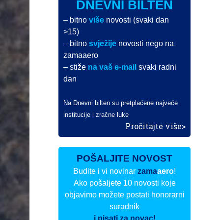
DNEVNI BILTEN
– bitno
više
novosti (svaki dan
>15)
– bitno
svježije
novosti nego na
zamaaero
– stiže
na vaš e-mail
svaki radni
dan
Na Dnevni bilten su pretplaćene najveće
institucije i zračne luke
Pročitajte više>
POŠALJITE NOVOST
Budite i vi novinar
zama
aero
!
Ako pošaljete 10 novosti koje
objavimo možete postati honorarni
suradnik
i pisati za novac!