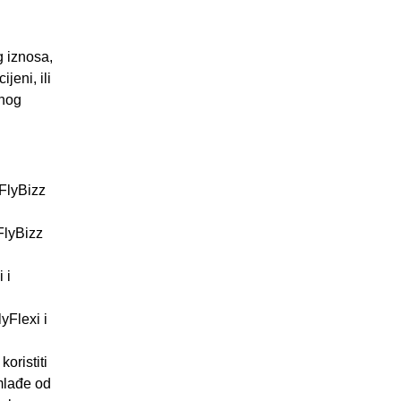
g iznosa,
jeni, ili
enog
 FlyBizz
FlyBizz
 i
yFlexi i
oristiti
 mlađe od