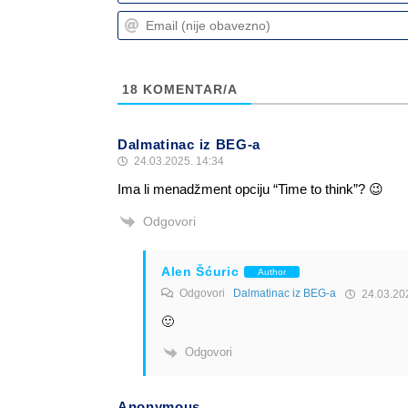
18
KOMENTAR/A
Dalmatinac iz BEG-a
24.03.2025. 14:34
Ima li menadžment opciju “Time to think”? 😉
Odgovori
Alen Šćuric
Author
Odgovori
Dalmatinac iz BEG-a
24.03.202
🙂
Odgovori
Anonymous