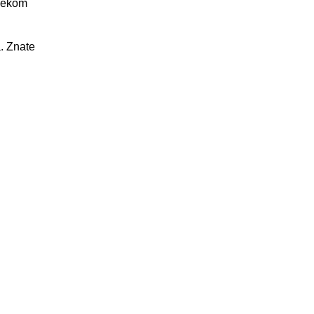
ijekom
a. Znate