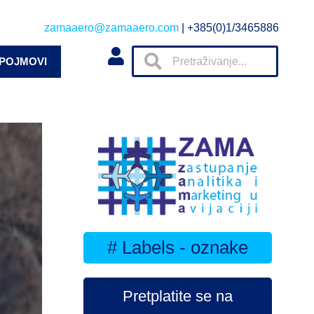
zamaaero@zamaaero.com
| +385(0)1/3465886
 POJMOVI
# Labels - oznake
Pretplatite se na