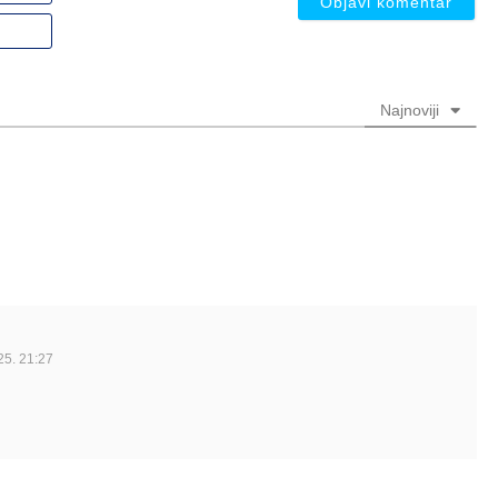
nadimak
Email
(nije
(nije
obavezno)
obavezno)
Najnoviji
5. 21:27