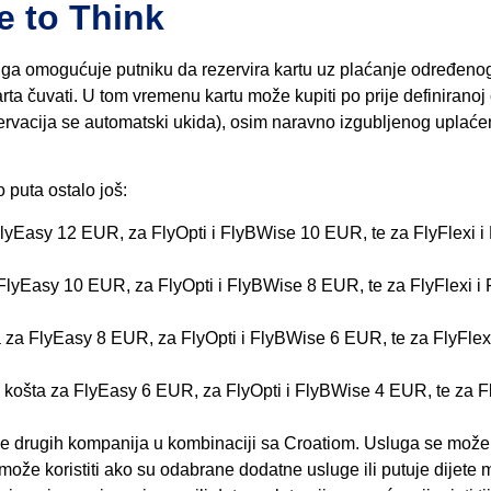
e to Think
uga omogućuje putniku da rezervira kartu uz plaćanje određeno
 čuvati. U tom vremenu kartu može kupiti po prije definiranoj ci
zervacija se automatski ukida), osim naravno izgubljenog uplać
o puta ostalo još:
FlyEasy 12 EUR, za FlyOpti i FlyBWise 10 EUR, te za FlyFlexi i
 FlyEasy 10 EUR, za FlyOpti i FlyBWise 8 EUR, te za FlyFlexi i 
a za FlyEasy 8 EUR, za FlyOpti i FlyBWise 6 EUR, te za FlyFlexi
 košta za FlyEasy 6 EUR, za FlyOpti i FlyBWise 4 EUR, te za Fl
e drugih kompanija u kombinaciji sa Croatiom. Usluga se može k
 može koristiti ako su odabrane dodatne usluge ili putuje dijete