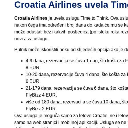
Croatia Airlines uvela Tim
Croatia Airlines
je uvela uslugu Time to Think. Ova usl
nakon čega ima određeni broj dana do kada će mu se karta
može odustati bez ikakvih posljedica (po isteku roka re
novca za uslugu.
Putnik može iskoristiti neku od slijedećih opcija ako je d
4-9 dana, rezervacija se čuva 1 dan, što košta za 
8 EUR.
10-20 dana, rezervacije čuva 4 dana, što košta za
6 EUR.
21-179 dana, rezervacija se čuva 6 dana, što košt
FlyBizz 4 EUR.
više od 180 dana, rezervacija se čuva 10 dana, što
FlyBizz 2 EUR.
Ova usluga je moguća samo za letove Croatie, ne i letov
samo na web stranici i mobilnoj aplikaciji. Usluga se ne