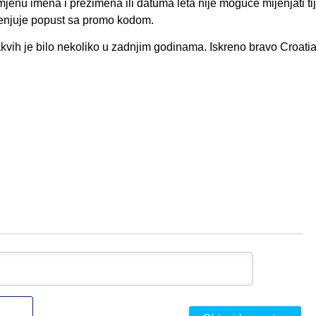
promjenu imena i prezimena ili datuma leta nije moguće mijenjati t
mjenjuje popust sa promo kodom.
kakvih je bilo nekoliko u zadnjim godinama. Iskreno bravo Croati
Ime
ili