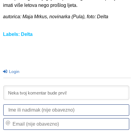
imati više letova nego prošlog ljeta.
autorica: Maja Mrkus, novinarka (Pula), foto: Delta
Labels:
Delta
Login
I
ili
n
Em
(n
(n
ob
ob