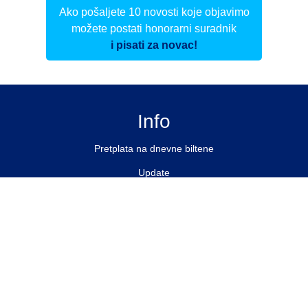
Ako pošaljete 10 novosti koje objavimo
možete postati honorarni suradnik
i pisati za novac!
Info
Pretplata na dnevne biltene
Update
O nama
Kontakt
Impressum
Privacy Policy