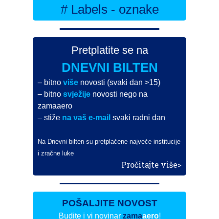
# Labels - oznake
Pretplatite se na
DNEVNI BILTEN
– bitno
više
novosti (svaki dan >15)
– bitno
svježije
novosti nego na
zamaaero
– stiže
na vaš e-mail
svaki radni dan
Na Dnevni bilten su pretplaćene najveće institucije
i zračne luke
Pročitajte više>
POŠALJITE NOVOST
Budite i vi novinar
zama
aero
!