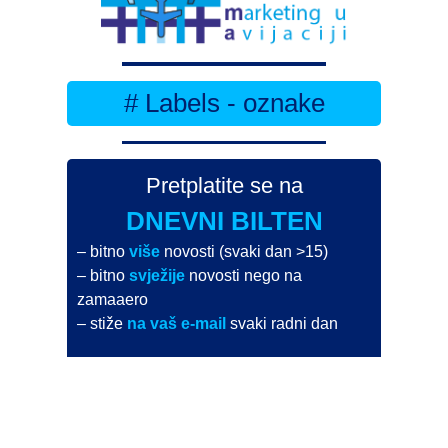
# Labels - oznake
Pretplatite se na
DNEVNI BILTEN
– bitno
više
novosti (svaki dan >15)
– bitno
svježije
novosti nego na
zamaaero
– stiže
na vaš e-mail
svaki radni dan
Na Dnevni bilten su pretplaćene najveće institucije
i zračne luke
Pročitajte više>