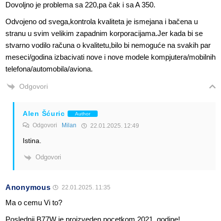
Dovoljno je problema sa 220,pa čak i sa A 350.
Odvojeno od svega,kontrola kvaliteta je ismejana i bačena u
stranu u svim velikim zapadnim korporacijama.Jer kada bi se
stvarno vodilo računa o kvalitetu,bilo bi nemoguće na svakih par
meseci/godina izbacivati nove i nove modele kompjutera/mobilnih
telefona/automobila/aviona.
Odgovori
Alen Šćuric
Author
Odgovori
Milan
22.01.2025. 12:49
Istina.
Odgovori
Anonymous
22.01.2025. 11:35
Ma o cemu Vi to?
Poslednji B77W je proizveden pocetkom 2021. godine!