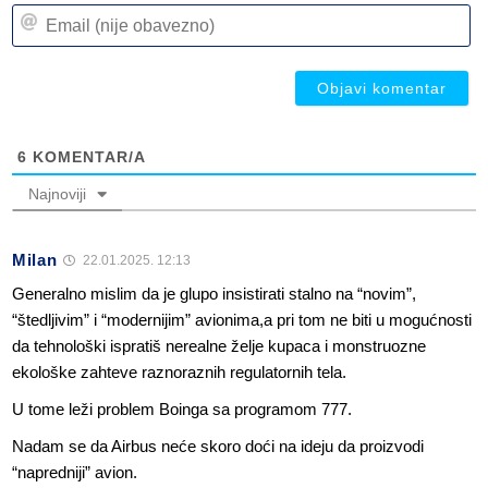
n
Em
(n
(n
ob
ob
6
KOMENTAR/A
Najnoviji
Milan
22.01.2025. 12:13
Generalno mislim da je glupo insistirati stalno na “novim”,
“štedljivim” i “modernijim” avionima,a pri tom ne biti u mogućnosti
da tehnološki ispratiš nerealne želje kupaca i monstruozne
ekološke zahteve raznoraznih regulatornih tela.
U tome leži problem Boinga sa programom 777.
Nadam se da Airbus neće skoro doći na ideju da proizvodi
“napredniji” avion.