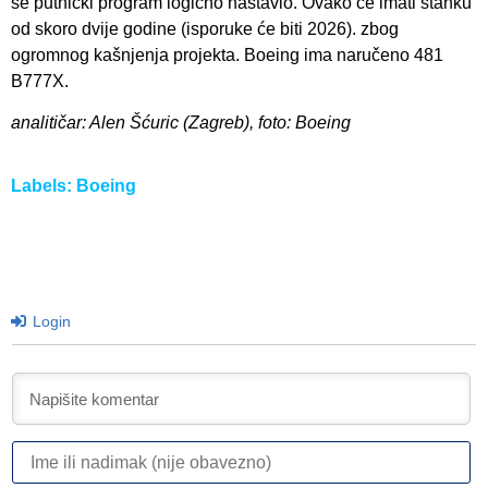
se putnički program logično nastavio. Ovako će imati stanku
od skoro dvije godine (isporuke će biti 2026). zbog
ogromnog kašnjenja projekta. Boeing ima naručeno 481
B777X.
analitičar: Alen Šćuric (Zagreb), foto: Boeing
Labels:
Boeing
Login
I
ili