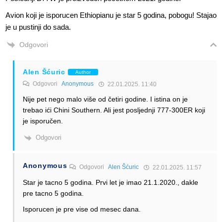
Avion koji je isporucen Ethiopianu je star 5 godina, pobogu! Stajao
je u pustinji do sada.
Odgovori
Alen Šćuric
Author
Odgovori
Anonymous
22.01.2025. 11:40
Nije pet nego malo više od četiri godine. I istina on je
trebao ići Chini Southern. Ali jest posljednji 777-300ER koji
je isporučen.
Odgovori
Anonymous
Odgovori
Alen Šćuric
22.01.2025. 11:57
Star je tacno 5 godina. Prvi let je imao 21.1.2020., dakle
pre tacno 5 godina.
Isporucen je pre vise od mesec dana.