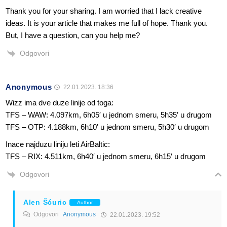
Thank you for your sharing. I am worried that I lack creative
ideas. It is your article that makes me full of hope. Thank you.
But, I have a question, can you help me?
Odgovori
Anonymous
22.01.2023. 18:36
Wizz ima dve duze linije od toga:
TFS – WAW: 4.097km, 6h05′ u jednom smeru, 5h35′ u drugom
TFS – OTP: 4.188km, 6h10′ u jednom smeru, 5h30′ u drugom
Inace najduzu liniju leti AirBaltic:
TFS – RIX: 4.511km, 6h40′ u jednom smeru, 6h15′ u drugom
Odgovori
Alen Šćuric
Author
Odgovori
Anonymous
22.01.2023. 19:52