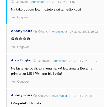
Odgovori
Anonymous
22.01.2023. 11:02
Na tako dugom letu možete svašta nešto kupit
Odgovori
Anonymous
Odgovori
Anonymous
22.01.2023. 19:02
😂😂😂😂😂
Odgovori
Alen Foglar
Odgovori
Anonymous
22.01.2023. 15:17
Ne biste vjerovali, ali cijena na FR letovima iz Beča na
primjer za LIS i PMI zna biti i viša!
Odgovori
Anonymous
Odgovori
Alen Foglar
23.01.2023. 02:18
I Zagreb-Dublin isto.