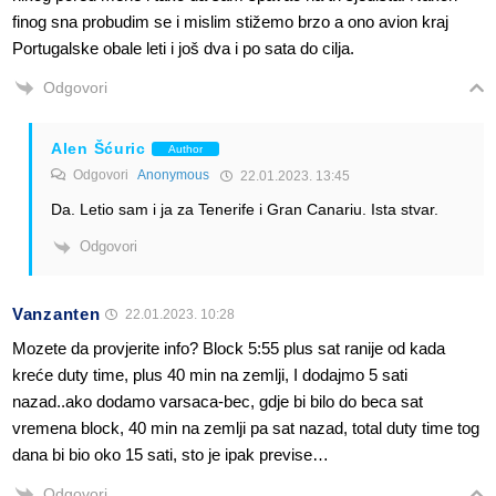
finog sna probudim se i mislim stižemo brzo a ono avion kraj
Portugalske obale leti i još dva i po sata do cilja.
Odgovori
Alen Šćuric
Author
Odgovori
Anonymous
22.01.2023. 13:45
Da. Letio sam i ja za Tenerife i Gran Canariu. Ista stvar.
Odgovori
Vanzanten
22.01.2023. 10:28
Mozete da provjerite info? Block 5:55 plus sat ranije od kada
kreće duty time, plus 40 min na zemlji, I dodajmo 5 sati
nazad..ako dodamo varsaca-bec, gdje bi bilo do beca sat
vremena block, 40 min na zemlji pa sat nazad, total duty time tog
dana bi bio oko 15 sati, sto je ipak previse…
Odgovori