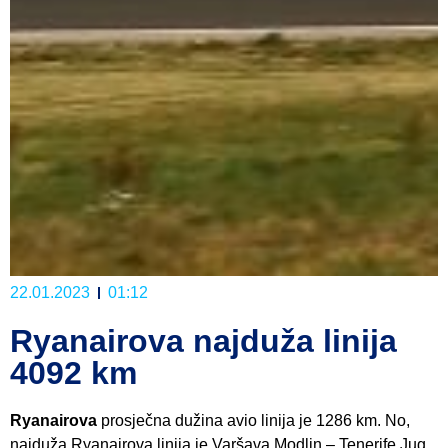
22.01.2023
01:12
Ryanairova najduža linija
4092 km
Ryanairova
prosječna dužina avio linija je 1286 km. No,
najduža Ryanairova linija je Varšava Modlin – Tenerife Jug