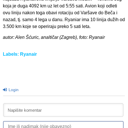
koja je duga 4092 km uz let od 5:55 sati. Avion koji odleti
ovu liniju nakon toga obavi rotaciju od Varšave do Beča i
nazad, tj. samo 4 lega u danu. Ryaniar ima 10 linija dužih od
3.500 km koje se operiraju preko 5 sati leta.
autor: Alen Šćuric, analtičar (Zagreb), foto: Ryanair
Labels:
Ryanair
Login
I