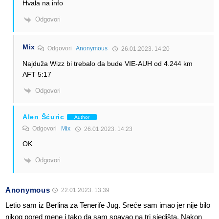
Hvala na info
Odgovori
Mix
Odgovori
Anonymous
26.01.2023. 14:20
Najduža Wizz bi trebalo da bude VIE-AUH od 4.244 km
AFT 5:17
Odgovori
Alen Šćuric
Author
Odgovori
Mix
26.01.2023. 14:23
OK
Odgovori
Anonymous
22.01.2023. 13:39
Letio sam iz Berlina za Tenerife Jug. Sreće sam imao jer nije bilo
nikog pored mene i tako da sam spavao na tri sjedišta. Nakon