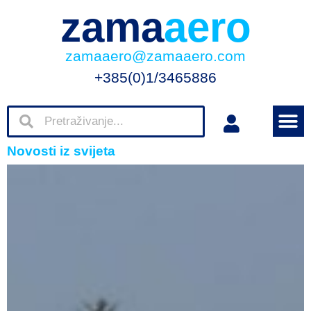
zama
aero
zamaaero@zamaaero.com
+385(0)1/3465886
Novosti iz svijeta