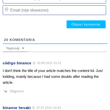
ili
n
Em
(n
(n
ob
ob
20
KOMENTAR/A
Najnoviji
código binance
30.09.2025. 01:51
I don’t think the title of your article matches the content lol. Just
kidding, mainly because I had some doubts after reading the
article.
Odgovori
binance hesabi
07.07.2024. 04:43