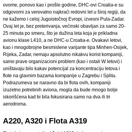
ovome, ponovo kao i prošle godine, DHC-ovi Croatia-e su
odgovorni za verovatno najkraći redovni let u široj regiji, da
ne kažemo i celoj Jugoistočnoj Evropi, izvesni Pula-Zadar.
Ovaj let je, bez preterivanja, većinski obavljan za samo 20-
25 minuta po smeru, što je dužina leta koja je prikladna
avionu klase L410, a ne DHC-u Croatia-e. Ovakavi letovi,
kao i mnogobrojne besmislene varijante tipa Minhen-Osijek,
Rijeka, Zadar, nemaju apsolutno nikakvu korist kompaniji,
samo prave organizacioni problem (kao i ostali W letovi) i
uništavaju bilo kakav potencijal za koncentraciju letova i
flote na glavnim bazama kompanije u Zagrebu i Splitu.
Podrazumeva se naravno da bi flota ovih, kompaniji
izuzetno potrebnih aviona, mogla da bude mnogo bolje
iskorišćena kad bi bila fokusirana samo na dva ili tri
aerodroma.
A220, A320 i Flota A319