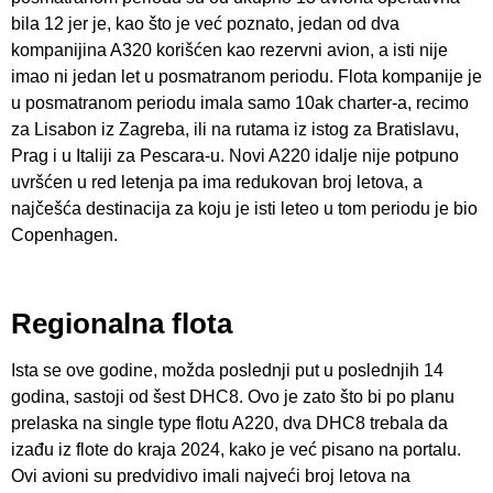
bila 12 jer je, kao što je već poznato, jedan od dva
kompanijina A320 korišćen kao rezervni avion, a isti nije
imao ni jedan let u posmatranom periodu. Flota kompanije je
u posmatranom periodu imala samo 10ak charter-a, recimo
za Lisabon iz Zagreba, ili na rutama iz istog za Bratislavu,
Prag i u Italiji za Pescara-u. Novi A220 idalje nije potpuno
uvršćen u red letenja pa ima redukovan broj letova, a
najčešća destinacija za koju je isti leteo u tom periodu je bio
Copenhagen.
Regionalna flota
Ista se ove godine, možda poslednji put u poslednjih 14
godina, sastoji od šest DHC8. Ovo je zato što bi po planu
prelaska na single type flotu A220, dva DHC8 trebala da
izađu iz flote do kraja 2024, kako je već pisano na portalu.
Ovi avioni su predvidivo imali najveći broj letova na