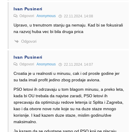
Ivan Pusineri
Odgovori
Anonymous
22.11.2024. 14:08
Upravo, u trenutnom stanju ga nemaju. Kad bi se fokusirali
na razvoj huba vec bi bila druga prica
Odgovori
Ivan Pusineri
Odgovori
Anonymous
22.11.2024. 14:07
Croatia je u realnosti u minusu, cak i od prosle godine jer
su tada imali profit jedino zbog prodaje aviona.
PSO letovi ih odrzavaju u tom blagom minusu, a preko leta,
kada bi OU trebala da najvise zaradi, PSO letovi ih
sprecavaju da optimizuju redove letenja iz Splita i Zagreba,
kao i da otvore nove rute koje su na duze staze mnogo
korisnije. I kad kazem duze staze, mislim godinu/dve
maksimalno.
Ja kazem da se odustane samo od PSO koji ne placaju