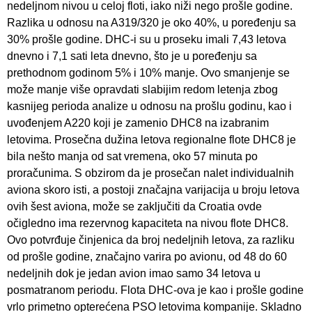
nedeljnom nivou u celoj floti, iako niži nego prošle godine.
Razlika u odnosu na A319/320 je oko 40%, u poređenju sa
30% prošle godine. DHC-i su u proseku imali 7,43 letova
dnevno i 7,1 sati leta dnevno, što je u poređenju sa
prethodnom godinom 5% i 10% manje. Ovo smanjenje se
može manje više opravdati slabijim redom letenja zbog
kasnijeg perioda analize u odnosu na prošlu godinu, kao i
uvođenjem A220 koji je zamenio DHC8 na izabranim
letovima. Prosečna dužina letova regionalne flote DHC8 je
bila nešto manja od sat vremena, oko 57 minuta po
proračunima. S obzirom da je prosečan nalet individualnih
aviona skoro isti, a postoji značajna varijacija u broju letova
ovih šest aviona, može se zaključiti da Croatia ovde
očigledno ima rezervnog kapaciteta na nivou flote DHC8.
Ovo potvrđuje činjenica da broj nedeljnih letova, za razliku
od prošle godine, značajno varira po avionu, od 48 do 60
nedeljnih dok je jedan avion imao samo 34 letova u
posmatranom periodu. Flota DHC-ova je kao i prošle godine
vrlo primetno opterećena PSO letovima kompanije. Skladno