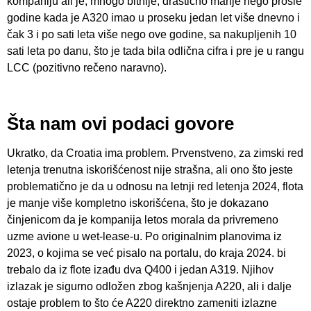
kompaniju ali je, mnogo bitnije, drastično manje nego prošle
godine kada je A320 imao u proseku jedan let više dnevno i
čak 3 i po sati leta više nego ove godine, sa nakupljenih 10
sati leta po danu, što je tada bila odlična cifra i pre je u rangu
LCC (pozitivno rečeno naravno).
Šta nam ovi podaci govore
Ukratko, da Croatia ima problem. Prvenstveno, za zimski red
letenja trenutna iskorišćenost nije strašna, ali ono što jeste
problematično je da u odnosu na letnji red letenja 2024, flota
je manje više kompletno iskorišćena, što je dokazano
činjenicom da je kompanija letos morala da privremeno
uzme avione u wet-lease-u. Po originalnim planovima iz
2023, o kojima se već pisalo na portalu, do kraja 2024. bi
trebalo da iz flote izađu dva Q400 i jedan A319. Njihov
izlazak je sigurno odložen zbog kašnjenja A220, ali i dalje
ostaje problem to što će A220 direktno zameniti izlazne