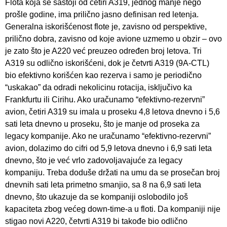
Flota koja se sastoji od četiri A319, jednog manje nego
prošle godine, ima prilično jasno definisan red letenja.
Generalna iskorišćenost flote je, zavisno od perspektive,
prilično dobra, zavisno od koje avione uzmemo u obzir – ovo
je zato što je A220 već preuzeo određen broj letova. Tri
A319 su odlično iskorišćeni, dok je četvrti A319 (9A-CTL)
bio efektivno korišćen kao rezerva i samo je periodično
“uskakao” da odradi nekolicinu rotacija, isključivo ka
Frankfurtu ili Cirihu. Ako uračunamo “efektivno-rezervni”
avion, četiri A319 su imala u proseku 4,8 letova dnevno i 5,6
sati leta dnevno u proseku, što je manje od proseka za
legacy kompanije. Ako ne uračunamo “efektivno-rezervni”
avion, dolazimo do cifri od 5,9 letova dnevno i 6,9 sati leta
dnevno, što je već vrlo zadovoljavajuće za legacy
kompaniju. Treba doduše držati na umu da se prosečan broj
dnevnih sati leta primetno smanjio, sa 8 na 6,9 sati leta
dnevno, što ukazuje da se kompaniji oslobodilo još
kapaciteta zbog većeg down-time-a u floti. Da kompaniji nije
stigao novi A220, četvrti A319 bi takođe bio odlično