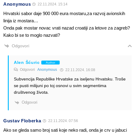
Anonymous
22.11.2024. 15:14
Hrvatski sabor daje 900 000 eura mostaru,za razvoj avionskih
linija iz mostara…
Onda pak mostar novac vrati nazad croatiji za letove za zagreb?
Kako bi se to moglo nazvati?
Odgovori
Alen Šćuric
Author
Odgovori
Anonymous
22.11.2024. 16:08
Subvencija Republike Hrvatske za iseljenu Hrvatsku. Troše
se pusti milijuni po toj osnovi u svim segmentima
društvenog života.
Odgovori
Gustav Floberka
22.11.2024. 07:56
Ako se gleda samo broj sati koje neko radi, onda je crv u jabuci