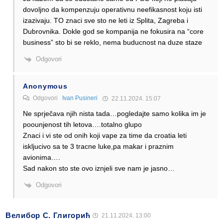
dovoljno da kompenzuju operativnu neefikasnost koju isti
izazivaju. TO znaci sve sto ne leti iz Splita, Zagreba i
Dubrovnika. Dokle god se kompanija ne fokusira na “core
business” sto bi se reklo, nema buducnost na duze staze
Odgovori
Anonymous
Odgovori
Ivan Pusineri
22.11.2024. 15:07
Ne sprječava njih nista tada…pogledajte samo kolika im je
poounjenost tih letova….totalno glupo
Znaci i vi ste od onih koji vape za time da croatia leti
iskljucivo sa te 3 tracne luke,pa makar i praznim
avionima….
Sad nakon sto ste ovo iznjeli sve nam je jasno…
Odgovori
Велибор С. Глигорић
21.11.2024. 13:00