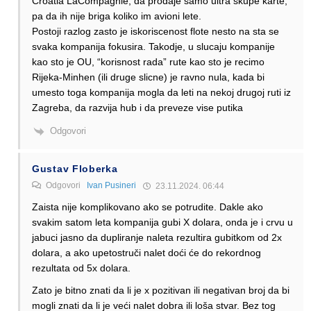
Croatia LaCompagnie, da prodaje samo ultra skupe karte,
pa da ih nije briga koliko im avioni lete.
Postoji razlog zasto je iskoriscenost flote nesto na sta se
svaka kompanija fokusira. Takodje, u slucaju kompanije
kao sto je OU, “korisnost rada” rute kao sto je recimo
Rijeka-Minhen (ili druge slicne) je ravno nula, kada bi
umesto toga kompanija mogla da leti na nekoj drugoj ruti iz
Zagreba, da razvija hub i da preveze vise putika
Odgovori
Gustav Floberka
Odgovori
Ivan Pusineri
23.11.2024. 06:44
Zaista nije komplikovano ako se potrudite. Dakle ako
svakim satom leta kompanija gubi X dolara, onda je i crvu u
jabuci jasno da dupliranje naleta rezultira gubitkom od 2x
dolara, a ako upetostruči nalet doći će do rekordnog
rezultata od 5x dolara.
Zato je bitno znati da li je x pozitivan ili negativan broj da bi
mogli znati da li je veći nalet dobra ili loša stvar. Bez tog