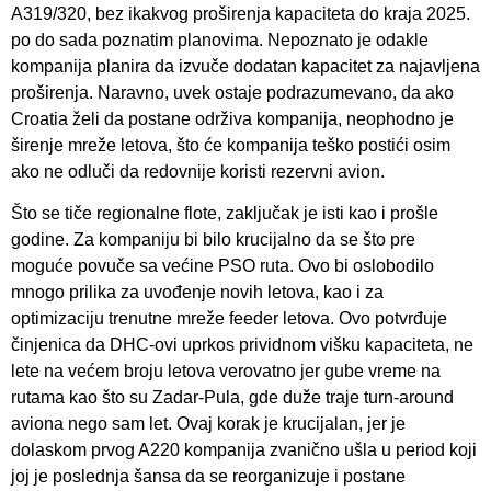
A319/320, bez ikakvog proširenja kapaciteta do kraja 2025.
po do sada poznatim planovima. Nepoznato je odakle
kompanija planira da izvuče dodatan kapacitet za najavljena
proširenja. Naravno, uvek ostaje podrazumevano, da ako
Croatia želi da postane održiva kompanija, neophodno je
širenje mreže letova, što će kompanija teško postići osim
ako ne odluči da redovnije koristi rezervni avion.
Što se tiče regionalne flote, zaključak je isti kao i prošle
godine. Za kompaniju bi bilo krucijalno da se što pre
moguće povuče sa većine PSO ruta. Ovo bi oslobodilo
mnogo prilika za uvođenje novih letova, kao i za
optimizaciju trenutne mreže feeder letova. Ovo potvrđuje
činjenica da DHC-ovi uprkos prividnom višku kapaciteta, ne
lete na većem broju letova verovatno jer gube vreme na
rutama kao što su Zadar-Pula, gde duže traje turn-around
aviona nego sam let. Ovaj korak je krucijalan, jer je
dolaskom prvog A220 kompanija zvanično ušla u period koji
joj je poslednja šansa da se reorganizuje i postane