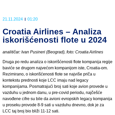
21.11.2024
01:20
Croatia Airlines – Analiza
iskorišćenosti flote u 2024
analitičar: Ivan Pusineri (Beograd), foto: Croatia Airlines
Druga po redu analiza o iskorišćenosti flote kompanija regije
baviće se drugom najvećom kompanijom iste, Croatia-om.
Rezimirano, o iskorišćenosti flote se najviše priča u
kontekstu prednosti koje LCC imaju nad legacy
kompanijama. Posmatrajući broj sati koje avion provede u
vazduhu u jednom danu, u pre-covid periodu, najčešće
navođene cifre su bile da avioni evropskih legacy kompanija
u proseku provode 8-9 sati u vazduhu dnevno, dok je za
LCC taj broj bio bliži 11-12 sati.