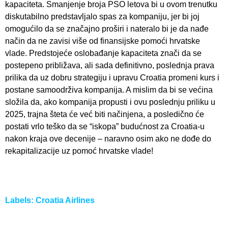
kapaciteta. Smanjenje broja PSO letova bi u ovom trenutku
diskutabilno predstavljalo spas za kompaniju, jer bi joj
omogućilo da se značajno proširi i nateralo bi je da nađe
način da ne zavisi više od finansijske pomoći hrvatske
vlade. Predstojeće oslobađanje kapaciteta znači da se
postepeno približava, ali sada definitivno, poslednja prava
prilika da uz dobru strategiju i upravu Croatia promeni kurs i
postane samoodrživa kompanija. A mislim da bi se većina
složila da, ako kompanija propusti i ovu poslednju priliku u
2025, trajna šteta će već biti načinjena, a posledično će
postati vrlo teško da se “iskopa” budućnost za Croatia-u
nakon kraja ove decenije – naravno osim ako ne dođe do
rekapitalizacije uz pomoć hrvatske vlade!
Labels:
Croatia Airlines