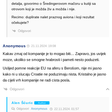
detalja, govorimo o Šredingerovom mačoru u kutiji sa
otrovom koji je možda živ a možda i nije.
Recimo: duplirate nalet praznog aviona i koji rezultat
očekujete?
Odgovori
Anonymous
21.11.2024. 19:08
Kakav zmaj od kompanije je to mogao biti… Zapravo, jos uvijek
moze, ukoliko se smogne hrabrosti i pameti nesto poduzeti.
Uslijed pomne reakcije EU na aferu s Berošom, nije mi jasno
kako ni u slucaju Croatie ne poduzimaju nista. Kristalno je jasno
da cijeli vrh kompanije ne radi cista posla.
Odgovori
Alen Šćuric
Author
Odgovori
Anonymous
22.11.2024. 01:57