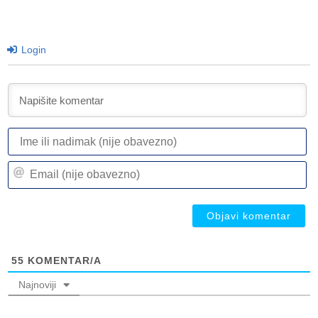
Login
I
ili
n
Em
(n
(n
ob
ob
55
KOMENTAR/A
Najnoviji