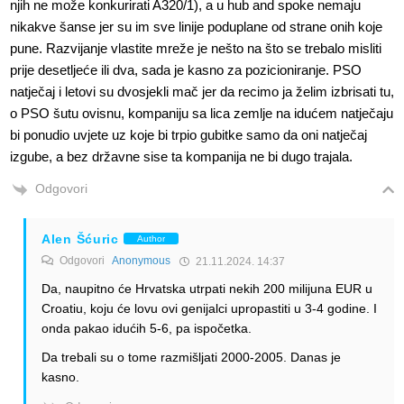
njih ne može konkurirati A320/1), a u hub and spoke nemaju
nikakve šanse jer su im sve linije poduplane od strane onih koje
pune. Razvijanje vlastite mreže je nešto na što se trebalo misliti
prije desetljeće ili dva, sada je kasno za pozicioniranje. PSO
natječaj i letovi su dvosjekli mač jer da recimo ja želim izbrisati tu,
o PSO šutu ovisnu, kompaniju sa lica zemlje na idućem natječaju
bi ponudio uvjete uz koje bi trpio gubitke samo da oni natječaj
izgube, a bez državne sise ta kompanija ne bi dugo trajala.
Odgovori
Alen Šćuric
Author
Odgovori
Anonymous
21.11.2024. 14:37
Da, naupitno će Hrvatska utrpati nekih 200 milijuna EUR u
Croatiu, koju će lovu ovi genijalci upropastiti u 3-4 godine. I
onda pakao idućih 5-6, pa ispočetka.
Da trebali su o tome razmišljati 2000-2005. Danas je
kasno.