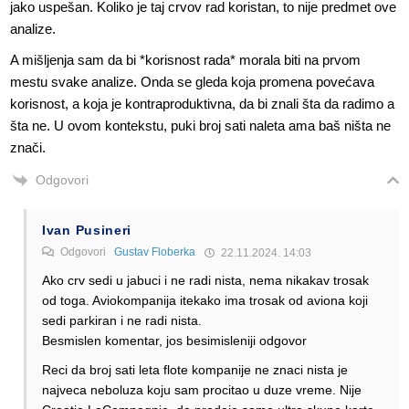
jako uspešan. Koliko je taj crvov rad koristan, to nije predmet ove
analize.
A mišljenja sam da bi *korisnost rada* morala biti na prvom
mestu svake analize. Onda se gleda koja promena povećava
korisnost, a koja je kontraproduktivna, da bi znali šta da radimo a
šta ne. U ovom kontekstu, puki broj sati naleta ama baš ništa ne
znači.
Odgovori
Ivan Pusineri
Odgovori
Gustav Floberka
22.11.2024. 14:03
Ako crv sedi u jabuci i ne radi nista, nema nikakav trosak
od toga. Aviokompanija itekako ima trosak od aviona koji
sedi parkiran i ne radi nista.
Besmislen komentar, jos besimisleniji odgovor
Reci da broj sati leta flote kompanije ne znaci nista je
najveca neboluza koju sam procitao u duze vreme. Nije