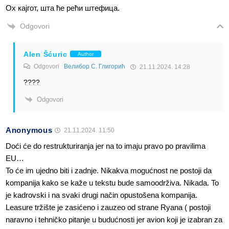
Ох кајгот, шта ће рећи штефица.
Odgovori
Alen Šćuric
Author
Odgovori
Велибор С. Глигорић
21.11.2024. 14:28
????
Odgovori
Anonymous
21.11.2024. 11:50
Doći će do restrukturiranja jer na to imaju pravo po pravilima
EU…
To će im ujedno biti i zadnje. Nikakva mogućnost ne postoji da
kompanija kako se kaže u tekstu bude samoodrživa. Nikada. To
je kadrovski i na svaki drugi način opustošena kompanija.
Leasure tržište je zasićeno i zauzeo od strane Ryana ( postoji
naravno i tehničko pitanje u budućnosti jer avion koji je izabran za