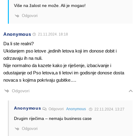
Više na žalost ne može. Ali je mogao!
Odgovori
Anonymous
21.11.2024. 18:18
Da li ste realni?
Ukidanjem pso letove ,jedinih letova koji im donose dobit i
odrzavaju ih na nuli.
Nije normalno da kazete kako je riješenje, izbacivanje i
odustajanje od Pso letova,a ti letovi im godisnje donose dosta
novaca s kojima pokrivaju gubitke….
Odgovori
Anonymous
Odgovori
Anonymous
22.11.2024. 13:27
Drugim riječima – nemaju business case
Odgovori