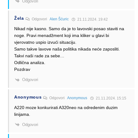
Odgovori
Žela
Odgovori
Alen Šćuric
21.11.2024. 19:42
Nikad nije kasno. Samo da je to lavovski posao staviti na
noge. Pravi menadžment koji ima kliker u glavi bi
vjerovatno uspio izvući situaciju.
Samo takve lavove naša politika nikada neće zaposliti.
Takvi naši rade za sebe…
Odlična analiza.
Pozdrav
Odgovori
Anonymous
Odgovori
Anonymous
21.11.2024. 15:15
A220 moze konkurirati A320neo na odredenim duzim
linijama.
Odgovori