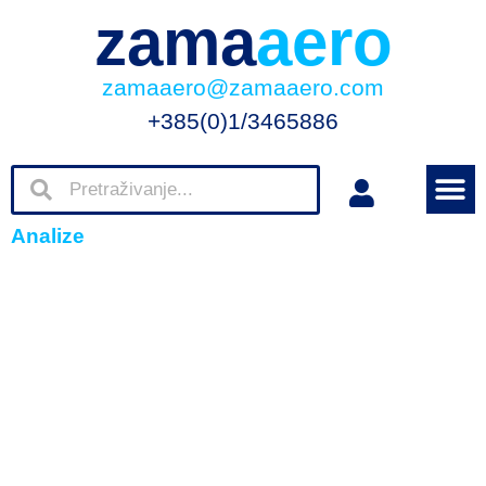
zama
aero
zamaaero@zamaaero.com
+385(0)1/3465886
Analize