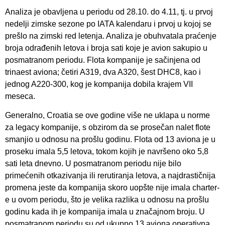
Analiza je obavljena u periodu od 28.10. do 4.11, tj. u prvoj
nedelji zimske sezone po IATA kalendaru i prvoj u kojoj se
prešlo na zimski red letenja. Analiza je obuhvatala praćenje
broja odrađenih letova i broja sati koje je avion sakupio u
posmatranom periodu. Flota kompanije je sačinjena od
trinaest aviona; četiri A319, dva A320, šest DHC8, kao i
jednog A220-300, kog je kompanija dobila krajem VII
meseca.
Generalno, Croatia se ove godine više ne uklapa u norme
za legacy kompanije, s obzirom da se prosečan nalet flote
smanjio u odnosu na prošlu godinu. Flota od 13 aviona je u
proseku imala 5,5 letova, tokom kojih je navršeno oko 5,8
sati leta dnevno. U posmatranom periodu nije bilo
primećenih otkazivanja ili rerutiranja letova, a najdrastičnija
promena jeste da kompanija skoro uopšte nije imala charter-
e u ovom periodu, što je velika razlika u odnosu na prošlu
godinu kada ih je kompanija imala u značajnom broju. U
posmatranom periodu su od ukupno 13 aviona operativna