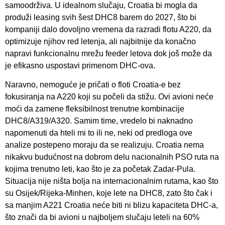
samoodrživa. U idealnom slučaju, Croatia bi mogla da
produži leasing svih šest DHC8 barem do 2027, što bi
kompaniji dalo dovoljno vremena da razradi flotu A220, da
optimizuje njihov red letenja, ali najbitnije da konačno
napravi funkcionalnu mrežu feeder letova dok još može da
je efikasno uspostavi primenom DHC-ova.
Naravno, nemoguće je pričati o floti Croatia-e bez
fokusiranja na A220 koji su počeli da stižu. Ovi avioni neće
moći da zamene fleksibilnost trenutne kombinacije
DHC8/A319/A320. Samim time, vredelo bi naknadno
napomenuti da hteli mi to ili ne, neki od predloga ove
analize postepeno moraju da se realizuju. Croatia nema
nikakvu budućnost na dobrom delu nacionalnih PSO ruta na
kojima trenutno leti, kao što je za početak Zadar-Pula.
Situacija nije ništa bolja na internacionalnim rutama, kao što
su Osijek/Rijeka-Minhen, koje lete na DHC8, zato što čak i
sa manjim A221 Croatia neće biti ni blizu kapaciteta DHC-a,
što znači da bi avioni u najboljem slučaju leteli na 60%