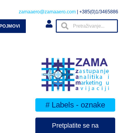
zamaaero@zamaaero.com
| +385(0)1/3465886
 POJMOVI
# Labels - oznake
Pretplatite se na