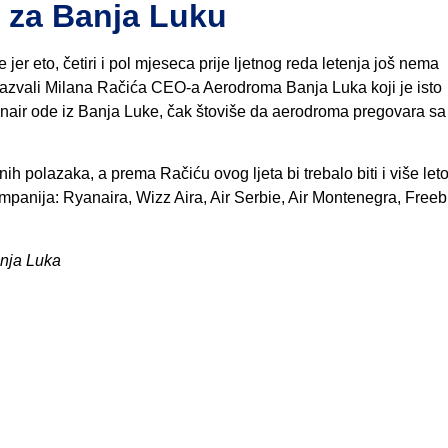
ti za Banja Luku
 jer eto, četiri i pol mjeseca prije ljetnog reda letenja još nema
azvali Milana Račića CEO-a Aerodroma Banja Luka koji je isto
air ode iz Banja Luke, čak štoviše da aerodroma pregovara sa
nih polazaka, a prema Račiću ovog ljeta bi trebalo biti i više let
mpanija: Ryanaira, Wizz Aira, Air Serbie, Air Montenegra, Freebi
anja Luka