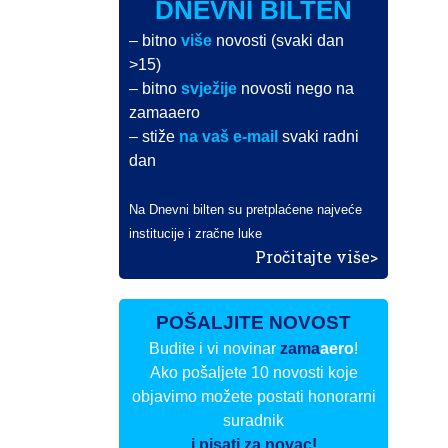
DNEVNI BILTEN
– bitno
više
novosti (svaki dan
>15)
– bitno
svježije
novosti nego na
zamaaero
– stiže
na vaš e-mail
svaki radni
dan
Na Dnevni bilten su pretplaćene najveće
institucije i zračne luke
Pročitajte više>
POŠALJITE NOVOST
Budite i vi novinar
zama
aero
!
Ako pošaljete 10 novosti koje
objavimo možete postati honorarni
suradnik
i pisati za novac!