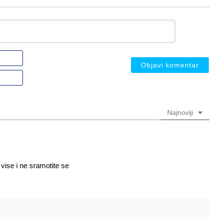
Ime
ili
nadimak
Email
(nije
(nije
obavezno)
obavezno)
Najnoviji
 vise i ne sramotite se