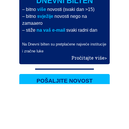
DNEVNI BILTEN
– bitno
više
novosti (svaki dan >15)
– bitno
svježije
novosti nego na
zamaaero
– stiže
na vaš e-mail
svaki radni dan
Na Dnevni bilten su pretplaćene najveće institucije
i zračne luke
Pročitajte više>
POŠALJITE NOVOST
Budite i vi novinar
zama
aero
!
Ako pošaljete 10 novosti koje objavimo
možete postati honorarni suradnik
i pisati za novac!