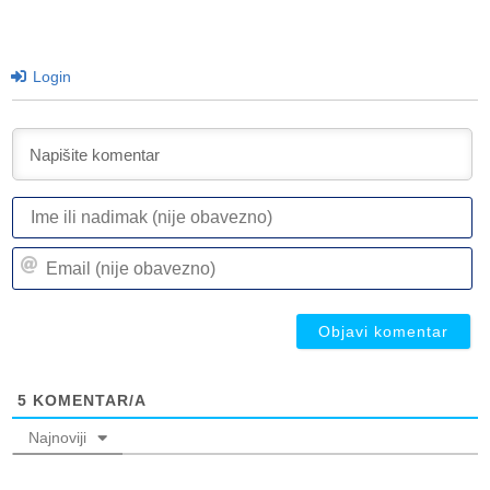
Login
I
ili
n
Em
(n
(n
ob
ob
5
KOMENTAR/A
Najnoviji