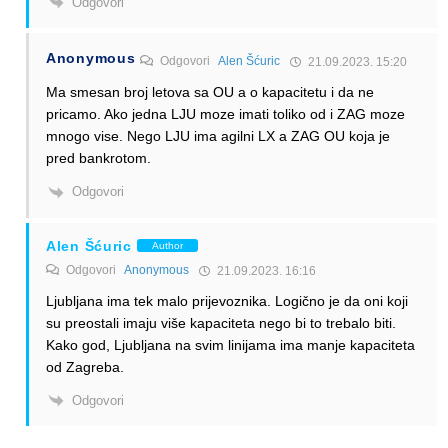
Odgovori
Anonymous
Odgovori
Alen Šćuric
21.09.2023. 15:20
Ma smesan broj letova sa OU a o kapacitetu i da ne
pricamo. Ako jedna LJU moze imati toliko od i ZAG moze
mnogo vise. Nego LJU ima agilni LX a ZAG OU koja je
pred bankrotom.
Odgovori
Alen Šćuric
Author
Odgovori
Anonymous
21.09.2023. 16:16
Ljubljana ima tek malo prijevoznika. Logično je da oni koji
su preostali imaju više kapaciteta nego bi to trebalo biti.
Kako god, Ljubljana na svim linijama ima manje kapaciteta
od Zagreba.
Odgovori