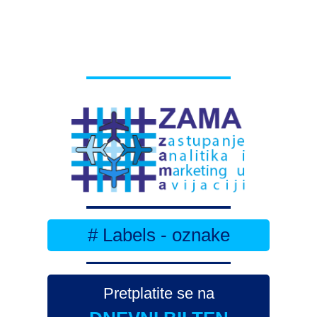
# Labels - oznake
Pretplatite se na