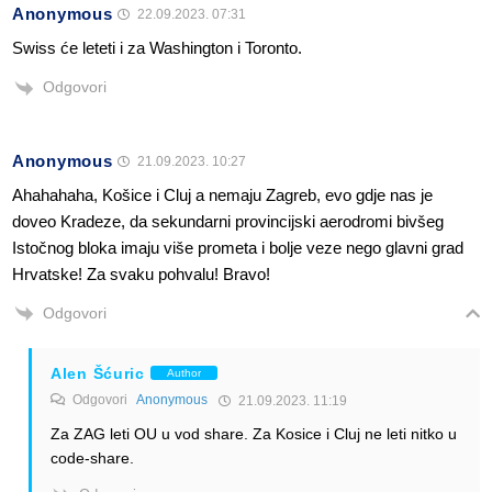
Anonymous
22.09.2023. 07:31
Swiss će leteti i za Washington i Toronto.
Odgovori
Anonymous
21.09.2023. 10:27
Ahahahaha, Košice i Cluj a nemaju Zagreb, evo gdje nas je
doveo Kradeze, da sekundarni provincijski aerodromi bivšeg
Istočnog bloka imaju više prometa i bolje veze nego glavni grad
Hrvatske! Za svaku pohvalu! Bravo!
Odgovori
Alen Šćuric
Author
Odgovori
Anonymous
21.09.2023. 11:19
Za ZAG leti OU u vod share. Za Kosice i Cluj ne leti nitko u
code-share.