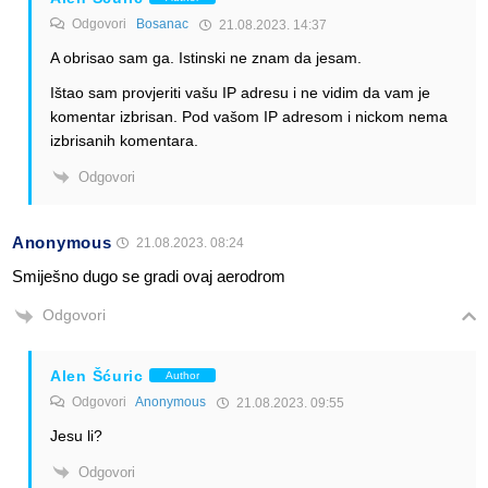
Odgovori
Bosanac
21.08.2023. 14:37
A obrisao sam ga. Istinski ne znam da jesam.
Ištao sam provjeriti vašu IP adresu i ne vidim da vam je
komentar izbrisan. Pod vašom IP adresom i nickom nema
izbrisanih komentara.
Odgovori
Anonymous
21.08.2023. 08:24
Smiješno dugo se gradi ovaj aerodrom
Odgovori
Alen Šćuric
Author
Odgovori
Anonymous
21.08.2023. 09:55
Jesu li?
Odgovori