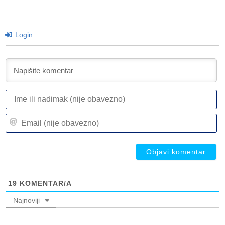
Login
I
ili
n
Em
(n
(n
ob
ob
19
KOMENTAR/A
Najnoviji