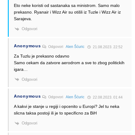
Eto neke koristi od sastanaka sa ministrom. Samo malo
prekasno. Ryanair i Wizz Air su otišli iz Tuzle i Wizz Air iz
Sarajeva.
Odgovori
Anonymous
Odgovori
Alen Šćuric
21.08.2023. 22:52
Za Tuzlu je prekasno odavno
Samo cekam da zatvore aerodrom a sve to zbog politickih
igara…
Odgovori
Anonymous
Odgovori
Alen Šćuric
22.08.2023. 01:44
A kakvi je stanje u regiji i opcenito u Europi? Jel tu neka
slicna taksa postoji ili je to specificno za BiH
Odgovori