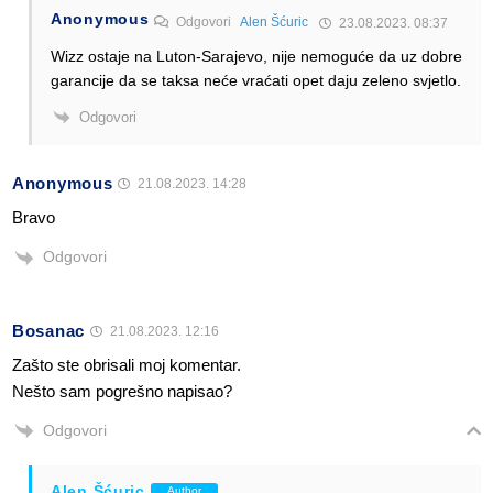
Anonymous
Odgovori
Alen Šćuric
23.08.2023. 08:37
Wizz ostaje na Luton-Sarajevo, nije nemoguće da uz dobre
garancije da se taksa neće vraćati opet daju zeleno svjetlo.
Odgovori
Anonymous
21.08.2023. 14:28
Bravo
Odgovori
Bosanac
21.08.2023. 12:16
Zašto ste obrisali moj komentar.
Nešto sam pogrešno napisao?
Odgovori
Alen Šćuric
Author