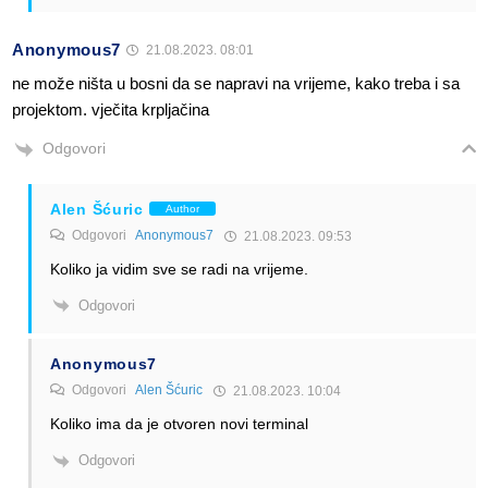
Anonymous7
21.08.2023. 08:01
ne može ništa u bosni da se napravi na vrijeme, kako treba i sa
projektom. vječita krpljačina
Odgovori
Alen Šćuric
Author
Odgovori
Anonymous7
21.08.2023. 09:53
Koliko ja vidim sve se radi na vrijeme.
Odgovori
Anonymous7
Odgovori
Alen Šćuric
21.08.2023. 10:04
Koliko ima da je otvoren novi terminal
Odgovori