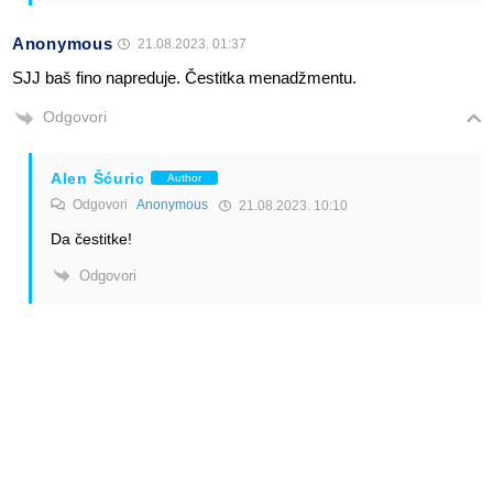
Anonymous
21.08.2023. 01:37
SJJ baš fino napreduje. Čestitka menadžmentu.
Odgovori
Alen Šćuric
Author
Odgovori
Anonymous
21.08.2023. 10:10
Da čestitke!
Odgovori