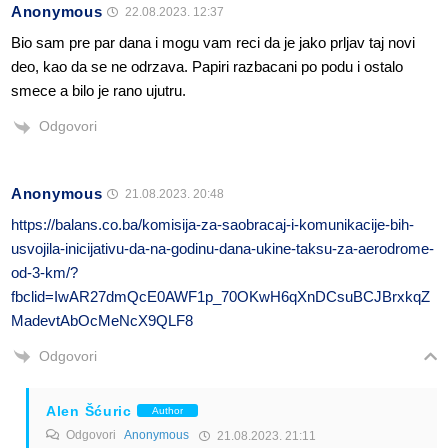
Anonymous
22.08.2023. 12:37
Bio sam pre par dana i mogu vam reci da je jako prljav taj novi
deo, kao da se ne odrzava. Papiri razbacani po podu i ostalo
smece a bilo je rano ujutru.
Odgovori
Anonymous
21.08.2023. 20:48
https://balans.co.ba/komisija-za-saobracaj-i-komunikacije-bih-
usvojila-inicijativu-da-na-godinu-dana-ukine-taksu-za-aerodrome-
od-3-km/?
fbclid=IwAR27dmQcE0AWF1p_70OKwH6qXnDCsuBCJBrxkqZ
MadevtAbOcMeNcX9QLF8
Odgovori
Alen Šćuric
Author
Odgovori
Anonymous
21.08.2023. 21:11