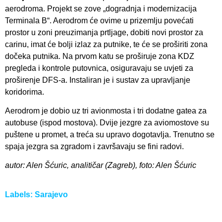
aerodroma. Projekt se zove „dogradnja i modernizacija
Terminala B“. Aerodrom će ovime u prizemlju povećati
prostor u zoni preuzimanja prtljage, dobiti novi prostor za
carinu, imat će bolji izlaz za putnike, te će se proširiti zona
dočeka putnika. Na prvom katu se proširuje zona KDZ
pregleda i kontrole putovnica, osiguravaju se uvjeti za
proširenje DFS-a. Instaliran je i sustav za upravljanje
koridorima.
Aerodrom je dobio uz tri avionmosta i tri dodatne gatea za
autobuse (ispod mostova). Dvije jezgre za aviomostove su
puštene u promet, a treća su upravo dogotavlja. Trenutno se
spaja jezgra sa zgradom i završavaju se fini radovi.
autor: Alen Šćuric, analitičar (Zagreb), foto: Alen Šćuric
Labels:
Sarajevo