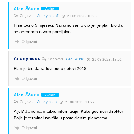
Alen Šćuric
Author
Odgovori
Anonymous7
21.08.2023. 10:23
Prije točno 5 mjeseci. Naravno samo dio jer je plan bio da
se aerodrom otvara parcijalno.
Odgovori
Anonymous
Odgovori
Alen Šćuric
21.08.2023. 18:01
Plan je bio da radovi budu gotovi 2019!
Odgovori
Alen Šćuric
Author
Odgovori
Anonymous
21.08.2023. 21:27
A jel? Ja nemam takvu informaciju. Kako god novi direktor
Bajić je terminal završio u postavljenim planovima.
Odgovori