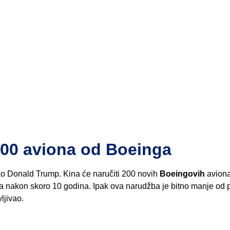
200 aviona od Boeinga
kao Donald Trump. Kina će naručiti 200 novih
Boeingovih
aviona
a nakon skoro 10 godina. Ipak ova narudžba je bitno manje od 
ljivao.