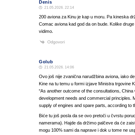
Denis
21.05.2026. 22:14
200 aviona za Kinu je kap u moru. Pa kineska d
Comac aviona kad god da on bude. Kolike druge 
vidimo.
Odgovori
Golub
21.05.2026. 14:06
Ovo još nije zvanična narudžbina aviona, iako de
Kine na tu temu u formi izjave Ministra trgovine K
“As another outcome of the consultations, China wil
development needs and commercial principles. Mea
supply of engines and spare parts, according to the
Biće tu još posla da se ovo pretoči u čvrstu poru
namerama). Hajde da držimo palčeve da će zaista
mogu 100% sami da naprave i dok u tome ne uspej