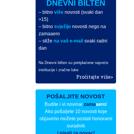
DNEVNI BILTEN
– bitno
više
novosti (svaki dan
>15)
– bitno
svježije
novosti nego na
zamaaero
– stiže
na vaš e-mail
svaki radni
dan
Na Dnevni bilten su pretplaćene najveće
institucije i zračne luke
Pročitajte više>
POŠALJITE NOVOST
Budite i vi novinar
zama
aero
!
Ako pošaljete 10 novosti koje
objavimo možete postati honorarni
suradnik
i pisati za novac!