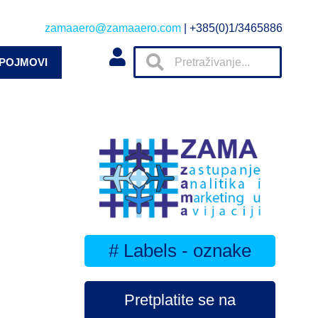
zamaaero@zamaaero.com
| +385(0)1/3465886
 POJMOVI
# Labels - oznake
Pretplatite se na