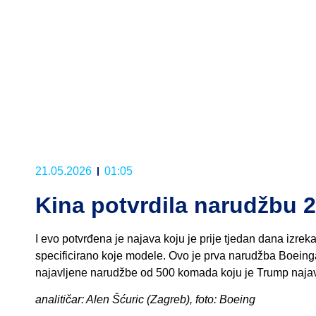
21.05.2026
01:05
Kina potvrdila narudžbu 
I evo potvrđena je najava koju je prije tjedan dana izre
specificirano koje modele. Ovo je prva narudžba Boeing
najavljene narudžbe od 500 komada koju je Trump najav
analitičar: Alen Šćuric (Zagreb), foto: Boeing