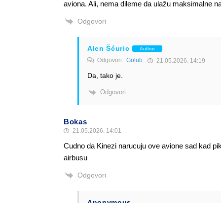
aviona. Ali, nema dileme da ulažu maksimalne n
Odgovori
Alen Šćuric
Author
Odgovori
Golub
21.05.2026. 14:19
Da, tako je.
Odgovori
Bokas
21.05.2026. 14:01
Cudno da Kinezi narucuju ove avione sad kad pik
airbusu
Odgovori
Anonymous
Odgovori
Bokas
21.05.2026. 18:25