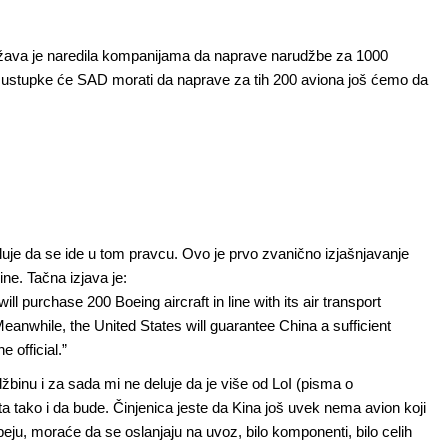
ržava je naredila kompanijama da naprave narudžbe za 1000
ustupke će SAD morati da naprave za tih 200 aviona još ćemo da
luje da se ide u tom pravcu. Ovo je prvo zvanično izjašnjavanje
ine. Tačna izjava je:
l purchase 200 Boeing aircraft in line with its air transport
nwhile, the United States will guarantee China a sufficient
 official.”
džbinu i za sada mi ne deluje da je više od LoI (pisma o
 tako i da bude. Činjenica jeste da Kina još uvek nema avion koji
u, moraće da se oslanjaju na uvoz, bilo komponenti, bilo celih