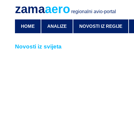
zama
aero
regionalni avio-portal
HOME
ANALIZE
NOVOSTI IZ REGIJE
Novosti iz svijeta