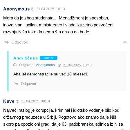
Anonymous
21.04.2025. 10:13
Mora da je zbog studenata… Menadžment je sposoban,
inovativan i agilan, ministarstvo i vlada izuzetno posvećeni
razvoju Niša tako da nema šta drugo da bude.
Odgovori
Alen Šćuric
Author
Odgovori
Anonymous
21.04.2025. 10:40
Aha jel demonstracije su već 18 mjeseci.
Odgovori
Kuve
21.04.2025. 08:19
Najveći razlog je korupcija, kriminal i idiotsko vođenje bilo kod
državnog preduzeća u Srbiji. Pogotovo ako znamo da je Niš
skoro pa opozicioni grad, da je 63. padobranska jedinica iz Niša