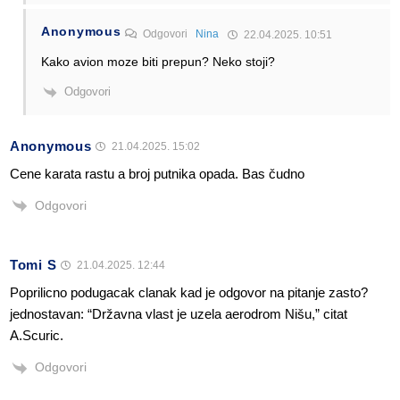
Anonymous
Odgovori
Nina
22.04.2025. 10:51
Kako avion moze biti prepun? Neko stoji?
Odgovori
Anonymous
21.04.2025. 15:02
Cene karata rastu a broj putnika opada. Bas čudno
Odgovori
Tomi S
21.04.2025. 12:44
Poprilicno podugacak clanak kad je odgovor na pitanje zasto?
jednostavan: “Državna vlast je uzela aerodrom Nišu,” citat
A.Scuric.
Odgovori