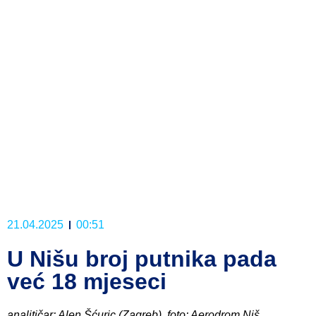
21.04.2025
00:51
U Nišu broj putnika pada
već 18 mjeseci
analitičar: Alen Šćuric (Zagreb), foto: Aerodrom Niš