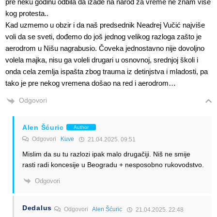
pre neku godinu odbila da izađe na narod za vreme ne znam više
kog protesta..
Kad uzmemo u obzir i da naš predsednik Neadrej Vučić najviše
voli da se sveti, dođemo do još jednog velikog razloga zašto je
aerodrom u Nišu nagrabusio. Čoveka jednostavno nije dovoljno
volela majka, nisu ga voleli drugari u osnovnoj, srednjoj školi i
onda cela zemlja ispašta zbog trauma iz detinjstva i mladosti, pa
tako je pre nekog vremena došao na red i aerodrom…
Odgovori
Alen Šćuric
Author
Odgovori
Kuve
21.04.2025. 09:51
Mislim da su tu razlozi ipak malo drugačiji. Niš ne smije
rasti radi koncesije u Beogradu + nesposobno rukovodstvo.
Odgovori
Dedalus
Odgovori
Alen Šćuric
21.04.2025. 22:48