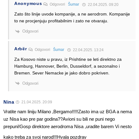
Anonymous
Odgovori
Šumar
22.04.2025. 09:20
Zato što linije uvode kompanije, a ne aerodrom. Kompanije
to ne procjenjuju profitabilnim i zato ne otvaraju.
Odgovori
Arbër
Odgovori
Šumar
22.04.2025. 13:24
Za Kosovo niste u pravu, iz Prishtine se leti direktno za
Hamburg, Hannover, Berlin, Dusseldorf, a sezonalno i
Bremen. Sever Nemacke je jako dobro pokriven.
Odgovori
Nina
21.04.2025. 20:09
Vratite nam liniju Milano ,Bergamo!!!!!Zasto ima uz BGA a nema
uz Nisa kao pre par godina??Avioni su bili ne puni nego
prepuni!Gosp direktore aerodroma Nisa ,uradite barem Vi nesto
kako treba za svoj narod!!!Hvala pozdrav