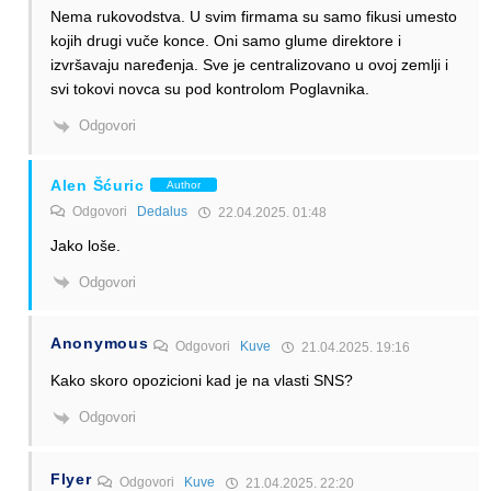
Nema rukovodstva. U svim firmama su samo fikusi umesto
kojih drugi vuče konce. Oni samo glume direktore i
izvršavaju naređenja. Sve je centralizovano u ovoj zemlji i
svi tokovi novca su pod kontrolom Poglavnika.
Odgovori
Alen Šćuric
Author
Odgovori
Dedalus
22.04.2025. 01:48
Jako loše.
Odgovori
Anonymous
Odgovori
Kuve
21.04.2025. 19:16
Kako skoro opozicioni kad je na vlasti SNS?
Odgovori
Flyer
Odgovori
Kuve
21.04.2025. 22:20