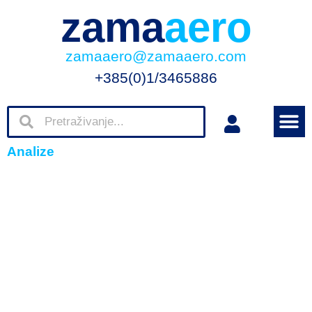
zama
aero
zamaaero@zamaaero.com
+385(0)1/3465886
Analize