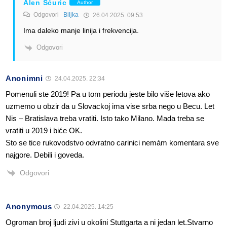
Alen Šćuric
Author
Odgovori
Biljka
26.04.2025. 09:53
Ima daleko manje linija i frekvencija.
Odgovori
Anonimni
24.04.2025. 22:34
Pomenuli ste 2019! Pa u tom periodu jeste bilo više letova ako
uzmemo u obzir da u Slovackoj ima vise srba nego u Becu. Let
Nis – Bratislava treba vratiti. Isto tako Milano. Mada treba se
vratiti u 2019 i biće OK.
Sto se tice rukovodstvo odvratno carinici nemám komentara sve
najgore. Debili i goveda.
Odgovori
Anonymous
22.04.2025. 14:25
Ogroman broj ljudi zivi u okolini Stuttgarta a ni jedan let.Stvarno