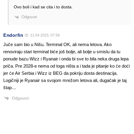
Ovo boli i kad se cita i to dosta.
Odgovori
Endorfin
21.04.2025. 07:56
Juče sam bio u Nišu. Terminal OK, ali nema letova. Ako
renoviraju stari terminal biće još bolje, ali bolje u smislu da tu
ponude bazu Wizz i Ryanair i onda bi sve to bila neka druga lepa
priča. Pre 2028-e nema od toga ništa a i tada je pitanje ko će doći
jer će Air Serbia i Wizz iz BEG da pokriju dosta destinacija.
Logičniji je Ryanair sa svojom mrežom letova ali, dugačak je taj
štap…
Odgovori
Anonymous
21.04.2025. 02:05
I na zimu ima povećanja.