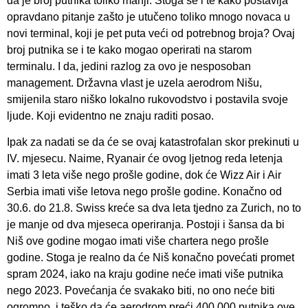
da je broj putnika toliko manji. Stoga se i te kako postavlja
opravdano pitanje zašto je utučeno toliko mnogo novaca u
novi terminal, koji je pet puta veći od potrebnog broja? Ovaj
broj putnika se i te kako mogao operirati na starom
terminalu. I da, jedini razlog za ovo je nesposoban
management. Državna vlast je uzela aerodrom Nišu,
smijenila staro niško lokalno rukovodstvo i postavila svoje
ljude. Koji evidentno ne znaju raditi posao.
Ipak za nadati se da će se ovaj katastrofalan skor prekinuti u
IV. mjesecu. Naime, Ryanair će ovog ljetnog reda letenja
imati 3 leta više nego prošle godine, dok će Wizz Air i Air
Serbia imati više letova nego prošle godine. Konačno od
30.6. do 21.8. Swiss kreće sa dva leta tjedno za Zurich, no to
je manje od dva mjeseca operiranja. Postoji i šansa da bi
Niš ove godine mogao imati više chartera nego prošle
godine. Stoga je realno da će Niš konačno povećati promet
spram 2024, iako na kraju godine neće imati više putnika
nego 2023. Povećanja će svakako biti, no ono neće biti
ogromno, i teško da će aerodrom preći 400.000 putnika ove