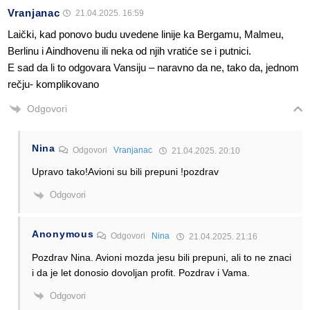
Vranjanac
21.04.2025. 16:59
Laički, kad ponovo budu uvedene linije ka Bergamu, Malmeu,
Berlinu i Aindhovenu ili neka od njih vratiće se i putnici.
E sad da li to odgovara Vansiju – naravno da ne, tako da, jednom
rečju- komplikovano
Odgovori
Nina
Odgovori
Vranjanac
21.04.2025. 20:10
Upravo tako!Avioni su bili prepuni !pozdrav
Odgovori
Anonymous
Odgovori
Nina
21.04.2025. 21:16
Pozdrav Nina. Avioni mozda jesu bili prepuni, ali to ne znaci
i da je let donosio dovoljan profit. Pozdrav i Vama.
Odgovori