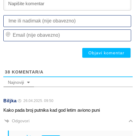
I
ili
n
Em
(n
(n
ob
ob
38
KOMENTAR/A
Najnoviji
Biljka
26.04.2025. 09:50
Kako pada broj putnika kad god letim aviono puni
Odgovori