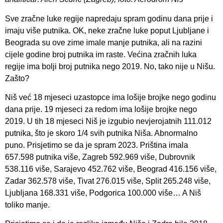
Sve zračne luke regije napredaju spram godinu dana prije i
imaju više putnika. OK, neke zračne luke poput Ljubljane i
Beograda su ove zime imale manje putnika, ali na razini
cijele godine broj putnika im raste. Većina zračnih luka
regije ima bolji broj putnika nego 2019. No, tako nije u Nišu.
Zašto?
Niš već 18 mjeseci uzastopce ima lošije brojke nego godinu
dana prije. 19 mjeseci za redom ima lošije brojke nego
2019. U tih 18 mjeseci Niš je izgubio nevjerojatnih 111.012
putnika, što je skoro 1/4 svih putnika Niša. Abnormalno
puno. Prisjetimo se da je spram 2023. Priština imala
657.598 putnika više, Zagreb 592.969 više, Dubrovnik
538.116 više, Sarajevo 452.762 više, Beograd 416.156 više,
Zadar 362.578 više, Tivat 276.015 više, Split 265.248 više,
Ljubljana 168.331 više, Podgorica 100.000 više… A Niš
toliko manje.