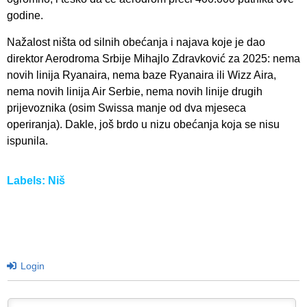
godine.
Nažalost ništa od silnih obećanja i najava koje je dao
direktor Aerodroma Srbije Mihajlo Zdravković za 2025: nema
novih linija Ryanaira, nema baze Ryanaira ili Wizz Aira,
nema novih linija Air Serbie, nema novih linije drugih
prijevoznika (osim Swissa manje od dva mjeseca
operiranja). Dakle, još brdo u nizu obećanja koja se nisu
ispunila.
Labels:
Niš
Login