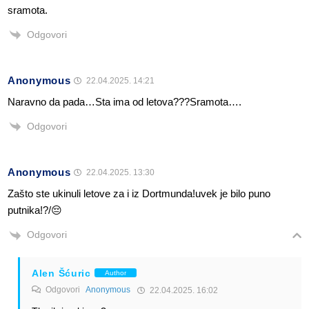
sramota.
Odgovori
Anonymous
22.04.2025. 14:21
Naravno da pada…Sta ima od letova???Sramota….
Odgovori
Anonymous
22.04.2025. 13:30
Zašto ste ukinuli letove za i iz Dortmunda!uvek je bilo puno
putnika!?/😔
Odgovori
Alen Šćuric
Author
Odgovori
Anonymous
22.04.2025. 16:02