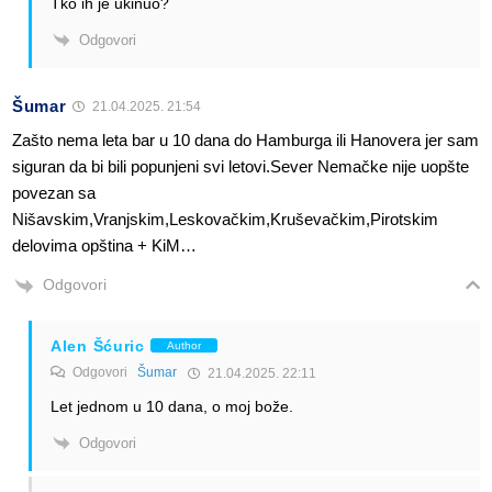
Tko ih je ukinuo?
Odgovori
Šumar
21.04.2025. 21:54
Zašto nema leta bar u 10 dana do Hamburga ili Hanovera jer sam
siguran da bi bili popunjeni svi letovi.Sever Nemačke nije uopšte
povezan sa
Nišavskim,Vranjskim,Leskovačkim,Kruševačkim,Pirotskim
delovima opština + KiM…
Odgovori
Alen Šćuric
Author
Odgovori
Šumar
21.04.2025. 22:11
Let jednom u 10 dana, o moj bože.
Odgovori