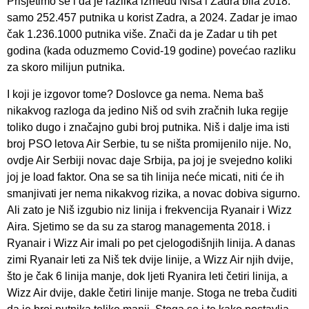
Prisjetimo se i da je razlika između Niša i Zadra bila 2018.
samo 252.457 putnika u korist Zadra, a 2024. Zadar je imao
čak 1.236.1000 putnika više. Znači da je Zadar u tih pet
godina (kada oduzmemo Covid-19 godine) povećao razliku
za skoro milijun putnika.
I koji je izgovor tome? Doslovce ga nema. Nema baš
nikakvog razloga da jedino Niš od svih zračnih luka regije
toliko dugo i značajno gubi broj putnika. Niš i dalje ima isti
broj PSO letova Air Serbie, tu se ništa promijenilo nije. No,
ovdje Air Serbiji novac daje Srbija, pa joj je svejedno koliki
joj je load faktor. Ona se sa tih linija neće micati, niti će ih
smanjivati jer nema nikakvog rizika, a novac dobiva sigurno.
Ali zato je Niš izgubio niz linija i frekvencija Ryanair i Wizz
Aira. Sjetimo se da su za starog managementa 2018. i
Ryanair i Wizz Air imali po pet cjelogodišnjih linija. A danas
zimi Ryanair leti za Niš tek dvije linije, a Wizz Air njih dvije,
što je čak 6 linija manje, dok ljeti Ryanira leti četiri linija, a
Wizz Air dvije, dakle četiri linije manje. Stoga ne treba čuditi