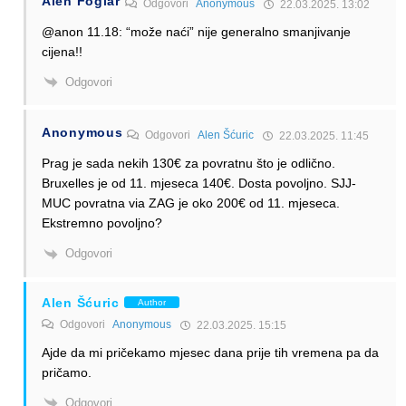
Alen Foglar
Odgovori
Anonymous
22.03.2025. 13:02
@anon 11.18: “može naći” nije generalno smanjivanje
cijena!!
Odgovori
Anonymous
Odgovori
Alen Šćuric
22.03.2025. 11:45
Prag je sada nekih 130€ za povratnu što je odlično.
Bruxelles je od 11. mjeseca 140€. Dosta povoljno. SJJ-
MUC povratna via ZAG je oko 200€ od 11. mjeseca.
Ekstremno povoljno?
Odgovori
Alen Šćuric
Author
Odgovori
Anonymous
22.03.2025. 15:15
Ajde da mi pričekamo mjesec dana prije tih vremena pa da
pričamo.
Odgovori