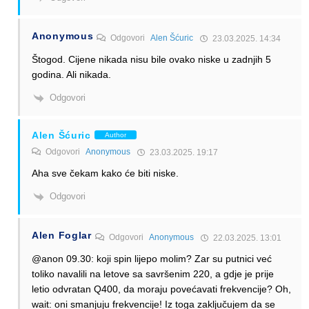
Anonymous
Odgovori
Alen Šćuric
23.03.2025. 14:34
Štogod. Cijene nikada nisu bile ovako niske u zadnjih 5
godina. Ali nikada.
Odgovori
Alen Šćuric
Author
Odgovori
Anonymous
23.03.2025. 19:17
Aha sve čekam kako će biti niske.
Odgovori
Alen Foglar
Odgovori
Anonymous
22.03.2025. 13:01
@anon 09.30: koji spin lijepo molim? Zar su putnici već
toliko navalili na letove sa savršenim 220, a gdje je prije
letio odvratan Q400, da moraju povećavati frekvencije? Oh,
wait: oni smanjuju frekvencije! Iz toga zaključujem da se