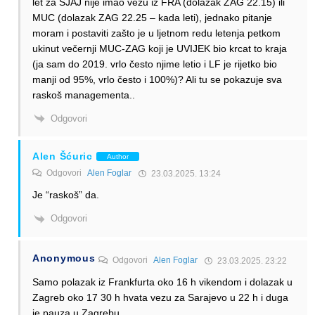
let za SJAJ nije imao vezu iz FRA (dolazak ZAG 22.15) ili
MUC (dolazak ZAG 22.25 – kada leti), jednako pitanje
moram i postaviti zašto je u ljetnom redu letenja petkom
ukinut večernji MUC-ZAG koji je UVIJEK bio krcat to kraja
(ja sam do 2019. vrlo često njime letio i LF je rijetko bio
manji od 95%, vrlo često i 100%)? Ali tu se pokazuje sva
raskoš managementa..
Odgovori
Alen Šćuric
Author
Odgovori
Alen Foglar
23.03.2025. 13:24
Je “raskoš” da.
Odgovori
Anonymous
Odgovori
Alen Foglar
23.03.2025. 23:22
Samo polazak iz Frankfurta oko 16 h vikendom i dolazak u
Zagreb oko 17 30 h hvata vezu za Sarajevo u 22 h i duga
je pauza u Zagrebu.