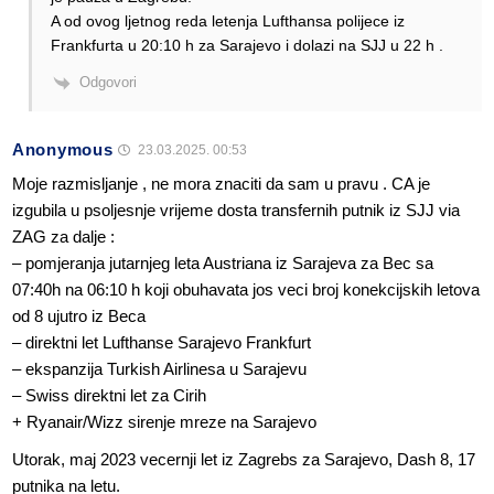
A od ovog ljetnog reda letenja Lufthansa polijece iz
Frankfurta u 20:10 h za Sarajevo i dolazi na SJJ u 22 h .
Odgovori
Anonymous
23.03.2025. 00:53
Moje razmisljanje , ne mora znaciti da sam u pravu . CA je
izgubila u psoljesnje vrijeme dosta transfernih putnik iz SJJ via
ZAG za dalje :
– pomjeranja jutarnjeg leta Austriana iz Sarajeva za Bec sa
07:40h na 06:10 h koji obuhavata jos veci broj konekcijskih letova
od 8 ujutro iz Beca
– direktni let Lufthanse Sarajevo Frankfurt
– ekspanzija Turkish Airlinesa u Sarajevu
– Swiss direktni let za Cirih
+ Ryanair/Wizz sirenje mreze na Sarajevo
Utorak, maj 2023 vecernji let iz Zagrebs za Sarajevo, Dash 8, 17
putnika na letu.