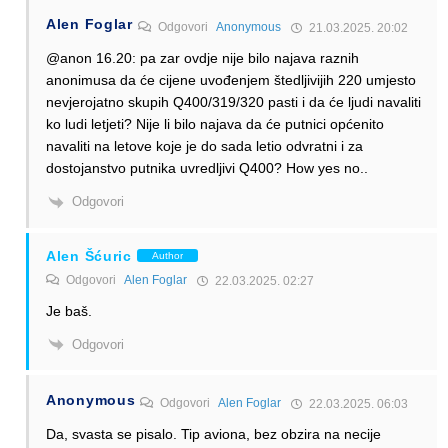
Alen Foglar
Odgovori
Anonymous
21.03.2025. 20:02
@anon 16.20: pa zar ovdje nije bilo najava raznih
anonimusa da će cijene uvođenjem štedljivijih 220 umjesto
nevjerojatno skupih Q400/319/320 pasti i da će ljudi navaliti
ko ludi letjeti? Nije li bilo najava da će putnici općenito
navaliti na letove koje je do sada letio odvratni i za
dostojanstvo putnika uvredljivi Q400? How yes no..
Odgovori
Alen Šćuric
Author
Odgovori
Alen Foglar
22.03.2025. 02:27
Je baš.
Odgovori
Anonymous
Odgovori
Alen Foglar
22.03.2025. 06:03
Da, svasta se pisalo. Tip aviona, bez obzira na necije