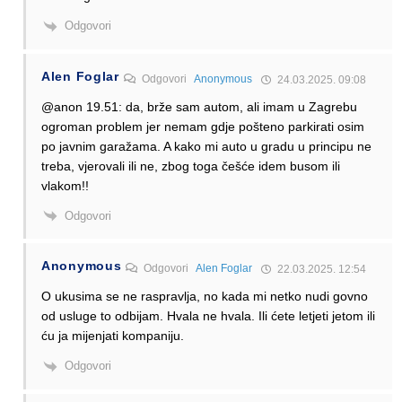
Odgovori
Alen Foglar
Odgovori
Anonymous
24.03.2025. 09:08
@anon 19.51: da, brže sam autom, ali imam u Zagrebu
ogroman problem jer nemam gdje pošteno parkirati osim
po javnim garažama. A kako mi auto u gradu u principu ne
treba, vjerovali ili ne, zbog toga češće idem busom ili
vlakom!!
Odgovori
Anonymous
Odgovori
Alen Foglar
22.03.2025. 12:54
O ukusima se ne raspravlja, no kada mi netko nudi govno
od usluge to odbijam. Hvala ne hvala. Ili ćete letjeti jetom ili
ću ja mijenjati kompaniju.
Odgovori