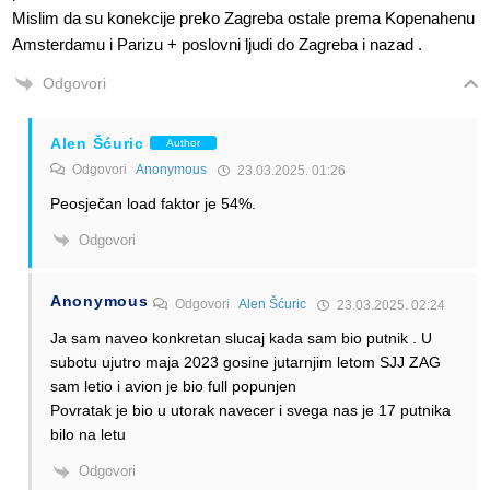
Mislim da su konekcije preko Zagreba ostale prema Kopenahenu
Amsterdamu i Parizu + poslovni ljudi do Zagreba i nazad .
Odgovori
Alen Šćuric
Author
Odgovori
Anonymous
23.03.2025. 01:26
Peosječan load faktor je 54%.
Odgovori
Anonymous
Odgovori
Alen Šćuric
23.03.2025. 02:24
Ja sam naveo konkretan slucaj kada sam bio putnik . U
subotu ujutro maja 2023 gosine jutarnjim letom SJJ ZAG
sam letio i avion je bio full popunjen
Povratak je bio u utorak navecer i svega nas je 17 putnika
bilo na letu
Odgovori