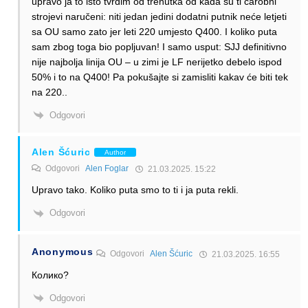
upravo ja to isto tvrdim od trenutka od kada su ti čarobni
strojevi naručeni: niti jedan jedini dodatni putnik neće letjeti
sa OU samo zato jer leti 220 umjesto Q400. I koliko puta
sam zbog toga bio popljuvan! I samo usput: SJJ definitivno
nije najbolja linija OU – u zimi je LF nerijetko debelo ispod
50% i to na Q400! Pa pokušajte si zamisliti kakav će biti tek
na 220..
Odgovori
Alen Šćuric
Author
Odgovori
Alen Foglar
21.03.2025. 15:22
Upravo tako. Koliko puta smo to ti i ja puta rekli.
Odgovori
Anonymous
Odgovori
Alen Šćuric
21.03.2025. 16:55
Колико?
Odgovori