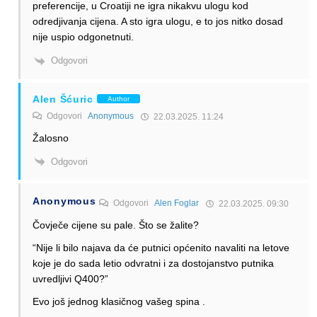
preferencije, u Croatiji ne igra nikakvu ulogu kod
odredjivanja cijena. A sto igra ulogu, e to jos nitko dosad
nije uspio odgonetnuti.
Odgovori
Alen Šćuric
Author
Odgovori
Anonymous
22.03.2025. 11:24
Žalosno
Odgovori
Anonymous
Odgovori
Alen Foglar
22.03.2025. 09:30
Čovječe cijene su pale. Što se žalite?
“Nije li bilo najava da će putnici općenito navaliti na letove
koje je do sada letio odvratni i za dostojanstvo putnika
uvredljivi Q400?”
Evo još jednog klasičnog vašeg spina .