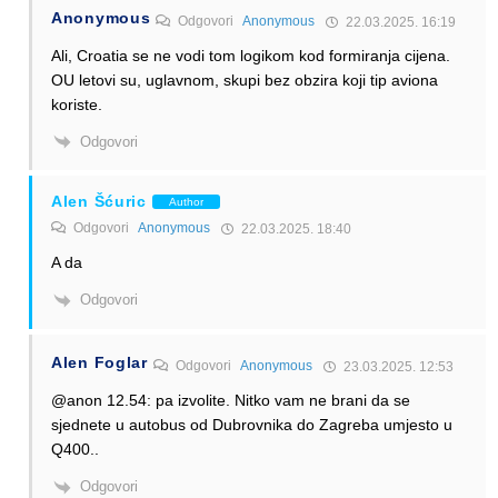
Anonymous
Odgovori
Anonymous
22.03.2025. 16:19
Ali, Croatia se ne vodi tom logikom kod formiranja cijena.
OU letovi su, uglavnom, skupi bez obzira koji tip aviona
koriste.
Odgovori
Alen Šćuric
Author
Odgovori
Anonymous
22.03.2025. 18:40
A da
Odgovori
Alen Foglar
Odgovori
Anonymous
23.03.2025. 12:53
@anon 12.54: pa izvolite. Nitko vam ne brani da se
sjednete u autobus od Dubrovnika do Zagreba umjesto u
Q400..
Odgovori