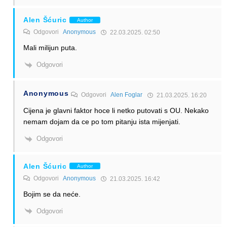
Alen Šćuric
Author
Odgovori
Anonymous
22.03.2025. 02:50
Mali milijun puta.
Odgovori
Anonymous
Odgovori
Alen Foglar
21.03.2025. 16:20
Cijena je glavni faktor hoce li netko putovati s OU. Nekako
nemam dojam da ce po tom pitanju ista mijenjati.
Odgovori
Alen Šćuric
Author
Odgovori
Anonymous
21.03.2025. 16:42
Bojim se da neće.
Odgovori