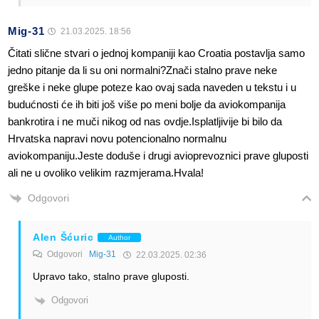
Mig-31
21.03.2025. 18:56
Čitati slične stvari o jednoj kompaniji kao Croatia postavlja samo
jedno pitanje da li su oni normalni?Znači stalno prave neke
greške i neke glupe poteze kao ovaj sada naveden u tekstu i u
budućnosti će ih biti još više po meni bolje da aviokompanija
bankrotira i ne muči nikog od nas ovdje.Isplatljivije bi bilo da
Hrvatska napravi novu potencionalno normalnu
aviokompaniju.Jeste doduše i drugi avioprevoznici prave gluposti
ali ne u ovoliko velikim razmjerama.Hvala!
Odgovori
Alen Šćuric
Author
Odgovori
Mig-31
22.03.2025. 02:36
Upravo tako, stalno prave gluposti.
Odgovori