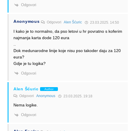
Odgovori
Anonymous
Odgovori
Alen Šćuric
23.03.2025. 14:50
I kako je to normalno, da pso letovi u hr povratno s koferim
najmanja karta dode 120 eura
..
Dok medunarodne linije koje nisu pso takoder daju za 120
eura?
Gdje je tu logika?
Odgovori
Alen Šćuric
Author
Odgovori
Anonymous
23.03.2025. 19:18
Nema logike.
Odgovori