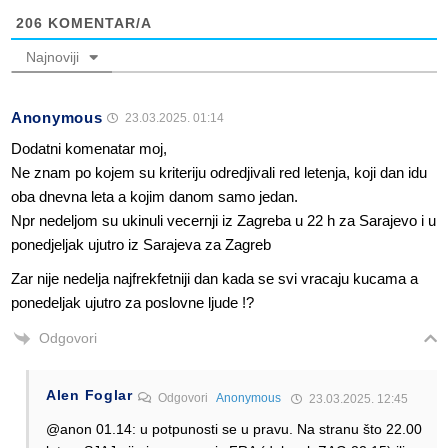
206
KOMENTAR/A
Najnoviji
Anonymous
23.03.2025. 01:14
Dodatni komenatar moj,
Ne znam po kojem su kriteriju odredjivali red letenja, koji dan idu
oba dnevna leta a kojim danom samo jedan.
Npr nedeljom su ukinuli vecernji iz Zagreba u 22 h za Sarajevo i u
ponedjeljak ujutro iz Sarajeva za Zagreb
Zar nije nedelja najfrekfetniji dan kada se svi vracaju kucama a
ponedeljak ujutro za poslovne ljude !?
Odgovori
Alen Foglar
Odgovori
Anonymous
23.03.2025. 12:45
@anon 01.14: u potpunosti se u pravu. Na stranu što 22.00