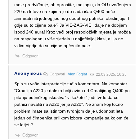
moje predviđanje, oh oprostite, moj spin, da OU uvođenjem
220 na letove na kojima je do sada išao Q400 neće
animirati niti jednog jedinog dodatnog putnika, obistinjuje! I
gdje su to cijene pale? Ja VIE-ZAG-VIE i dalje ne dobijem
ispod 240 eura! Kroz veći broj raspoloživih mjesta je možda
na raspolaganju više sjedala u najjeftinijoj klasi, ali ja ne
vidim nigdje da su cijene općenito pale..
Odgovori
Anonymous
Odgovori
Alen Foglar
22.03.2025. 16:25
Spin su vaše interpretacije tuđih komentara. Na komentar
“Croatijin A220 je daleko bolji avion od Croatijinog Q400 po
pitanju putničkog iskustva” vi kažete “ljudi tvrde da će
putnici navaliti na A220 jer je A220”. Ne znam koji točno
problem imate sa istinitom tvrdnjom da je udobnost leta
jedan od čimbenika prilikom izbora kompanije sa kojom će
se letjeti?
Odgovori