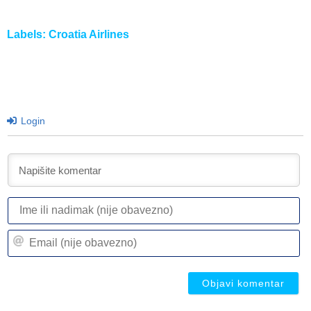
Labels:
Croatia Airlines
Login
I
ili
n
Em
(n
(n
ob
ob