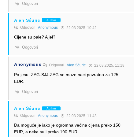
Odgovori
Alen Šćuric
Author
Odgovori
Anonymous
22.03.2025. 10:42
Cijene su pale? A jel?
Odgovori
Anonymous
Odgovori
Alen Šćuric
22.03.2025. 11:18
Pa jesu. ZAG-SJJ-ZAG se moze naci povratno za 125
EUR.
Odgovori
Alen Šćuric
Author
Odgovori
Anonymous
22.03.2025. 11:43
Da moguće je iako je ogromna većina cijena preko 150
EUR, a neke su i preko 190 EUR.