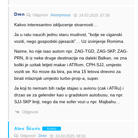
Dren
Odgovori
Anonymous
24.03.2025. 07:38
Kakvo interesantno iskljucenje stvarnosti…
Ja u ratu naucih jednu staru mudrost, “bolje se ciganski
voziti, nego gospodski pjesaciti”… Uz izvinjenje Romima.
Naime, ko nije isao autom npr. ZAG-TGD, ZAG-SKP, ZAG-
PRN, ili iz neke druge destinacije na daleki Balkan, ne zna
koliki je uzitak letjeti makar i ATRom, CPH-SJJ, umjesto
voziti se. Ko moze da bira, pa ima 15 letova dnevno za
birati mlaznjak umjesto turbo-prop-a, super.
Ja koji to nemam bih radje stajao u avionu (cak i ATRu) i
drzao se za gelender kao u gradskom autobusu, na npr.
SJJ-SKP liniji, nego da me sofer vozi u npr. Majbahu…
Odgovori
Alen Šćuric
Author
Odgovori
Dren
24.03.2025. 08:31