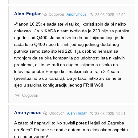
Alen Foglar
Odgovori
Anonymous
23.03.2025. 12:52
@anon 16.25: e sada ste vi taj koji koristi spin da bi nešto
dokazao.. Ja NIKADA nisam tvrdio da je 220 nije za putnika
ugodniji od Q400. Ja sam tvrdio da na linijama koje je do
sada letio Q400 neće biti niti jednog jedinog dodatnog
putnika samo zato što leti 220! I ja osobno nemam sa
tvrdnjom da se bira kompanija po udobnosti leta nikakvih
problema, ali to se radi na dugim linijama a nikako na
letovima unutar Europe koji maksimalno traju 3-4 sata
(eventualno 5 do Kanara). Da je tako, nitko živ se ne bi
sjeo u sardina konfiguraciju jednog FR ili W6!!
Odgovori
Anonymous
Odgovori
Alen Foglar
23.03.2025. 19:51
A zasto bi napravili toliko suvisli potez i letjeli od Zagreba
do Beca? Pa brze se dodje autom, a o ekoloskom aspektu
da i ne govorimo!