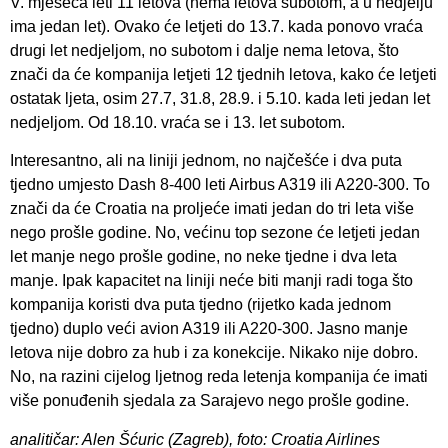
V. mjeseca leti 11 letova (nema letova subotom, a u nedjelju
ima jedan let). Ovako će letjeti do 13.7. kada ponovo vraća
drugi let nedjeljom, no subotom i dalje nema letova, što
znači da će kompanija letjeti 12 tjednih letova, kako će letjeti
ostatak ljeta, osim 27.7, 31.8, 28.9. i 5.10. kada leti jedan let
nedjeljom. Od 18.10. vraća se i 13. let subotom.
Interesantno, ali na liniji jednom, no najčešće i dva puta
tjedno umjesto Dash 8-400 leti Airbus A319 ili A220-300. To
znači da će Croatia na proljeće imati jedan do tri leta više
nego prošle godine. No, većinu top sezone će letjeti jedan
let manje nego prošle godine, no neke tjedne i dva leta
manje. Ipak kapacitet na liniji neće biti manji radi toga što
kompanija koristi dva puta tjedno (rijetko kada jednom
tjedno) duplo veći avion A319 ili A220-300. Jasno manje
letova nije dobro za hub i za konekcije. Nikako nije dobro.
No, na razini cijelog ljetnog reda letenja kompanija će imati
više ponuđenih sjedala za Sarajevo nego prošle godine.
analitičar: Alen Šćuric (Zagreb), foto: Croatia Airlines