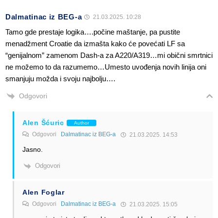
Dalmatinac iz BEG-a
21.03.2025. 10:28
Tamo gde prestaje logika….počine maštanje, pa pustite
menadžment Croatie da izmašta kako će povećati LF sa
“genijalnom” zamenom Dash-a za A220/A319…mi obični smrtnici
ne možemo to da razumemo…Umesto uvođenja novih linija oni
smanjuju možda i svoju najbolju….
Odgovori
Alen Šćuric
Author
Odgovori
Dalmatinac iz BEG-a
21.03.2025. 14:53
Jasno.
Odgovori
Alen Foglar
Odgovori
Dalmatinac iz BEG-a
21.03.2025. 15:05