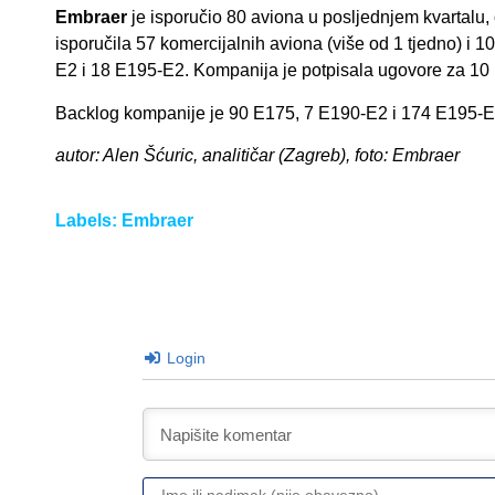
Embraer
je isporučio 80 aviona u posljednjem kvartal
isporučila 57 komercijalnih aviona (više od 1 tjedno) i
E2 i 18 E195-E2. Kompanija je potpisala ugovore za 10
Backlog kompanije je 90 E175, 7 E190-E2 i 174 E195-E2, 
autor: Alen Šćuric, analitičar (Zagreb), foto: Embraer
Labels:
Embraer
Login