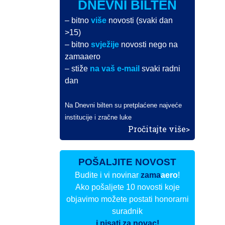
DNEVNI BILTEN
– bitno
više
novosti (svaki dan
>15)
– bitno
svježije
novosti nego na
zamaaero
– stiže
na vaš e-mail
svaki radni
dan
Na Dnevni bilten su pretplaćene najveće
institucije i zračne luke
Pročitajte više>
POŠALJITE NOVOST
Budite i vi novinar
zama
aero
!
Ako pošaljete 10 novosti koje
objavimo možete postati honorarni
suradnik
i pisati za novac!