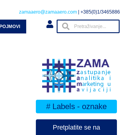
zamaaero@zamaaero.com
| +385(0)1/3465886
 POJMOVI
# Labels - oznake
Pretplatite se na