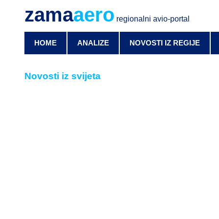
zama
aero
regionalni avio-portal
HOME
ANALIZE
NOVOSTI IZ REGIJE
Novosti iz svijeta