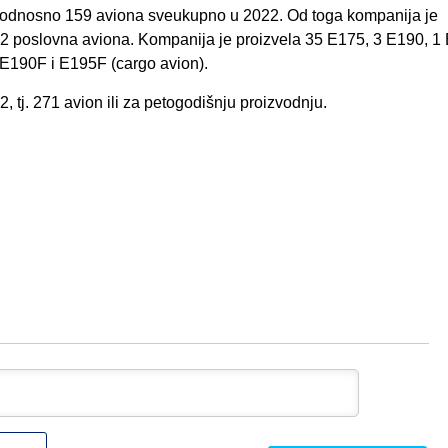
u, odnosno 159 aviona sveukupno u 2022. Od toga kompanija je
 102 poslovna aviona. Kompanija je proizvela 35 E175, 3 E190, 1
 E190F i E195F (cargo avion).
tj. 271 avion ili za petogodišnju proizvodnju.
Ime