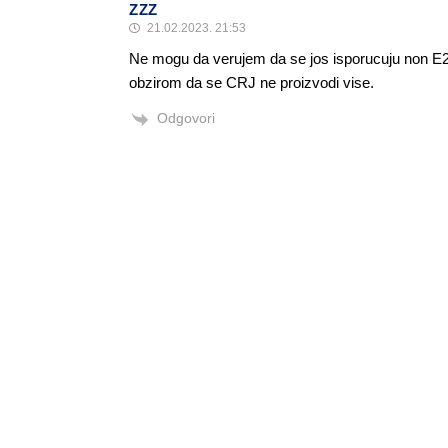
ZZZ
21.02.2023. 21:53
Ne mogu da verujem da se jos isporucuju non E2 a
obzirom da se CRJ ne proizvodi vise.
Odgovori
Alen Šćuric
Author
Odgovori
ZZZ
22.02.2023. 00:36
Da ti avioni prvenstveno idu u SAD
Odgovori