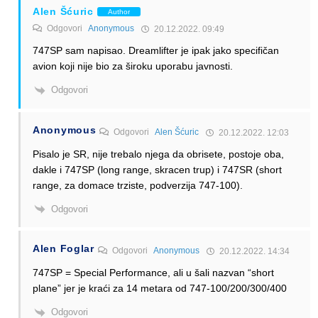
Alen Šćuric
Author
Odgovori
Anonymous
20.12.2022. 09:49
747SP sam napisao. Dreamlifter je ipak jako specifičan
avion koji nije bio za široku uporabu javnosti.
Odgovori
Anonymous
Odgovori
Alen Šćuric
20.12.2022. 12:03
Pisalo je SR, nije trebalo njega da obrisete, postoje oba,
dakle i 747SP (long range, skracen trup) i 747SR (short
range, za domace trziste, podverzija 747-100).
Odgovori
Alen Foglar
Odgovori
Anonymous
20.12.2022. 14:34
747SP = Special Performance, ali u šali nazvan “short
plane” jer je kraći za 14 metara od 747-100/200/300/400
Odgovori