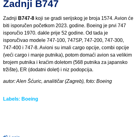
Zadnji B747
Zadnji
B747-8
koji se gradi serijskog je broja 1574. Avion će
biti isporučen početkom 2023. godine. Boeing je prvi 747
isporučio 1970. dakle prije 52 godine. Od tada je
isporučivao modele 747-100, 747SP, 747-200, 747-300,
747-400 i 747-8. Avioni su imali cargo opcije, combi opcije
(veći cargo i manje putnika), potom domaći avion sa velikim
brojem putnika i kraćim doletom (568 putnika za japansko
tržište), ER (dodatni dolet) i niz podopcija.
autor: Alen Šćuric, analitičar (Zagreb), foto: Boeing
Labels:
Boeing