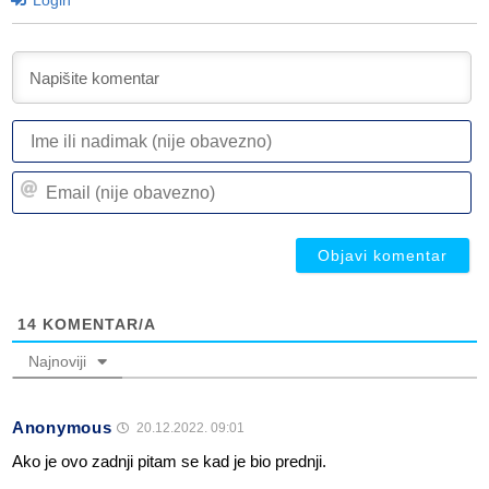
Login
I
ili
n
Em
(n
(n
ob
ob
14
KOMENTAR/A
Najnoviji
Anonymous
20.12.2022. 09:01
Ako je ovo zadnji pitam se kad je bio prednji.