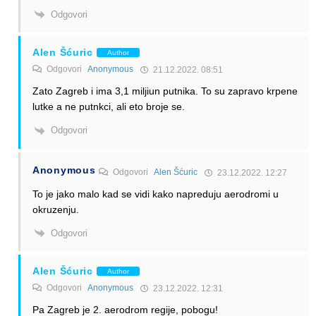
Odgovori
Alen Šćuric
Author
Odgovori
Anonymous
21.12.2022. 08:51
Zato Zagreb i ima 3,1 miljiun putnika. To su zapravo krpene
lutke a ne putnkci, ali eto broje se.
Odgovori
Anonymous
Odgovori
Alen Šćuric
23.12.2022. 12:27
To je jako malo kad se vidi kako napreduju aerodromi u
okruzenju.
Odgovori
Alen Šćuric
Author
Odgovori
Anonymous
23.12.2022. 12:31
Pa Zagreb je 2. aerodrom regije, pobogu!