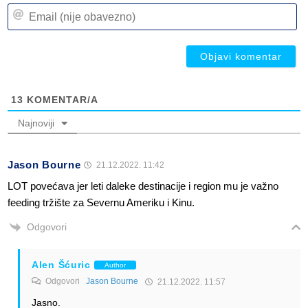
n
Em
(n
(n
ob
ob
13
KOMENTAR/A
Najnoviji
Jason Bourne
21.12.2022. 11:42
LOT povećava jer leti daleke destinacije i region mu je važno
feeding tržište za Severnu Ameriku i Kinu.
Odgovori
Alen Šćuric
Author
Odgovori
Jason Bourne
21.12.2022. 11:57
Jasno.