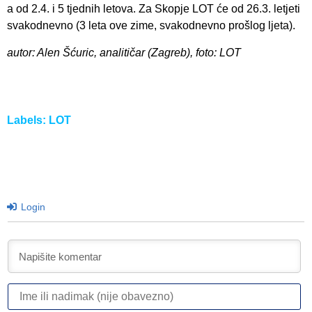
a od 2.4. i 5 tjednih letova. Za Skopje LOT će od 26.3. letjeti
svakodnevno (3 leta ove zime, svakodnevno prošlog ljeta).
autor: Alen Šćuric, analitičar (Zagreb), foto: LOT
Labels:
LOT
Login
I
ili