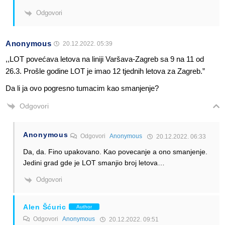
Odgovori
Anonymous
20.12.2022. 05:39
,,LOT povećava letova na liniji Varšava-Zagreb sa 9 na 11 od
26.3. Prošle godine LOT je imao 12 tjednih letova za Zagreb.”
Da li ja ovo pogresno tumacim kao smanjenje?
Odgovori
Anonymous
Odgovori
Anonymous
20.12.2022. 06:33
Da, da. Fino upakovano. Kao povecanje a ono smanjenje.
Jedini grad gde je LOT smanjio broj letova…
Odgovori
Alen Šćuric
Author
Odgovori
Anonymous
20.12.2022. 09:51