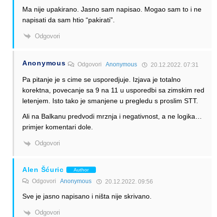
Ma nije upakirano. Jasno sam napisao. Mogao sam to i ne
napisati da sam htio “pakirati”.
Odgovori
Anonymous
Odgovori
Anonymous
20.12.2022. 07:31
Pa pitanje je s cime se usporedjuje. Izjava je totalno
korektna, povecanje sa 9 na 11 u usporedbi sa zimskim red
letenjem. Isto tako je smanjene u pregledu s proslim STT.
Ali na Balkanu predvodi mrznja i negativnost, a ne logika…
primjer komentari dole.
Odgovori
Alen Šćuric
Author
Odgovori
Anonymous
20.12.2022. 09:56
Sve je jasno napisano i ništa nije skrivano.
Odgovori