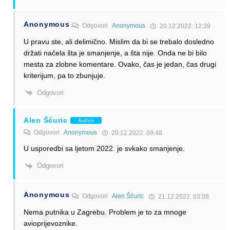
Anonymous
Odgovori
Anonymous
20.12.2022. 12:39
U pravu ste, ali delimično. Mislim da bi se trebalo dosledno
držati načela šta je smanjenje, a šta nije. Onda ne bi bilo
mesta za zlobne komentare. Ovako, čas je jedan, čas drugi
kriterijum, pa to zbunjuje.
Odgovori
Alen Šćuric
Author
Odgovori
Anonymous
20.12.2022. 09:48
U usporedbi sa ljetom 2022. je svkako smanjenje.
Odgovori
Anonymous
Odgovori
Alen Šćuric
21.12.2022. 03:08
Nema putnika u Zagrebu. Problem je to za mnoge
avioprijevoznike.