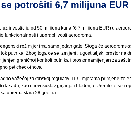
e potrošiti 6,7 milijuna EUR
uz investiciju od 50 milijuna kuna (6,7 milijuna EUR) u aerodr
e funkcionalnosti i uporabljivosti aerodroma.
ngenski režim jer ima samo jedan gate. Stoga će aerodromsk
iti tok putnika. Zbog toga će se izmijeniti ugostiteljski prostor na 
mijenjen graničnoj kontroli putnika i prostor namijenjen za zaštitn
upno pet check-inova.
kladno važećoj zakonskoj regulativi i EU mjerama primjene zele
 fasadu, kao i novi sustav grijanja i hlađenja. Urediti će se i op
tička oprema stara 28 godina.