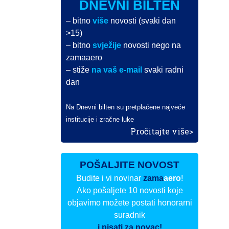
DNEVNI BILTEN
– bitno
više
novosti (svaki dan
>15)
– bitno
svježije
novosti nego na
zamaaero
– stiže
na vaš e-mail
svaki radni
dan
Na Dnevni bilten su pretplaćene najveće
institucije i zračne luke
Pročitajte više>
POŠALJITE NOVOST
Budite i vi novinar
zama
aero
!
Ako pošaljete 10 novosti koje
objavimo možete postati honorarni
suradnik
i pisati za novac!