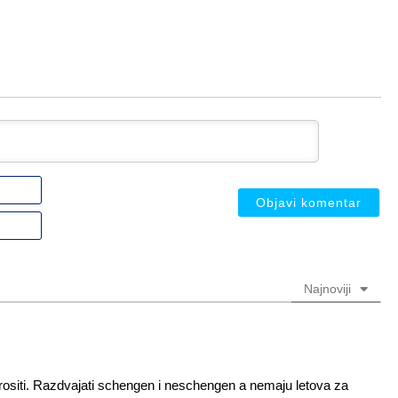
Ime
ili
nadimak
Email
(nije
(nije
obavezno)
obavezno)
Najnoviji
rositi. Razdvajati schengen i neschengen a nemaju letova za