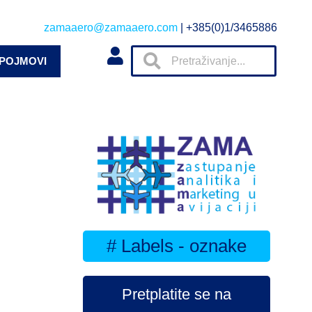
zamaaero@zamaaero.com
| +385(0)1/3465886
 POJMOVI
# Labels - oznake
Pretplatite se na