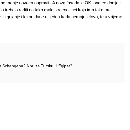
tno manje novaca napraviti. A nova fasada je OK, ona ce donijeti
varno trebalo raditi na tako maloj zracnoj luci koja ima tako mali
iti grijanje i klimu dane u tjednu kada nemaju letova, te u vrijeme
an Schengena? Npr. za Tursku ili Egipat?