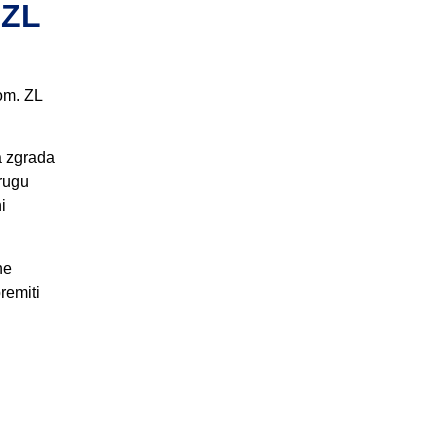
 ZL
om. ZL
a zgrada
drugu
i
ne
remiti