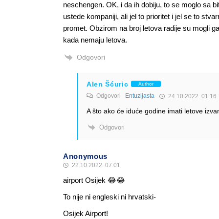
neschengen. OK, i da ih dobiju, to se moglo sa bi
ustede kompaniji, ali jel to prioritet i jel se to st
promet. Obzirom na broj letova radije su mogli gas
kada nemaju letova.
Odgovori
Alen Šćuric
Author
Odgovori
Entuzijasta
24.10.2022. 01:16
A što ako će iduće godine imati letove izv
Odgovori
Anonymous
22.10.2022. 07:01
airport Osijek 😂😂
To nije ni engleski ni hrvatski-
Osijek Airport!