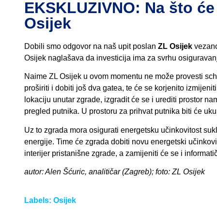
EKSKLUZIVNO: Na što će s
Osijek
Dobili smo odgovor na naš upit poslan
ZL Osijek
vezano 
Osijek naglašava da investicija ima za svrhu osiguravanj
Naime ZL Osijek u ovom momentu ne može provesti sche
proširiti i dobiti još dva gatea, te će se korjenito izmijen
lokaciju unutar zgrade, izgradit će se i urediti prostor na
pregled putnika. U prostoru za prihvat putnika biti će uk
Uz to zgrada mora osigurati energetsku učinkovitost su
energije. Time će zgrada dobiti novu energetski učinkovitu
interijer pristanišne zgrade, a zamijeniti će se i informa
autor: Alen Šćuric, analitičar (Zagreb); foto: ZL Osijek
Labels:
Osijek