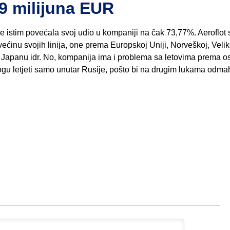
,9 milijuna EUR
je istim povećala svoj udio u kompaniji na čak 73,77%. Aeroflot 
 većinu svojih linija, one prema Europskoj Uniji, Norveškoj, Velik
i, Japanu idr. No, kompanija ima i problema sa letovima prema o
mogu letjeti samo unutar Rusije, pošto bi na drugim lukama odmah