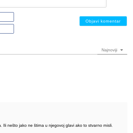
Ime
ili
nadimak
Email
(nije
(nije
obavezno)
obavezno)
Najnoviji
. Ili nešto jako ne štima u njegovoj glavi ako to stvarno misli.