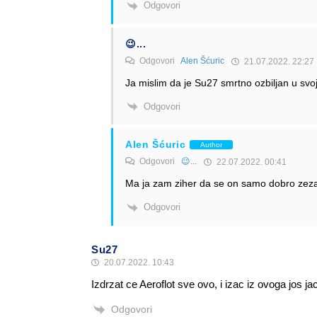
Odgovori
😉...
Odgovori
Alen Šćuric
21.07.2022. 22:27
Ja mislim da je Su27 smrtno ozbiljan u svo
Odgovori
Alen Šćuric
Author
Odgovori
😉...
22.07.2022. 00:41
Ma ja zam ziher da se on samo dobro zeza
Odgovori
Su27
20.07.2022. 10:43
Izdrzat ce Aeroflot sve ovo, i izac iz ovoga jos ja
Odgovori