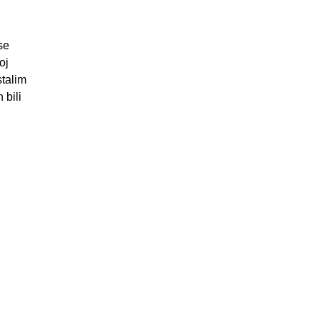
se
oj
stalim
 bili