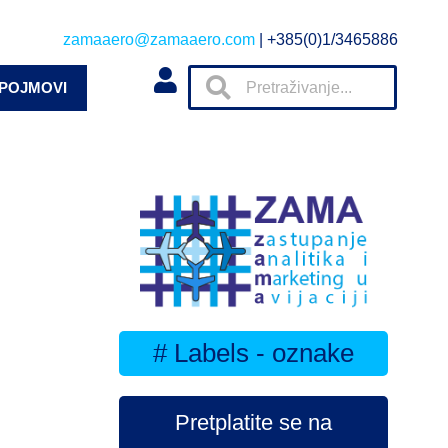
zamaaero@zamaaero.com
| +385(0)1/3465886
 POJMOVI
# Labels - oznake
Pretplatite se na