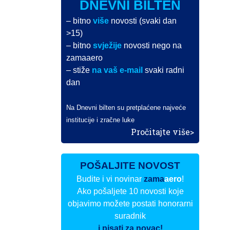
DNEVNI BILTEN
– bitno
više
novosti (svaki dan
>15)
– bitno
svježije
novosti nego na
zamaaero
– stiže
na vaš e-mail
svaki radni
dan
Na Dnevni bilten su pretplaćene najveće
institucije i zračne luke
Pročitajte više>
POŠALJITE NOVOST
Budite i vi novinar
zama
aero
!
Ako pošaljete 10 novosti koje
objavimo možete postati honorarni
suradnik
i pisati za novac!