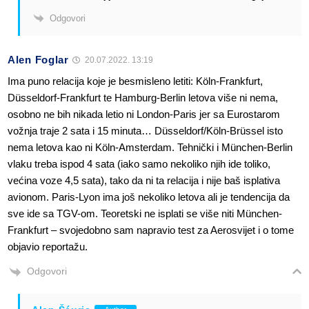
Odgovori
Alen Foglar
20.07.2022. 13:19
Ima puno relacija koje je besmisleno letiti: Köln-Frankfurt,
Düsseldorf-Frankfurt te Hamburg-Berlin letova više ni nema,
osobno ne bih nikada letio ni London-Paris jer sa Eurostarom
vožnja traje 2 sata i 15 minuta… Düsseldorf/Köln-Brüssel isto
nema letova kao ni Köln-Amsterdam. Tehnički i München-Berlin
vlaku treba ispod 4 sata (iako samo nekoliko njih ide toliko,
većina voze 4,5 sata), tako da ni ta relacija i nije baš isplativa
avionom. Paris-Lyon ima još nekoliko letova ali je tendencija da
sve ide sa TGV-om. Teoretski ne isplati se više niti München-
Frankfurt – svojedobno sam napravio test za Aerosvijet i o tome
objavio reportažu.
Odgovori