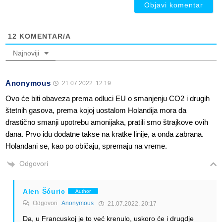
12
KOMENTAR/A
Najnoviji
Anonymous
21.07.2022. 12:19
Ovo će biti obaveza prema odluci EU o smanjenju CO2 i drugih
štetnih gasova, prema kojoj uostalom Holandija mora da
drastično smanji upotrebu amonijaka, pratili smo štrajkove ovih
dana. Prvo idu dodatne takse na kratke linije, a onda zabrana.
Holanđani se, kao po običaju, spremaju na vreme.
Odgovori
Alen Šćuric
Author
Odgovori
Anonymous
21.07.2022. 20:17
Da, u Francuskoj je to već krenulo, uskoro će i drugdje