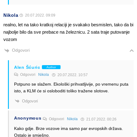
Nikola
20.07.2022. 09:09
realno, let na tako kratkoj relaciji je svakako besmislen, tako da bi
najbolje bilo da sve prebace na železnicu. 2 sata traje putovanje
vozom
Odgovori
Alen Šćuric
Author
Odgovori
Nikola
20.07.2022. 10:57
Potpuno se slažem. Ekološki prihvatljivije, po vremenu puta
isto, a KLM će si osloboditi toliko tražene slotove.
Odgovori
Anonymous
Odgovori
Nikola
21.07.2022. 00:26
Kako gdje. Brze vozove ima samo par evropskih država.
Ostalo je smješno.