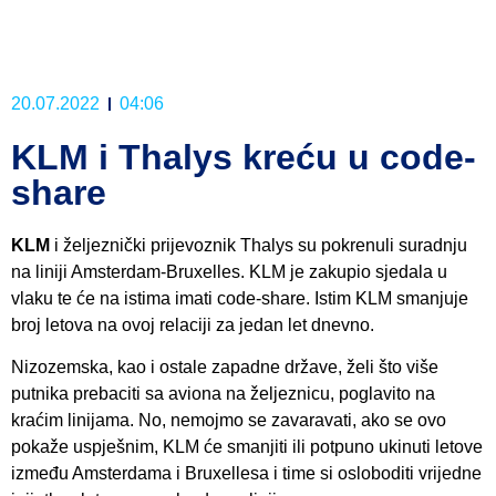
20.07.2022
04:06
KLM i Thalys kreću u code-
share
KLM
i željeznički prijevoznik Thalys su pokrenuli suradnju
na liniji Amsterdam-Bruxelles. KLM je zakupio sjedala u
vlaku te će na istima imati code-share. Istim KLM smanjuje
broj letova na ovoj relaciji za jedan let dnevno.
Nizozemska, kao i ostale zapadne države, želi što više
putnika prebaciti sa aviona na željeznicu, poglavito na
kraćim linijama. No, nemojmo se zavaravati, ako se ovo
pokaže uspješnim, KLM će smanjiti ili potpuno ukinuti letove
između Amsterdama i Bruxellesa i time si osloboditi vrijedne