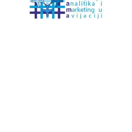
# Labels - oznake
Pretplatite se na
DNEVNI BILTEN
– bitno
više
novosti (svaki dan >15)
– bitno
svježije
novosti nego na
zamaaero
– stiže
na vaš e-mail
svaki radni dan
Na Dnevni bilten su pretplaćene najveće institucije
i zračne luke
Pročitajte više>