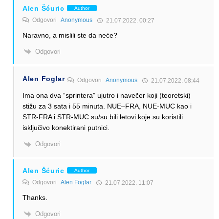
Alen Šćuric
Author
Odgovori
Anonymous
21.07.2022. 00:27
Naravno, a mislili ste da neće?
Odgovori
Alen Foglar
Odgovori
Anonymous
21.07.2022. 08:44
Ima ona dva “sprintera” ujutro i navečer koji (teoretski)
stižu za 3 sata i 55 minuta. NUE–FRA, NUE-MUC kao i
STR-FRA i STR-MUC su/su bili letovi koje su koristili
isključivo konektirani putnici.
Odgovori
Alen Šćuric
Author
Odgovori
Alen Foglar
21.07.2022. 11:07
Thanks.
Odgovori