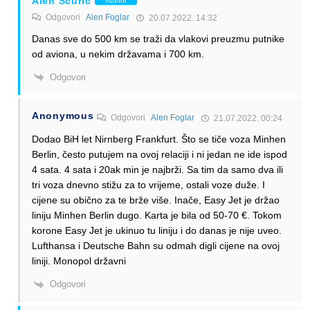
Alen Šćuric
Author
Odgovori
Alen Foglar
20.07.2022. 14:32
Danas sve do 500 km se traži da vlakovi preuzmu putnike
od aviona, u nekim državama i 700 km.
Odgovori
Anonymous
Odgovori
Alen Foglar
21.07.2022. 00:24
Dodao BiH let Nirnberg Frankfurt. Što se tiče voza Minhen
Berlin, često putujem na ovoj relaciji i ni jedan ne ide ispod
4 sata. 4 sata i 20ak min je najbrži. Sa tim da samo dva ili
tri voza dnevno stižu za to vrijeme, ostali voze duže. I
cijene su obično za te brže više. Inače, Easy Jet je držao
liniju Minhen Berlin dugo. Karta je bila od 50-70 €. Tokom
korone Easy Jet je ukinuo tu liniju i do danas je nije uveo.
Lufthansa i Deutsche Bahn su odmah digli cijene na ovoj
liniji. Monopol državni
Odgovori