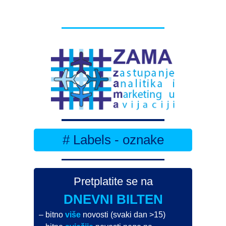
# Labels - oznake
Pretplatite se na
DNEVNI BILTEN
– bitno
više
novosti (svaki dan >15)