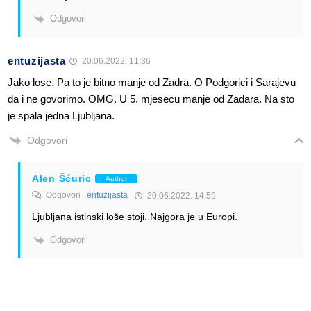
Odgovori
entuzijasta
20.06.2022. 11:36
Jako lose. Pa to je bitno manje od Zadra. O Podgorici i Sarajevu
da i ne govorimo. OMG. U 5. mjesecu manje od Zadara. Na sto
je spala jedna Ljubljana.
Odgovori
Alen Šćuric
Author
Odgovori
entuzijasta
20.06.2022. 14:59
Ljubljana istinski loše stoji. Najgora je u Europi.
Odgovori