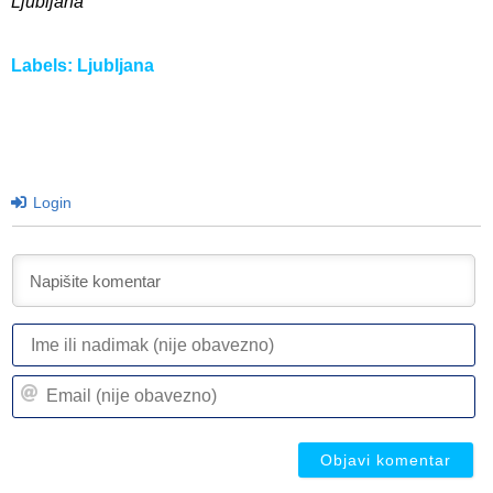
Ljubljana
Labels:
Ljubljana
Login
I
ili
n
Em
(n
(n
ob
ob