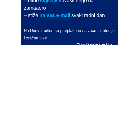
– bitno
svježije
novosti nego na
zamaaero
– stiže
na vaš e-mail
svaki radni dan
Na Dnevni bilten su pretplaćene najveće institucije
i zračne luke
Pročitajte više>
POŠALJITE NOVOST
Budite i vi novinar
zama
aero
!
Ako pošaljete 10 novosti koje objavimo
možete postati honorarni suradnik
i pisati za novac!
Info