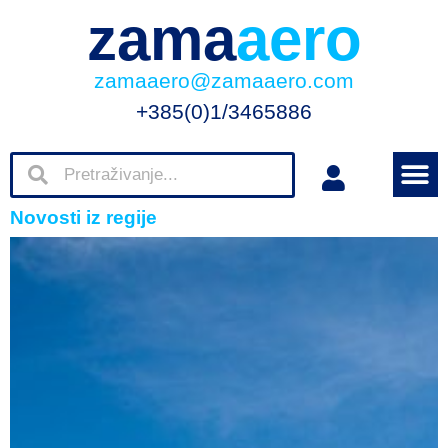
zama
aero
zamaaero@zamaaero.com
+385(0)1/3465886
Novosti iz regije