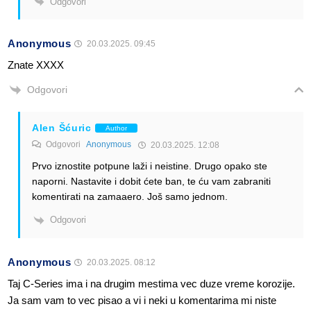
Odgovori
Anonymous
20.03.2025. 09:45
Znate XXXX
Odgovori
Alen Šćuric
Author
Odgovori
Anonymous
20.03.2025. 12:08
Prvo iznostite potpune laži i neistine. Drugo opako ste
naporni. Nastavite i dobit ćete ban, te ću vam zabraniti
komentirati na zamaaero. Još samo jednom.
Odgovori
Anonymous
20.03.2025. 08:12
Taj C-Series ima i na drugim mestima vec duze vreme korozije.
Ja sam vam to vec pisao a vi i neki u komentarima mi niste