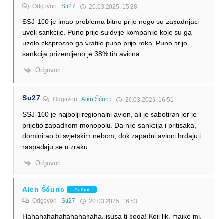
Odgovori
Su27
20.03.2025. 15:28
SSJ-100 je imao problema bitno prije nego su zapadnjaci
uveli sankcije. Puno prije su dvije kompanije koje su ga
uzele ekspresno ga vratile puno prije roka. Puno prije
sankcija prizemljeno je 38% tih aviona.
Odgovori
Su27
Odgovori
Alen Šćuric
20.03.2025. 16:51
SSJ-100 je najbolji regionalni avion, ali je sabotiran jer je
prijetio zapadnom monopolu. Da nije sankcija i pritisaka,
dominirao bi svjetskim nebom, dok zapadni avioni hrđaju i
raspadaju se u zraku.
Odgovori
Alen Šćuric
Author
Odgovori
Su27
20.03.2025. 16:53
Hahahahahahahahahaha, isusa ti boga! Koji lik, majke mi.