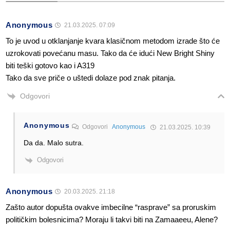
Anonymous
21.03.2025. 07:09
To je uvod u otklanjanje kvara klasičnom metodom izrade što će
uzrokovati povećanu masu. Tako da će idući New Bright Shiny
biti teški gotovo kao i A319
Tako da sve priče o uštedi dolaze pod znak pitanja.
Odgovori
Anonymous
Odgovori
Anonymous
21.03.2025. 10:39
Da da. Malo sutra.
Odgovori
Anonymous
20.03.2025. 21:18
Zašto autor dopušta ovakve imbecilne “rasprave” sa proruskim
političkim bolesnicima? Moraju li takvi biti na Zamaaeeu, Alene?