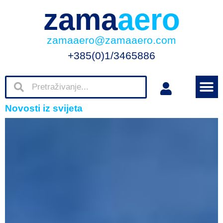
zama
aero
zamaaero@zamaaero.com
+385(0)1/3465886
Novosti iz svijeta