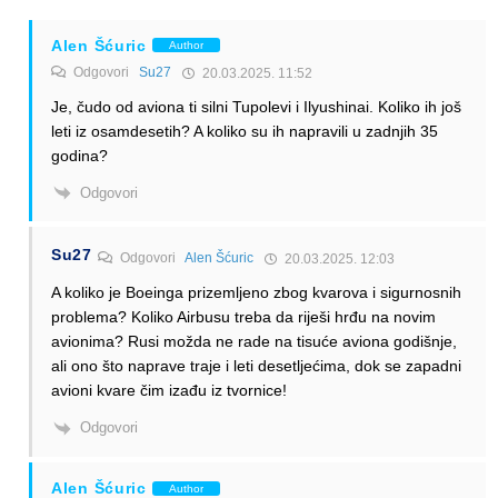
Alen Šćuric
Author
Odgovori
Su27
20.03.2025. 11:52
Je, čudo od aviona ti silni Tupolevi i Ilyushinai. Koliko ih još
leti iz osamdesetih? A koliko su ih napravili u zadnjih 35
godina?
Odgovori
Su27
Odgovori
Alen Šćuric
20.03.2025. 12:03
A koliko je Boeinga prizemljeno zbog kvarova i sigurnosnih
problema? Koliko Airbusu treba da riješi hrđu na novim
avionima? Rusi možda ne rade na tisuće aviona godišnje,
ali ono što naprave traje i leti desetljećima, dok se zapadni
avioni kvare čim izađu iz tvornice!
Odgovori
Alen Šćuric
Author