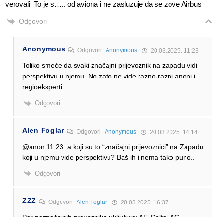
verovali. To je s….. od aviona i ne zasluzuje da se zove Airbus
Odgovori
Anonymous
Odgovori
Anonymous
20.03.2025. 11:23
Toliko smeće da svaki značajni prijevoznik na zapadu vidi
perspektivu u njemu. No zato ne vide razno-razni anoni i
regioeksperti.
Odgovori
Alen Foglar
Odgovori
Anonymous
20.03.2025. 14:14
@anon 11.23: a koji su to “značajni prijevoznici” na Zapadu
koji u njemu vide perspektivu? Baš ih i nema tako puno..
Odgovori
ZZZ
Odgovori
Alen Foglar
20.03.2025. 16:37