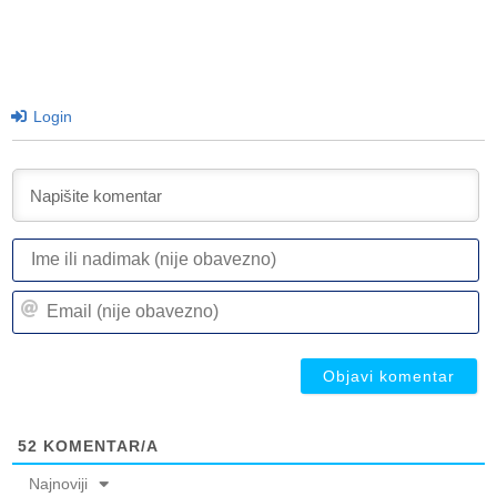
Login
I
ili
n
Em
(n
(n
ob
ob
52
KOMENTAR/A
Najnoviji