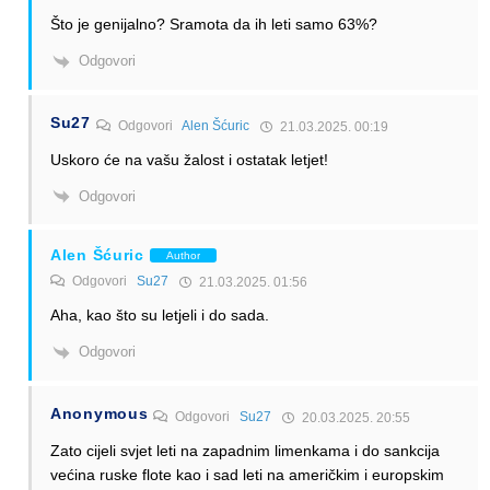
Što je genijalno? Sramota da ih leti samo 63%?
Odgovori
Su27
Odgovori
Alen Šćuric
21.03.2025. 00:19
Uskoro će na vašu žalost i ostatak letjet!
Odgovori
Alen Šćuric
Author
Odgovori
Su27
21.03.2025. 01:56
Aha, kao što su letjeli i do sada.
Odgovori
Anonymous
Odgovori
Su27
20.03.2025. 20:55
Zato cijeli svjet leti na zapadnim limenkama i do sankcija
većina ruske flote kao i sad leti na američkim i europskim