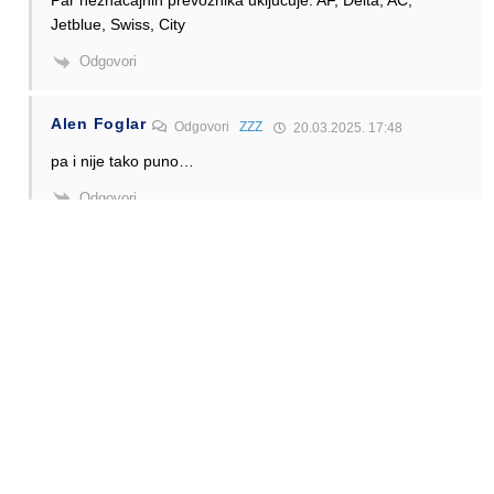
Par neznačajnih prevoznika uključuje: AF, Delta, AC,
Jetblue, Swiss, City
Odgovori
Alen Foglar
Odgovori
ZZZ
20.03.2025. 17:48
pa i nije tako puno…
Odgovori
Anonymous
Odgovori
Alen Foglar
20.03.2025. 18:22
Ah samo su Air France (ne značajan zapravo), Lufthansa
(nikad čuo), Swiss (nekakva kompanijica koja nigdje ne
leti), ITA (je li se to jede?), Delta (također nikad čuo),
Qantas (niđe veze), JetBlue (nekakav nevažan LCC) i Air
Canada.
Ma nema ih ne…
Odgovori