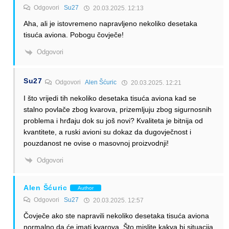
Odgovori
Su27
20.03.2025. 12:13
Aha, ali je istovremeno napravljeno nekoliko desetaka
tisuća aviona. Pobogu čovječe!
Odgovori
Su27
Odgovori
Alen Šćuric
20.03.2025. 12:21
I što vrijedi tih nekoliko desetaka tisuća aviona kad se
stalno povlače zbog kvarova, prizemljuju zbog sigurnosnih
problema i hrđaju dok su još novi? Kvaliteta je bitnija od
kvantitete, a ruski avioni su dokaz da dugovječnost i
pouzdanost ne ovise o masovnoj proizvodnji!
Odgovori
Alen Šćuric
Author
Odgovori
Su27
20.03.2025. 12:57
Čovječe ako ste napravili nekoliko desetaka tisuća aviona
normalno da će imati kvarova. Što mislite kakva bi situacija