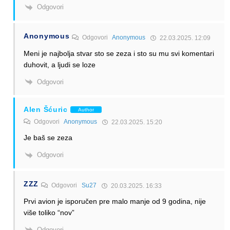
Odgovori
Anonymous
Odgovori
Anonymous
22.03.2025. 12:09
Meni je najbolja stvar sto se zeza i sto su mu svi komentari
duhovit, a ljudi se loze
Odgovori
Alen Šćuric
Author
Odgovori
Anonymous
22.03.2025. 15:20
Je baš se zeza
Odgovori
ZZZ
Odgovori
Su27
20.03.2025. 16:33
Prvi avion je isporučen pre malo manje od 9 godina, nije
više toliko “nov”
Odgovori