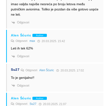
imao valjda najviše nesreća po broju letova među
putničkim avionima. Toliko je pozdan da više gotovo uopće
ne leti.
Odgovori
Alen Šćuric
Author
Odgovori
max
20.03.2025. 15:42
Leti ih tek 62%
Odgovori
Su27
Odgovori
Alen Šćuric
20.03.2025. 17:02
To je genijalno!!
Odgovori
Alen Šćuric
Author
Odgovori
Su27
20.03.2025. 21:07