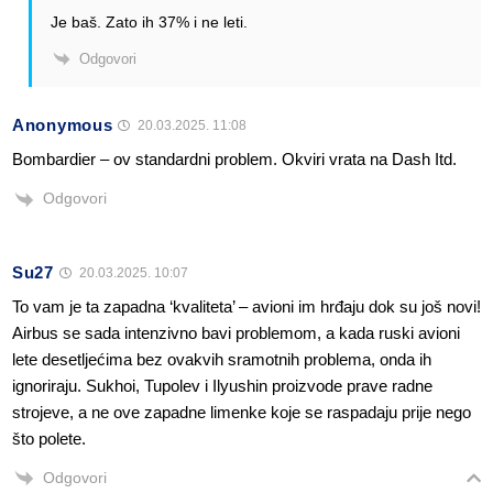
Je baš. Zato ih 37% i ne leti.
Odgovori
Anonymous
20.03.2025. 11:08
Bombardier – ov standardni problem. Okviri vrata na Dash Itd.
Odgovori
Su27
20.03.2025. 10:07
To vam je ta zapadna ‘kvaliteta’ – avioni im hrđaju dok su još novi!
Airbus se sada intenzivno bavi problemom, a kada ruski avioni
lete desetljećima bez ovakvih sramotnih problema, onda ih
ignoriraju. Sukhoi, Tupolev i Ilyushin proizvode prave radne
strojeve, a ne ove zapadne limenke koje se raspadaju prije nego
što polete.
Odgovori