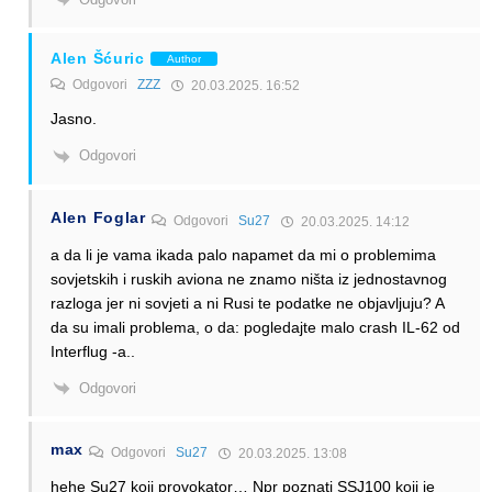
Alen Šćuric
Author
Odgovori
ZZZ
20.03.2025. 16:52
Jasno.
Odgovori
Alen Foglar
Odgovori
Su27
20.03.2025. 14:12
a da li je vama ikada palo napamet da mi o problemima
sovjetskih i ruskih aviona ne znamo ništa iz jednostavnog
razloga jer ni sovjeti a ni Rusi te podatke ne objavljuju? A
da su imali problema, o da: pogledajte malo crash IL-62 od
Interflug -a..
Odgovori
max
Odgovori
Su27
20.03.2025. 13:08
hehe Su27 koji provokator… Npr poznati SSJ100 koji je