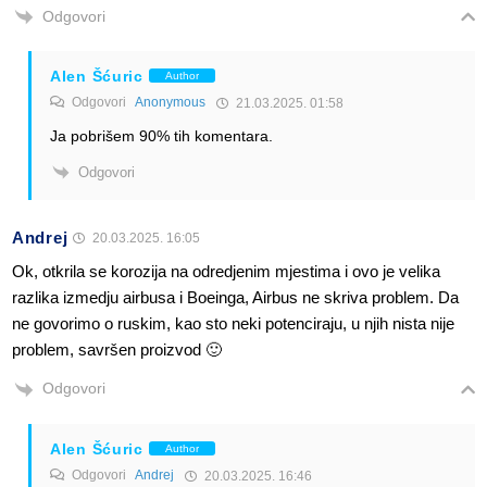
Odgovori
Alen Šćuric
Author
Odgovori
Anonymous
21.03.2025. 01:58
Ja pobrišem 90% tih komentara.
Odgovori
Andrej
20.03.2025. 16:05
Ok, otkrila se korozija na odredjenim mjestima i ovo je velika
razlika izmedju airbusa i Boeinga, Airbus ne skriva problem. Da
ne govorimo o ruskim, kao sto neki potenciraju, u njih nista nije
problem, savršen proizvod 🙂
Odgovori
Alen Šćuric
Author
Odgovori
Andrej
20.03.2025. 16:46