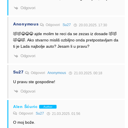
Odgovori
Anonymous
Odgovori
Su27
20.03.2025. 17:30
🤣🤣😂😂😂 ajde molim te reci da se zezas iz dosade 🤣🤣
🤣😂🤣. Ako stvarno misliš ozbiljno onda pretpostavljam da
ti je Lada najbolje auto? Jesam li u pravu?
Odgovori
Su27
Odgovori
Anonymous
21.03.2025. 00:18
U pravu ste gospodine!
Odgovori
Alen Šćuric
Author
Odgovori
Su27
21.03.2025. 01:56
O moj bože.