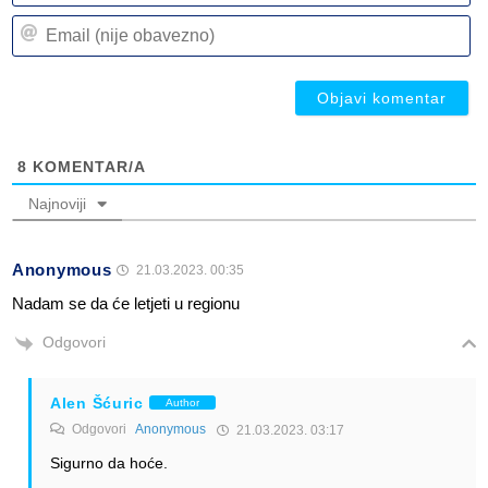
n
Em
(n
(n
ob
ob
8
KOMENTAR/A
Najnoviji
Anonymous
21.03.2023. 00:35
Nadam se da će letjeti u regionu
Odgovori
Alen Šćuric
Author
Odgovori
Anonymous
21.03.2023. 03:17
Sigurno da hoće.