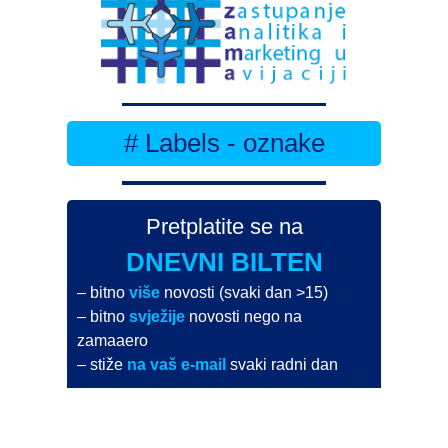
# Labels - oznake
Pretplatite se na
DNEVNI BILTEN
– bitno
više
novosti (svaki dan >15)
– bitno
svježije
novosti nego na
zamaaero
– stiže
na vaš e-mail
svaki radni dan
Na Dnevni bilten su pretplaćene najveće institucije
i zračne luke