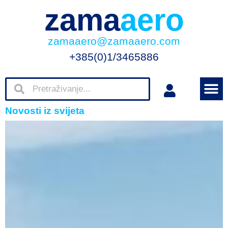
zama
aero
zamaaero@zamaaero.com
+385(0)1/3465886
Novosti iz svijeta