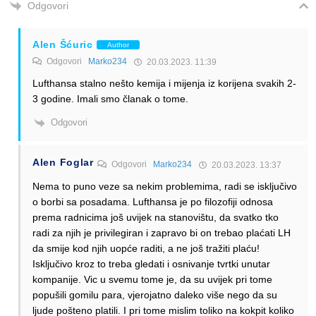
Odgovori
Alen Šćuric
Author
Odgovori
Marko234
20.03.2023. 11:39
Lufthansa stalno nešto kemija i mijenja iz korijena svakih 2-
3 godine. Imali smo članak o tome.
Odgovori
Alen Foglar
Odgovori
Marko234
20.03.2023. 13:37
Nema to puno veze sa nekim problemima, radi se isključivo
o borbi sa posadama. Lufthansa je po filozofiji odnosa
prema radnicima još uvijek na stanovištu, da svatko tko
radi za njih je privilegiran i zapravo bi on trebao plaćati LH
da smije kod njih uopće raditi, a ne još tražiti plaću!
Isključivo kroz to treba gledati i osnivanje tvrtki unutar
kompanije. Vic u svemu tome je, da su uvijek pri tome
popušili gomilu para, vjerojatno daleko više nego da su
ljude pošteno platili. I pri tome mislim toliko na kokpit koliko