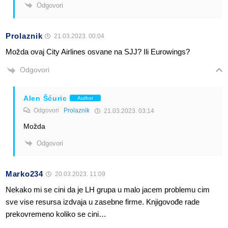
Odgovori
Prolaznik
21.03.2023. 00:04
Možda ovaj City Airlines osvane na SJJ? Ili Eurowings?
Odgovori
Alen Šćuric
Author
Odgovori
Prolaznik
21.03.2023. 03:14
Možda
Odgovori
Marko234
20.03.2023. 11:09
Nekako mi se cini da je LH grupa u malo jacem problemu cim
sve vise resursa izdvaja u zasebne firme. Knjigovođe rade
prekovremeno koliko se cini…