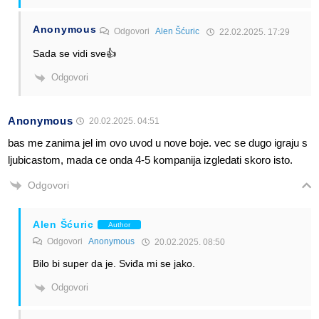
Anonymous
Odgovori
Alen Šćuric
22.02.2025. 17:29
Sada se vidi sve👍
Odgovori
Anonymous
20.02.2025. 04:51
bas me zanima jel im ovo uvod u nove boje. vec se dugo igraju s
ljubicastom, mada ce onda 4-5 kompanija izgledati skoro isto.
Odgovori
Alen Šćuric
Author
Odgovori
Anonymous
20.02.2025. 08:50
Bilo bi super da je. Sviđa mi se jako.
Odgovori