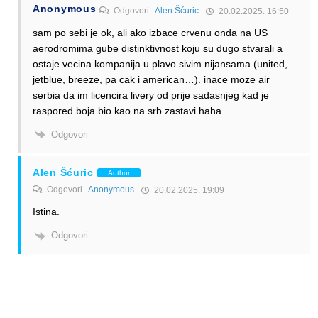
Anonymous
Odgovori
Alen Šćuric
20.02.2025. 16:50
sam po sebi je ok, ali ako izbace crvenu onda na US
aerodromima gube distinktivnost koju su dugo stvarali a
ostaje vecina kompanija u plavo sivim nijansama (united,
jetblue, breeze, pa cak i american…). inace moze air
serbia da im licencira livery od prije sadasnjeg kad je
raspored boja bio kao na srb zastavi haha.
Odgovori
Alen Šćuric
Author
Odgovori
Anonymous
20.02.2025. 19:09
Istina.
Odgovori