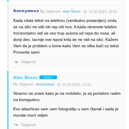
Anonymous
Odgovori
Alen Šćuric
22.02.2025. 10:51
Kada citate tekst na telefonu (vertikalno postavljen) onda
se na slici ne vidi niti rep niti nos. A kada okrenete telefon
horizontalno vidi se ceo trup aviona od repa do nosa, ali
donji deo, tacnije sve ispod krila se ne vidi na slici. Kažem
Vam da je problem u tome kako Vam se slika kači uz tekst.
Proverite sami.
Odgovori
Alen Šćuric
Author
Odgovori
Anonymous
22.02.2025. 11:10
Stvarno ne znam kako je na mobitelu, ja sa portalom radim
na kompjuteru.
Evo attachirao sam vam fotografiju u sam članak i sada je
morate moći vidjeti.
Odgovori