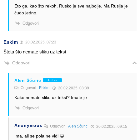
Eto ga, kao što rekoh. Rusko je sve najbolje. Ma Rusija je
čudo jedno.
Odgovori
Eskim
20.02.2025. 07:23
Šteta što nemate sliku uz tekst
Odgovori
Alen Šćuric
Author
Odgovori
Eskim
20.02.2025. 08:39
Kako nemate sliku uz tekst? Imate je.
Odgovori
Anonymous
Odgovori
Alen Šćuric
20.02.2025. 09:15
Ima, ali se pola ne vidi 🙃