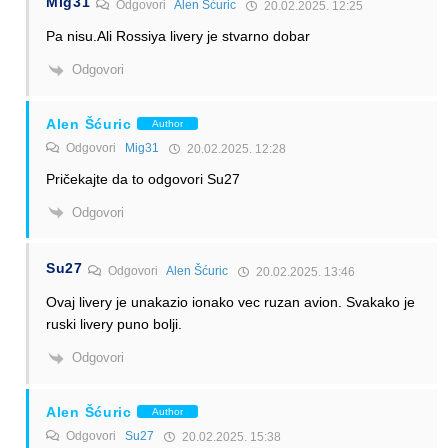
Mig31
Odgovori
Alen Šćuric
20.02.2025. 12:25
Pa nisu.Ali Rossiya livery je stvarno dobar
Odgovori
Alen Šćuric
Author
Odgovori
Mig31
20.02.2025. 12:28
Pričekajte da to odgovori Su27
Odgovori
Su27
Odgovori
Alen Šćuric
20.02.2025. 13:46
Ovaj livery je unakazio ionako vec ruzan avion. Svakako je
ruski livery puno bolji.
Odgovori
Alen Šćuric
Author
Odgovori
Su27
20.02.2025. 15:38