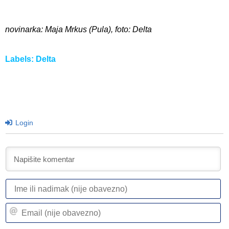
novinarka: Maja Mrkus (Pula), foto: Delta
Labels:
Delta
Login
I
ili
n
Em
(n
(n
ob
ob