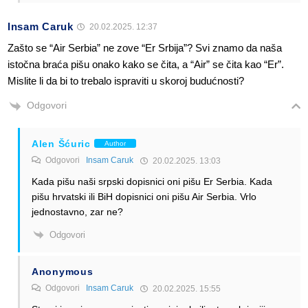
Insam Caruk
20.02.2025. 12:37
Zašto se “Air Serbia” ne zove “Er Srbija”? Svi znamo da naša
istočna braća pišu onako kako se čita, a “Air” se čita kao “Er”.
Mislite li da bi to trebalo ispraviti u skoroj budućnosti?
Odgovori
Alen Šćuric
Author
Odgovori
Insam Caruk
20.02.2025. 13:03
Kada pišu naši srpski dopisnici oni pišu Er Serbia. Kada
pišu hrvatski ili BiH dopisnici oni pišu Air Serbia. Vrlo
jednostavno, zar ne?
Odgovori
Anonymous
Odgovori
Insam Caruk
20.02.2025. 15:55