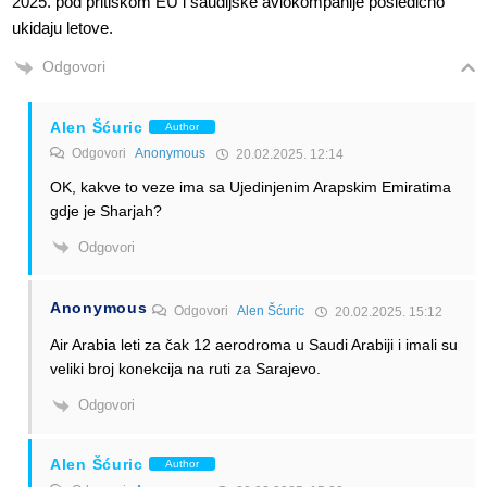
2025. pod pritiskom EU i saudijske aviokompanije posledično
ukidaju letove.
Odgovori
Alen Šćuric
Author
Odgovori
Anonymous
20.02.2025. 12:14
OK, kakve to veze ima sa Ujedinjenim Arapskim Emiratima
gdje je Sharjah?
Odgovori
Anonymous
Odgovori
Alen Šćuric
20.02.2025. 15:12
Air Arabia leti za čak 12 aerodroma u Saudi Arabiji i imali su
veliki broj konekcija na ruti za Sarajevo.
Odgovori
Alen Šćuric
Author