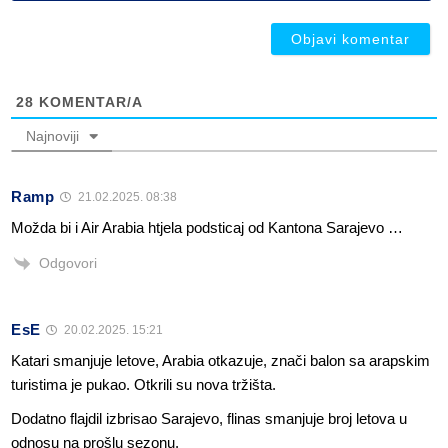
ob
28
KOMENTAR/A
Najnoviji
Ramp
21.02.2025. 08:38
Možda bi i Air Arabia htjela podsticaj od Kantona Sarajevo …
Odgovori
EsE
20.02.2025. 15:21
Katari smanjuje letove, Arabia otkazuje, znači balon sa arapskim
turistima je pukao. Otkrili su nova tržišta.
Dodatno flajdil izbrisao Sarajevo, flinas smanjuje broj letova u
odnosu na prošlu sezonu.