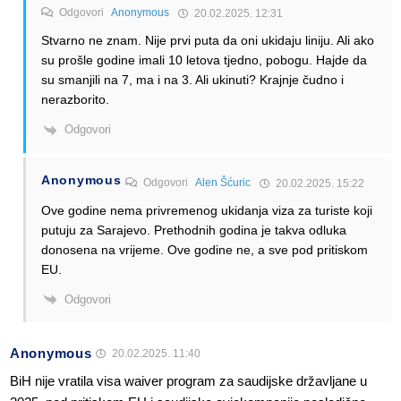
Odgovori
Anonymous
20.02.2025. 12:31
Stvarno ne znam. Nije prvi puta da oni ukidaju liniju. Ali ako
su prošle godine imali 10 letova tjedno, pobogu. Hajde da
su smanjili na 7, ma i na 3. Ali ukinuti? Krajnje čudno i
nerazborito.
Odgovori
Anonymous
Odgovori
Alen Šćuric
20.02.2025. 15:22
Ove godine nema privremenog ukidanja viza za turiste koji
putuju za Sarajevo. Prethodnih godina je takva odluka
donosena na vrijeme. Ove godine ne, a sve pod pritiskom
EU.
Odgovori
Anonymous
20.02.2025. 11:40
BiH nije vratila visa waiver program za saudijske državljane u