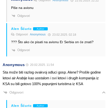
Odgovori
Anonymous
22.02.2025. 22:22
Piše na avionu
Odgovori
Alen Šćuric
Author
Odgovori
Anonymous
23.02.2025. 02:18
??? Što ako će pisati na avionu Er Serbia on će znati?
Odgovori
Anonymous
20.02.2025. 11:54
Sta može biti razlog ovakvoj odluci gosp. Alene? Prošle godine
letovi air Arabije kao uostalom i svi letovi i drugih kompanija iz
KSA su bili gotovo 100% popunjeni turistima iz KSA
Odgovori
Alen Šćuric
Author