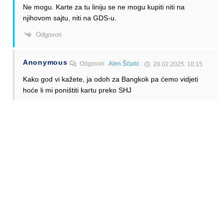
Ne mogu. Karte za tu liniju se ne mogu kupiti niti na
njihovom sajtu, niti na GDS-u.
Odgovori
Anonymous
Odgovori
Alen Šćuric
20.02.2025. 10:15
Kako god vi kažete, ja odoh za Bangkok pa ćemo vidjeti
hoće li mi poništiti kartu preko SHJ
Odgovori
Anonymous
Odgovori
Anonymous
20.02.2025. 15:12
Naravno da će poništiti ako ukidaju letove pobogu.
Odgovori
Anonymous
Odgovori
Anonymous
21.02.2025. 12:21
Ma rerutirat će preko DXB sa FZ/(EK)