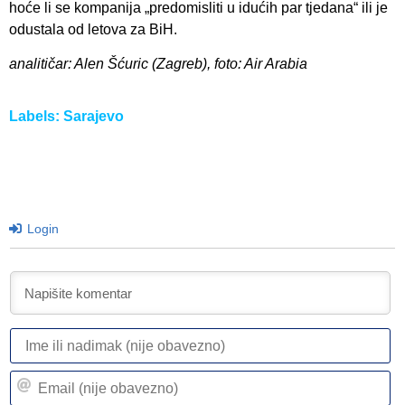
hoće li se kompanija „predomisliti u idućih par tjedana“ ili je
odustala od letova za BiH.
analitičar: Alen Šćuric (Zagreb), foto: Air Arabia
Labels:
Sarajevo
Login
I
ili
n
Em
(n
(n
ob