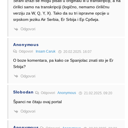
Strani izrazi se mogu pisati u originalu ili u transkripciji, a na
ćirilici samo na transkripciji (logično, nemamo ćiriličnu
verziju za W, Q, Y, X). Tako da su tri ispravne opcije u
srpskom jeziku Air Serbia, Er Srbija i Ер Србија.
Odgovori
Anonymous
Odgovori
Insam Caruk
20.02.2025. 16:07
O boze komentara, pa kako ce Spanjolac znati sto je Er
Srbija?
Odgovori
Slobodan
Odgovori
Anonymous
21.02.2025. 09:20
Španci ne čitaju ovaj portal
Odgovori
Anonymous