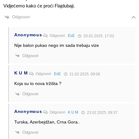
Vidjećemo kako će proći Flajdubaji.
Odgovori
Anonymous
Odgovori
EsE
20.02.2025. 17:02
Nije balon pukao nego im sada trebaju vize
Odgovori
K U M
Odgovori
EsE
21.02.2025. 09:06
Koja su to nova tržišta ?
Odgovori
Anonymous
Odgovori
K U M
23.02.2025. 09:37
Turska, Azerbejdžan, Crna Gora..
Odgovori