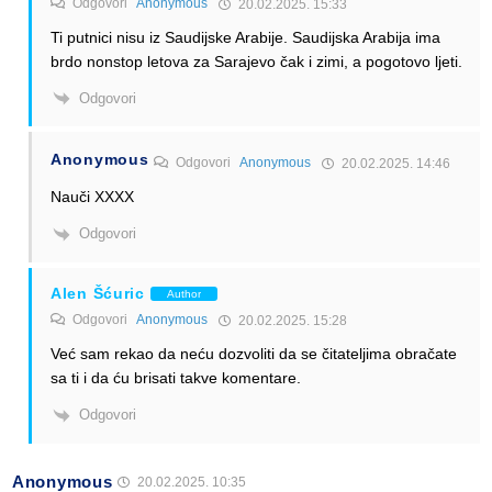
Odgovori
Anonymous
20.02.2025. 15:33
Ti putnici nisu iz Saudijske Arabije. Saudijska Arabija ima
brdo nonstop letova za Sarajevo čak i zimi, a pogotovo ljeti.
Odgovori
Anonymous
Odgovori
Anonymous
20.02.2025. 14:46
Nauči XXXX
Odgovori
Alen Šćuric
Author
Odgovori
Anonymous
20.02.2025. 15:28
Već sam rekao da neću dozvoliti da se čitateljima obračate
sa ti i da ću brisati takve komentare.
Odgovori
Anonymous
20.02.2025. 10:35