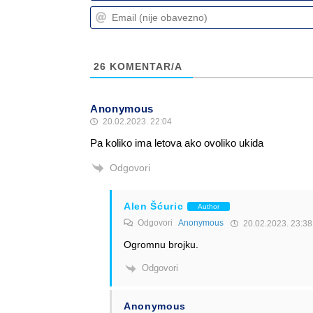
26
KOMENTAR/A
Anonymous
20.02.2023. 22:04
Pa koliko ima letova ako ovoliko ukida
Odgovori
Alen Šćuric
Author
Odgovori
Anonymous
20.02.2023. 23:38
Ogromnu brojku.
Odgovori
Anonymous