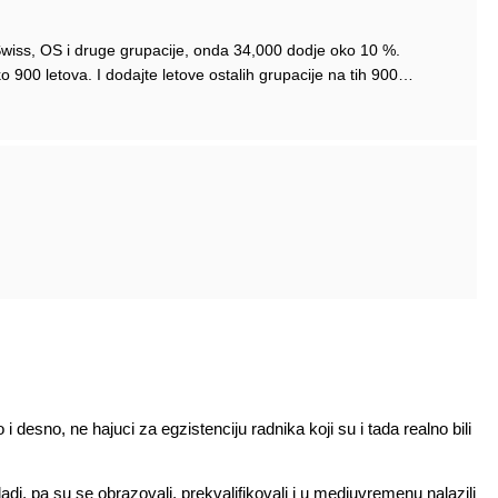
Swiss, OS i druge grupacije, onda 34,000 dodje oko 10 %.
900 letova. I dodajte letove ostalih grupacije na tih 900…
desno, ne hajuci za egzistenciju radnika koji su i tada realno bili
adi, pa su se obrazovali, prekvalifikovali i u medjuvremenu nalazili