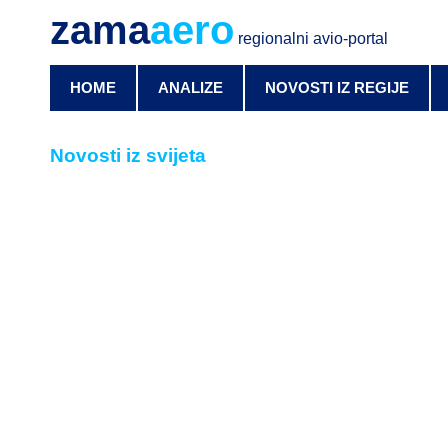
zama
aero
regionalni avio-portal
HOME
ANALIZE
NOVOSTI IZ REGIJE
Novosti iz svijeta