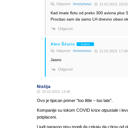
Odgovori
Anonymous
21.02.2023. 10:03
Kad imate flotu od preko 300 aviona plus 
Procitao sam da samo LH dnevno obavi oko 
Odgovori
Alen Šćuric
Author
Odgovori
Anonymous
21.02.2023. 17:38
Jasno
Odgovori
Nislija
20.02.2023. 13:46
Ovo je tipican primer “too little – too late”.
Kompanije su tokom COVID krize otpustale i levo i 
potplaceni.
Ljudi naravno nisu mogli da cekaju da crknu od gl