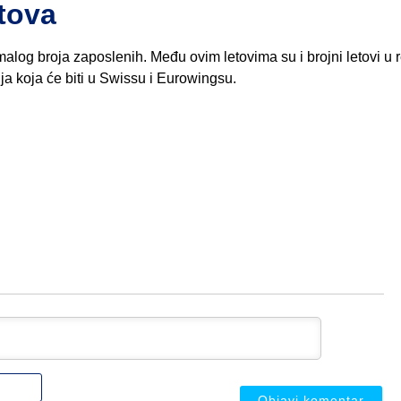
tova
malog broja zaposlenih. Među ovim letovima su i brojni letovi u r
ja koja će biti u Swissu i Eurowingsu.
Ime
ili