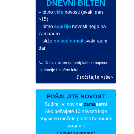
DNEVNI BILTEN
– bitno
više
novosti (svaki dan
>15)
– bitno
svježije
novosti nego na
zamaaero
– stiže
na vaš e-mail
svaki radni
dan
Na Dnevni bilten su pretplaćene najveće
institucije i zračne luke
Pročitajte više>
POŠALJITE NOVOST
Budite i vi novinar
zama
aero
!
Ako pošaljete 10 novosti koje
objavimo možete postati honorarni
suradnik
i pisati za novac!