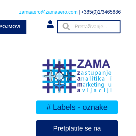
zamaaero@zamaaero.com
| +385(0)1/3465886
 POJMOVI
# Labels - oznake
Pretplatite se na