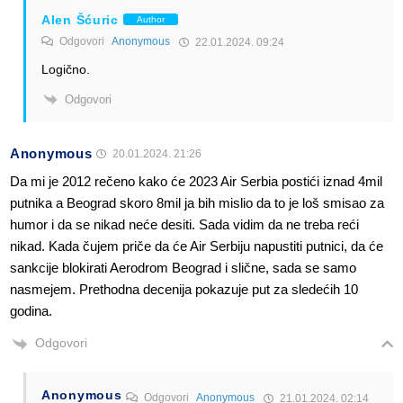
Alen Šćuric
Author
Odgovori
Anonymous
22.01.2024. 09:24
Logično.
Odgovori
Anonymous
20.01.2024. 21:26
Da mi je 2012 rečeno kako će 2023 Air Serbia postići iznad 4mil
putnika a Beograd skoro 8mil ja bih mislio da to je loš smisao za
humor i da se nikad neće desiti. Sada vidim da ne treba reći
nikad. Kada čujem priče da će Air Serbiju napustiti putnici, da će
sankcije blokirati Aerodrom Beograd i slične, sada se samo
nasmejem. Prethodna decenija pokazuje put za sledećih 10
godina.
Odgovori
Anonymous
Odgovori
Anonymous
21.01.2024. 02:14