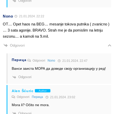
Odgovori
Nono
21.01.2024. 22:22
OT… Opet haos na BEG… mesanje tokova putnika ( zvanicno )
… 3 sata agonije. BRAVO. Strah me je da pomislim na letnju
sezonu… a kamoli na 9.mil.
Odgovori
Перица
Odgovori
Nono
21.01.2024. 22:47
Ванси заиста МОРА да доведе своју организацију у ред!
Odgovori
Alen Šćuric
Author
Odgovori
Перица
21.01.2024. 23:02
Mora li? Očito ne mora.
Odgovori