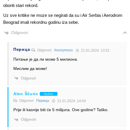
oboriti stari rekord.
Uz sve kritike ne moze se negirati da su i Air Serbia i Aerodrom
Beograd imali rekordnu godinu iza sebe.
Odgovori
Перица
Odgovori
Anonymous
21.01.2024. 13:51
Питање је да ли може 5 милиона.
Мислим да може!
Odgovori
Alen Šćuric
Author
Odgovori
Перица
21.01.2024. 14:04
Prije ili kasnije biti će 5 milijuna. Ove godine? Taško.
Odgovori