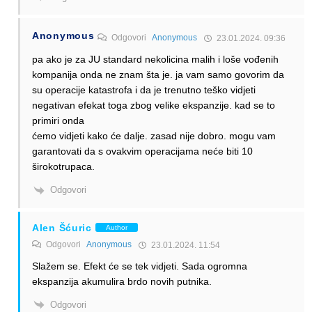
Anonymous
Odgovori
Anonymous
23.01.2024. 09:36
pa ako je za JU standard nekolicina malih i loše vođenih
kompanija onda ne znam šta je. ja vam samo govorim da
su operacije katastrofa i da je trenutno teško vidjeti
negativan efekat toga zbog velike ekspanzije. kad se to
primiri onda
ćemo vidjeti kako će dalje. zasad nije dobro. mogu vam
garantovati da s ovakvim operacijama neće biti 10
širokotrupaca.
Odgovori
Alen Šćuric
Author
Odgovori
Anonymous
23.01.2024. 11:54
Slažem se. Efekt će se tek vidjeti. Sada ogromna
ekspanzija akumulira brdo novih putnika.
Odgovori