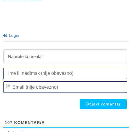
Login
I
ili
n
Em
(n
(n
ob
ob
107
KOMENTAR/A