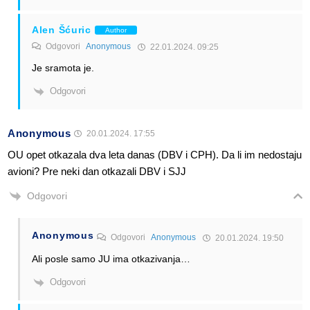
Alen Šćuric
Author
Odgovori
Anonymous
22.01.2024. 09:25
Je sramota je.
Odgovori
Anonymous
20.01.2024. 17:55
OU opet otkazala dva leta danas (DBV i CPH). Da li im nedostaju
avioni? Pre neki dan otkazali DBV i SJJ
Odgovori
Anonymous
Odgovori
Anonymous
20.01.2024. 19:50
Ali posle samo JU ima otkazivanja…
Odgovori