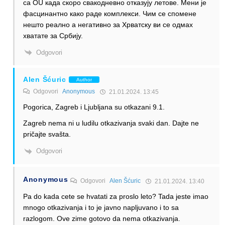
са OU када скоро свакодневно отказују летове. Мени је
фасцинантно како раде комплекси. Чим се спомене
нешто реално а негативно за Хрватску ви се одмах
хватате за Србију.
Odgovori
Alen Šćuric
Author
Odgovori
Anonymous
21.01.2024. 13:45
Pogorica, Zagreb i Ljubljana su otkazani 9.1.
Zagreb nema ni u ludilu otkazivanja svaki dan. Dajte ne
pričajte svašta.
Odgovori
Anonymous
Odgovori
Alen Šćuric
21.01.2024. 13:40
Pa do kada cete se hvatati za proslo leto? Tada jeste imao
mnogo otkazivanja i to je javno napljuvano i to sa
razlogom. Ove zime gotovo da nema otkazivanja.