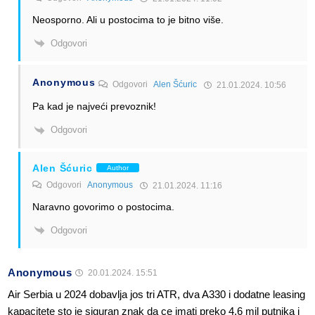
Neosporno. Ali u postocima to je bitno više.
Odgovori
Anonymous
Odgovori
Alen Šćuric
21.01.2024. 10:56
Pa kad je najveći prevoznik!
Odgovori
Alen Šćuric
Author
Odgovori
Anonymous
21.01.2024. 11:16
Naravno govorimo o postocima.
Odgovori
Anonymous
20.01.2024. 15:51
Air Serbia u 2024 dobavlja jos tri ATR, dva A330 i dodatne leasing
kapacitete sto je siguran znak da ce imati preko 4,6 mil putnika i