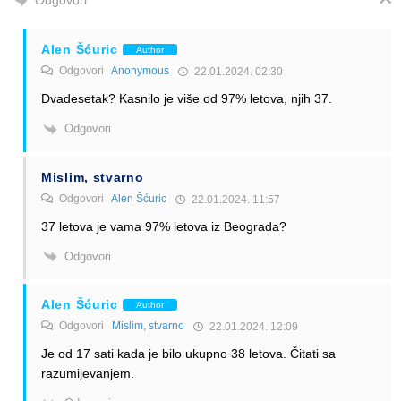
Odgovori
Alen Šćuric
Author
Odgovori
Anonymous
22.01.2024. 02:30
Dvadesetak? Kasnilo je više od 97% letova, njih 37.
Odgovori
Mislim, stvarno
Odgovori
Alen Šćuric
22.01.2024. 11:57
37 letova je vama 97% letova iz Beograda?
Odgovori
Alen Šćuric
Author
Odgovori
Mislim, stvarno
22.01.2024. 12:09
Je od 17 sati kada je bilo ukupno 38 letova. Čitati sa
razumijevanjem.