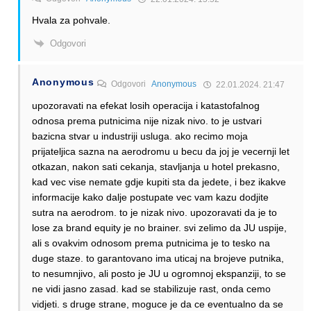
Hvala za pohvale.
Odgovori
Anonymous
Odgovori
Anonymous
22.01.2024. 21:47
upozoravati na efekat losih operacija i katastofalnog
odnosa prema putnicima nije nizak nivo. to je ustvari
bazicna stvar u industriji usluga. ako recimo moja
prijateljica sazna na aerodromu u becu da joj je vecernji let
otkazan, nakon sati cekanja, stavljanja u hotel prekasno,
kad vec vise nemate gdje kupiti sta da jedete, i bez ikakve
informacije kako dalje postupate vec vam kazu dodjite
sutra na aerodrom. to je nizak nivo. upozoravati da je to
lose za brand equity je no brainer. svi zelimo da JU uspije,
ali s ovakvim odnosom prema putnicima je to tesko na
duge staze. to garantovano ima uticaj na brojeve putnika,
to nesumnjivo, ali posto je JU u ogromnoj ekspanziji, to se
ne vidi jasno zasad. kad se stabilizuje rast, onda cemo
vidjeti. s druge strane, moguce je da ce eventualno da se