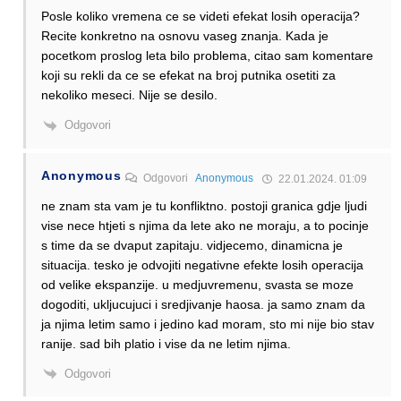
Posle koliko vremena ce se videti efekat losih operacija?
Recite konkretno na osnovu vaseg znanja. Kada je
pocetkom proslog leta bilo problema, citao sam komentare
koji su rekli da ce se efekat na broj putnika osetiti za
nekoliko meseci. Nije se desilo.
Odgovori
Anonymous
Odgovori
Anonymous
22.01.2024. 01:09
ne znam sta vam je tu konfliktno. postoji granica gdje ljudi
vise nece htjeti s njima da lete ako ne moraju, a to pocinje
s time da se dvaput zapitaju. vidjecemo, dinamicna je
situacija. tesko je odvojiti negativne efekte losih operacija
od velike ekspanzije. u medjuvremenu, svasta se moze
dogoditi, ukljucujuci i sredjivanje haosa. ja samo znam da
ja njima letim samo i jedino kad moram, sto mi nije bio stav
ranije. sad bih platio i vise da ne letim njima.
Odgovori