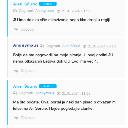
Alen Šćuric
Author
Odgovori
Anonymous
21.01.2024. 01:52
JU ima daleko više otkazivanja nego itko drugi u regiji.
Odgovori
Anonymous
Odgovori
Alen Šćuric
21.01.2024. 07:01
Bolje da ste osgovorili na moje pitanje. U ovoj godini JU
nema otkazanih Letova dok OU Evo ima vec 4.
Odgovori
Alen Šćuric
Author
Odgovori
Anonymous
21.01.2024. 11:11
Ma što pričate. Ovaj portal je neki dan pisao o otkazanim
letovima Air Serbie. Hajde pogledajte članke.
Odgovori