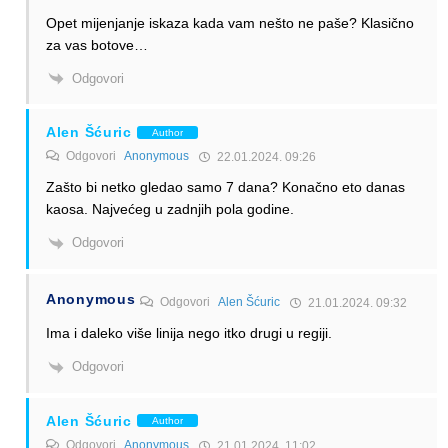
Opet mijenjanje iskaza kada vam nešto ne paše? Klasično
za vas botove…
Odgovori
Alen Šćuric
Author
Odgovori
Anonymous
22.01.2024. 09:26
Zašto bi netko gledao samo 7 dana? Konačno eto danas
kaosa. Najvećeg u zadnjih pola godine.
Odgovori
Anonymous
Odgovori
Alen Šćuric
21.01.2024. 09:32
Ima i daleko više linija nego itko drugi u regiji.
Odgovori
Alen Šćuric
Author
Odgovori
Anonymous
21.01.2024. 11:02