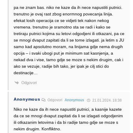
pa ne znam bas. niko ne kaze da ih nece napustiti putnici.
trenutno je ovaj rast zbog enormnog povecanja linija.
efekat losih operacija ce se vidjeti tek nakon nekog
vremena. trenutno je sramotno sta se radi i kako se
tretiraju putnici kojima su letovi odgodjeni ili otkazani, pa ce
se mnogi dvaput zapitati da li se tome izlagati. ja letim s JU
samo kad apsolutno moram, na linijama gdje nema drugih
opcija – i svaki ubogi put je minimum sat kasnjenja, a
nekad dva i vise, tamo gdje se moze s nekim drugim, cak i
ako se vezuje, radije bih tako, jer ipak je cilj stici do
destinacije…
Odgovori
Anonymous
Odgovori
Anonymous
21.01.2024. 18:38
Niko ne kaze da ih nece napustiti putnici, a kasnije kazete
da ce se mnogi dvaput zapitati da li se izlagati odgodjenim
ili otkazanim letovima i da bi radije tamo gdje se moze s
nekim drugim. Konfliktno.