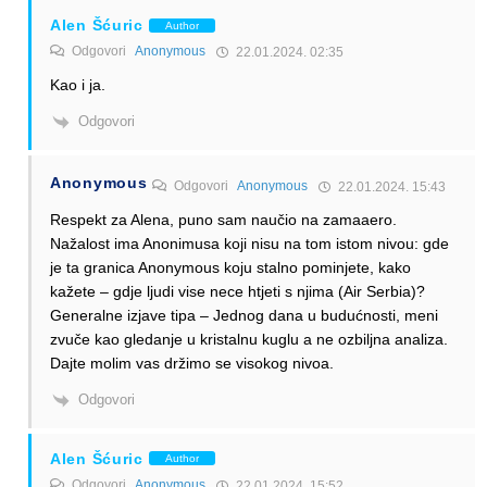
Alen Šćuric
Author
Odgovori
Anonymous
22.01.2024. 02:35
Kao i ja.
Odgovori
Anonymous
Odgovori
Anonymous
22.01.2024. 15:43
Respekt za Alena, puno sam naučio na zamaaero.
Nažalost ima Anonimusa koji nisu na tom istom nivou: gde
je ta granica Anonymous koju stalno pominjete, kako
kažete – gdje ljudi vise nece htjeti s njima (Air Serbia)?
Generalne izjave tipa – Jednog dana u budućnosti, meni
zvuče kao gledanje u kristalnu kuglu a ne ozbiljna analiza.
Dajte molim vas držimo se visokog nivoa.
Odgovori
Alen Šćuric
Author
Odgovori
Anonymous
22.01.2024. 15:52