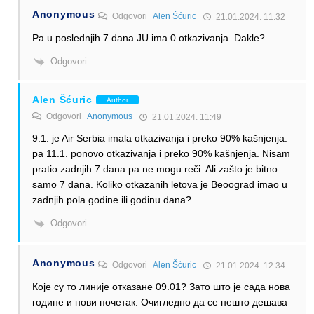
Anonymous
Odgovori
Alen Šćuric
21.01.2024. 11:32
Pa u poslednjih 7 dana JU ima 0 otkazivanja. Dakle?
Odgovori
Alen Šćuric
Author
Odgovori
Anonymous
21.01.2024. 11:49
9.1. je Air Serbia imala otkazivanja i preko 90% kašnjenja.
pa 11.1. ponovo otkazivanja i preko 90% kašnjenja. Nisam
pratio zadnjih 7 dana pa ne mogu reči. Ali zašto je bitno
samo 7 dana. Koliko otkazanih letova je Beoograd imao u
zadnjih pola godine ili godinu dana?
Odgovori
Anonymous
Odgovori
Alen Šćuric
21.01.2024. 12:34
Које су то линије отказане 09.01? Зато што је сада нова
године и нови почетак. Очигледно да се нешто дешава