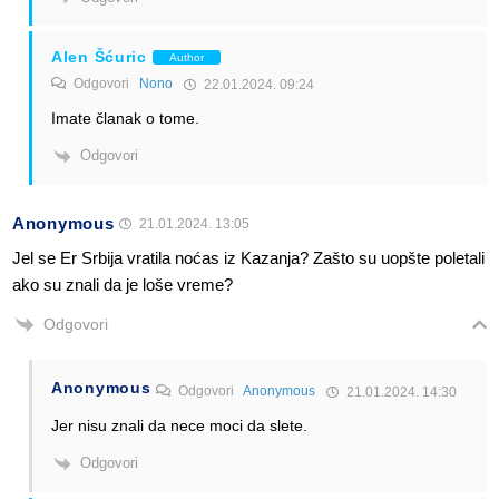
Alen Šćuric
Author
Odgovori
Nono
22.01.2024. 09:24
Imate članak o tome.
Odgovori
Anonymous
21.01.2024. 13:05
Jel se Er Srbija vratila noćas iz Kazanja? Zašto su uopšte poletali
ako su znali da je loše vreme?
Odgovori
Anonymous
Odgovori
Anonymous
21.01.2024. 14:30
Jer nisu znali da nece moci da slete.
Odgovori