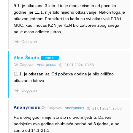
9.1. je otkazano 3 leta. I to je manje vise to od pocetka
godine, jer 11.1. nije bilo nijedno otkazivanje. Nakon toga je
otkazan jednom Frankfurt i to kada su svi otkazivali FRA i
MUC, kao i nocas KZN jer KZN bio zatvoren zbog snega,
pa je avion odleteo jutros.
Odgovori
Alen Šćuric
Author
Odgovori
Anonymous
21.01.2024. 13:58
11.1. je otkazan let. Od početka godine je bilo prilično
otkazanih letova.
Odgovori
Anonymous
Odgovori
Anonymous
21.01.2024. 20:03
Pa u ovoj godini nije isto što i u ovom tjednu. Da vas
podsjetim ova godina obuhvaća period od 3 tjedna, a ne
samo od 14.1-21.1