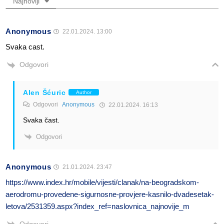
Najnoviji
Anonymous
22.01.2024. 13:00
Svaka cast.
Odgovori
Alen Šćuric
Author
Odgovori
Anonymous
22.01.2024. 16:13
Svaka čast.
Odgovori
Anonymous
21.01.2024. 23:47
https://www.index.hr/mobile/vijesti/clanak/na-beogradskom-
aerodromu-provedene-sigurnosne-provjere-kasnilo-dvadesetak-
letova/2531359.aspx?index_ref=naslovnica_najnovije_m