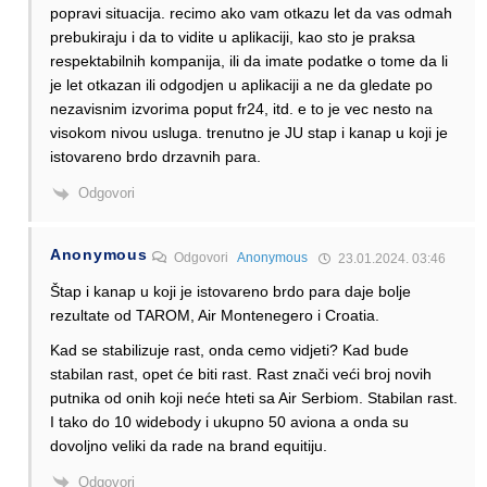
popravi situacija. recimo ako vam otkazu let da vas odmah
prebukiraju i da to vidite u aplikaciji, kao sto je praksa
respektabilnih kompanija, ili da imate podatke o tome da li
je let otkazan ili odgodjen u aplikaciji a ne da gledate po
nezavisnim izvorima poput fr24, itd. e to je vec nesto na
visokom nivou usluga. trenutno je JU stap i kanap u koji je
istovareno brdo drzavnih para.
Odgovori
Anonymous
Odgovori
Anonymous
23.01.2024. 03:46
Štap i kanap u koji je istovareno brdo para daje bolje
rezultate od TAROM, Air Montenegero i Croatia.
Kad se stabilizuje rast, onda cemo vidjeti? Kad bude
stabilan rast, opet će biti rast. Rast znači veći broj novih
putnika od onih koji neće hteti sa Air Serbiom. Stabilan rast.
I tako do 10 widebody i ukupno 50 aviona a onda su
dovoljno veliki da rade na brand equitiju.
Odgovori