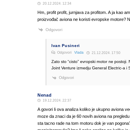
20.12.2024. 12:34
Hm, profit profit, jurnjava za profitom. A ja kao 
proizvođač aviona ne koristi evropske motore? Nis
Odgovori
Ivan Pusineri
Odgovori
Vlada
21.12.2024. 17:50
Zato sto “cisto” evropski motor ne postoji.
Joint Venture izmedju General Electric-a i 
Odgovori
Nenad
19.12.2024. 22:37
A govori li ova analiza koliko je ukupno aviona v
moze da znaci da je 60 novih aviona na pregledu a 
sta tacno rade na tom motoru dok je van pogona? 