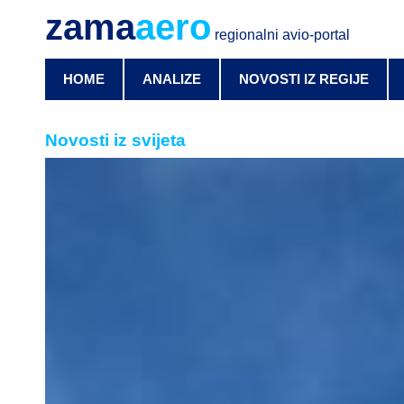
zama
aero
regionalni avio-portal
HOME
ANALIZE
NOVOSTI IZ REGIJE
Novosti iz svijeta