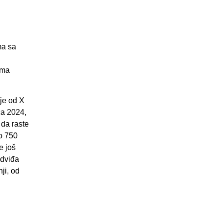
ma sa
ema
je od X
ca 2024,
 da raste
o 750
e još
edviđa
ji, od