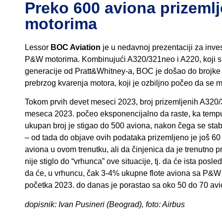
Preko 600 aviona prizem
motorima
Lessor
BOC Aviation
je u nedavnoj prezentaciji za inves
P&W motorima. Kombinujući A320/321neo i A220, koji su 
generacije od Pratt&Whitney-a, BOC je došao do brojke
prebrzog kvarenja motora, koji je ozbiljno počeo da se 
Tokom prvih devet meseci 2023, broj prizemljenih A320/
meseca 2023. počeo eksponencijalno da raste, ka temp
ukupan broj je stigao do 500 aviona, nakon čega se sta
– od tada do objave ovih podataka prizemljeno je još 
aviona u ovom trenutku, ali da činjenica da je trenutno p
nije stiglo do “vrhunca” ove situacije, tj. da će ista po
da će, u vrhuncu, čak 3-4% ukupne flote aviona sa P&W 
početka 2023. do danas je porastao sa oko 50 do 70 avi
dopisnik: Ivan Pusineri (Beograd), foto: Airbus