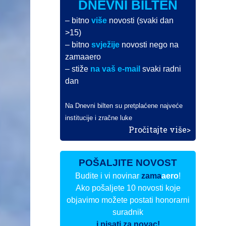
DNEVNI BILTEN
– bitno
više
novosti (svaki dan
>15)
– bitno
svježije
novosti nego na
zamaaero
– stiže
na vaš e-mail
svaki radni
dan
Na Dnevni bilten su pretplaćene najveće
institucije i zračne luke
Pročitajte više>
POŠALJITE NOVOST
Budite i vi novinar
zama
aero
!
Ako pošaljete 10 novosti koje
objavimo možete postati honorarni
suradnik
i pisati za novac!