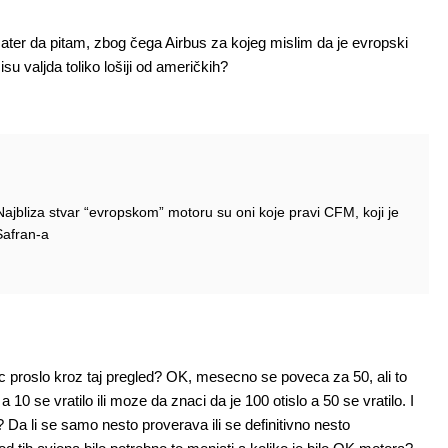
amater da pitam, zbog čega Airbus za kojeg mislim da je evropski
u valjda toliko lošiji od američkih?
 Najbliza stvar “evropskom” motoru su oni koje pravi CFM, koji je
Safran-a
ec proslo kroz taj pregled? OK, mesecno se poveca za 50, ali to
10 se vratilo ili moze da znaci da je 100 otislo a 50 se vratilo. I
Da li se samo nesto proverava ili se definitivno nesto