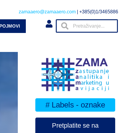
zamaaero@zamaaero.com
| +385(0)1/3465886
 POJMOVI
# Labels - oznake
Pretplatite se na