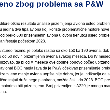
ljeno zbog problema sa P&W
titore otkrio rezultate analize prizemljenja aviona usled proble
jedina dva tipa aviona koji koriste problematične motore nove
 od preko 600 prizemljenih aviona u ovom trenutku usled probl
manifestuje početkom 2023.
321neo recimo, je polako rastao sa oko 150 ka 190 aviona, dok 
u od 50 novih prizemljenih aviona svakog meseca. Do IV mese
bilizovao, da bi od X meseca ove godine ponovo počeo ubrzano
60 aviona! BOC naglašava da je P&W očekivao prizemljenje prek
rizemljeno manje aviona uopšte nije dobra, jer je indikacija da s
sledično trajati duže nego planirano, možda čak i do 2028. BOC pr
motorima biti prizemljeno. Broj prizemljenih A220 je mnogo man
ona.