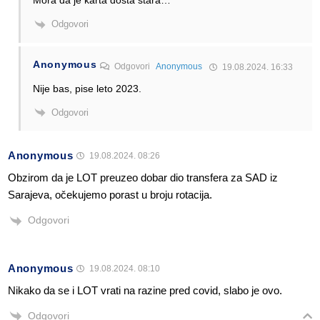
Mora da je karta dosta stara…
Odgovori
Anonymous
Odgovori
Anonymous
19.08.2024. 16:33
Nije bas, pise leto 2023.
Odgovori
Anonymous
19.08.2024. 08:26
Obzirom da je LOT preuzeo dobar dio transfera za SAD iz
Sarajeva, očekujemo porast u broju rotacija.
Odgovori
Anonymous
19.08.2024. 08:10
Nikako da se i LOT vrati na razine pred covid, slabo je ovo.
Odgovori