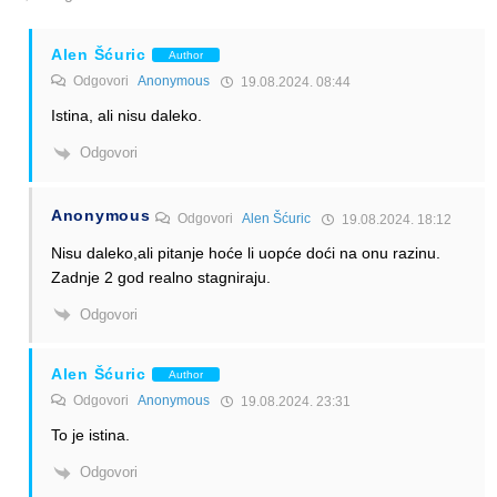
Alen Šćuric
Author
Odgovori
Anonymous
19.08.2024. 08:44
Istina, ali nisu daleko.
Odgovori
Anonymous
Odgovori
Alen Šćuric
19.08.2024. 18:12
Nisu daleko,ali pitanje hoće li uopće doći na onu razinu.
Zadnje 2 god realno stagniraju.
Odgovori
Alen Šćuric
Author
Odgovori
Anonymous
19.08.2024. 23:31
To je istina.
Odgovori