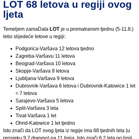
LOT 68 letova u regiji ovog
ljeta
Temeljem zamaData
LOT
je u promatranom tjednu (5-11.8.)
letio slijedeće letove u regiji:
Podgorica-Varšava 12 letova tjedno
Zagreba-Varšavu 11 letova
Beograd-Varšava 10 letova
Skopje-Varšava 9 letova
Ljubljana-Varšava 9 letova
Dubrovnik-Varšava 6 letova i Dubrovnik-Katowice 1 let
= 7 letova
Sarajevo-Varšava 5 letova
Split-Varšava 3 leta
Tivat-Varšava 1 let
Ohrid-Katowice 1 let tjedno
Isto znači da LOT ovog ljeta iz regije ima 68 tjednih leta (u
prosjeku 9,7 dnevno) na 11 linija. Isto znači 6,2 leta po liniji