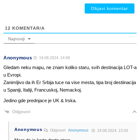
12
KOMENTAR/A
Najnoviji
Anonymous
19.08.2024. 14:08
Gledam neku mapu, ne znam koliko staru, svih destinacija LOT-a
u Evropi.
Zanimljivo da ih Er Srbija tuce na vise mesta, tipa broj destiinacija
u Spaniji, Italiji, Francuskoj, Nemackoj.
Jedino gde prednjace je UK & Irska.
Odgovori
Anonymous
Odgovori
Anonymous
19.08.2024. 15:00