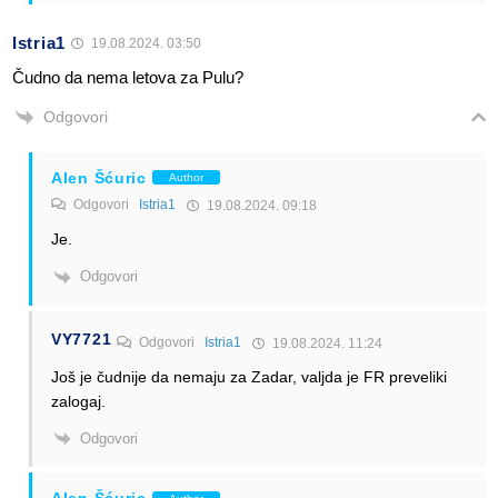
Istria1
19.08.2024. 03:50
Čudno da nema letova za Pulu?
Odgovori
Alen Šćuric
Author
Odgovori
Istria1
19.08.2024. 09:18
Je.
Odgovori
VY7721
Odgovori
Istria1
19.08.2024. 11:24
Još je čudnije da nemaju za Zadar, valjda je FR preveliki
zalogaj.
Odgovori