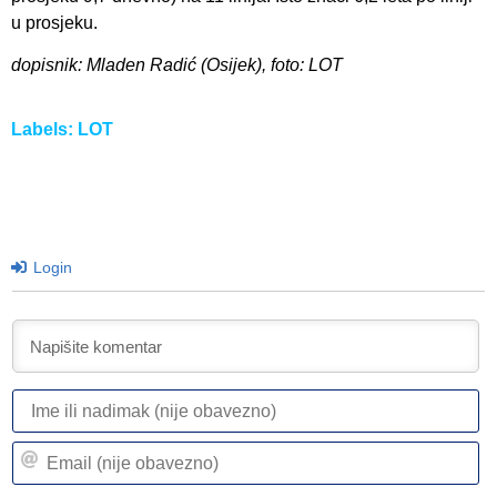
u prosjeku.
dopisnik: Mladen Radić (Osijek), foto: LOT
Labels:
LOT
Login
I
ili
n
Em
(n
(n
ob
ob