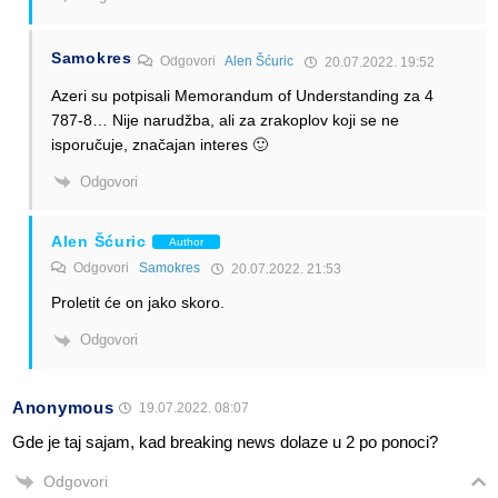
Samokres
Odgovori
Alen Šćuric
20.07.2022. 19:52
Azeri su potpisali Memorandum of Understanding za 4
787-8… Nije narudžba, ali za zrakoplov koji se ne
isporučuje, značajan interes 🙂
Odgovori
Alen Šćuric
Author
Odgovori
Samokres
20.07.2022. 21:53
Proletit će on jako skoro.
Odgovori
Anonymous
19.07.2022. 08:07
Gde je taj sajam, kad breaking news dolaze u 2 po ponoci?
Odgovori