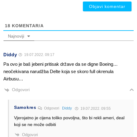
18
KOMENTAR/A
Najnoviji
Diddy
19.07.2022. 09:17
Pa ovo je baš jebeni pritisak države da se digne Boeing…
neočekivana narudžba Delte koja se skoro full okrenula
Airbusu…
Odgovori
Samokres
Odgovori
Diddy
19.07.2022. 09:55
Vjerojatno je cijena toliko povoljna, što bi rekli ameri, deal
koji se ne može odbiti
Odgovori