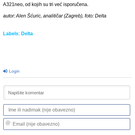
A321neo, od kojih su tri već isporučena.
autor: Alen Šćuric, analitičar (Zagreb), foto: Delta
Labels:
Delta
Login
I
ili
n
Em
(n
(n
ob
ob