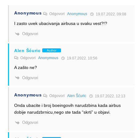
Anonymous
Odgovori
Anonymous
19.07.2022. 09:08
I zasto uvek ubacivanja airbusa u svaku vest?!?
Odgovori
Alen Šćuric
Author
Odgovori
Anonymous
19.07.2022. 10:56
A zašto ne?
Odgovori
Anonymous
Odgovori
Alen Šćuric
19.07.2022. 12:13
Onda ubacite i broj boeingovih narudzbina kada airbus
dobije narudzbrnicu,nego ste tada “skrti” u objavi.
Odgovori