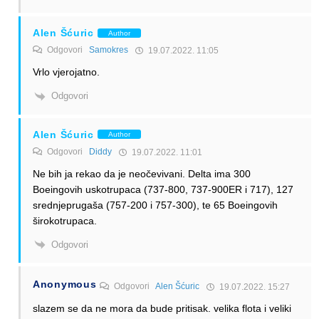
Alen Šćuric
Author
Odgovori
Samokres
19.07.2022. 11:05
Vrlo vjerojatno.
Odgovori
Alen Šćuric
Author
Odgovori
Diddy
19.07.2022. 11:01
Ne bih ja rekao da je neočevivani. Delta ima 300
Boeingovih uskotrupaca (737-800, 737-900ER i 717), 127
srednjeprugaša (757-200 i 757-300), te 65 Boeingovih
širokotrupaca.
Odgovori
Anonymous
Odgovori
Alen Šćuric
19.07.2022. 15:27
slazem se da ne mora da bude pritisak. velika flota i veliki