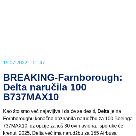
19.07.2022
01:47
BREAKING-Farnborough:
Delta naručila 100
B737MAX10
Kao što smo već najavljivali da će se desiti,
Delta
je na
Fornboroughu konačno obznanila narudžbu za 100 Boeinga
737MAX10, uz opcije za još 30 ovih aviona. Isporuke će
krenuti 2025. Delta već ima narudžbu za 155 Airbusa