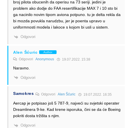
broj pilota obucenih da operisu na 73 seriji. jedini je
problem ako dodje do FAA resertifikacije MAX 7 i 10 sto bi
ga nacinilo novim tipom aviona potpuno. tu je delta rekla da
bi mozda povukla narudzbu, jer je poenta upravo u
uniformnosti modela i lakoce s kojom bi usli u sistem.
Odgovori
Alen Šćuric
Author
Odgovori
Anonymous
19.07.2022. 15:38
Naravno.
Odgovori
Samokres
Odgovori
Alen Šćuric
19.07.2022. 16:35
Aercap je potpisao još 5 787-9, najveći su svjetski operater
Dreamlinera 9-ke. Kad krene isporuka, čini se da će Boeing
pokriti dosta tržišta s njim.
Odgovori