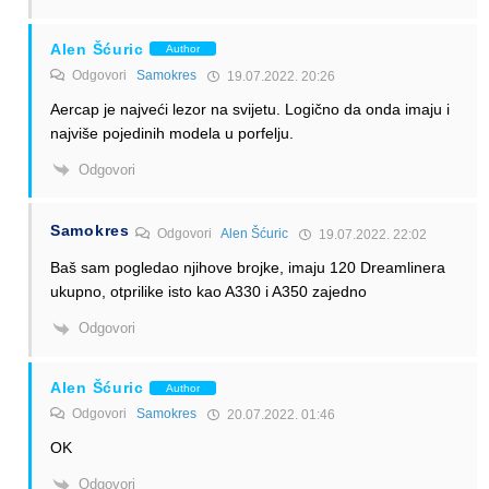
Alen Šćuric
Author
Odgovori
Samokres
19.07.2022. 20:26
Aercap je najveći lezor na svijetu. Logično da onda imaju i
najviše pojedinih modela u porfelju.
Odgovori
Samokres
Odgovori
Alen Šćuric
19.07.2022. 22:02
Baš sam pogledao njihove brojke, imaju 120 Dreamlinera
ukupno, otprilike isto kao A330 i A350 zajedno
Odgovori
Alen Šćuric
Author
Odgovori
Samokres
20.07.2022. 01:46
OK
Odgovori