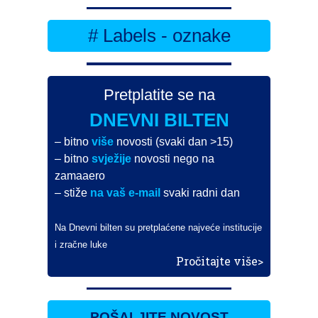
# Labels - oznake
Pretplatite se na
DNEVNI BILTEN
– bitno
više
novosti (svaki dan >15)
– bitno
svježije
novosti nego na
zamaaero
– stiže
na vaš e-mail
svaki radni dan
Na Dnevni bilten su pretplaćene najveće institucije
i zračne luke
Pročitajte više>
POŠALJITE NOVOST