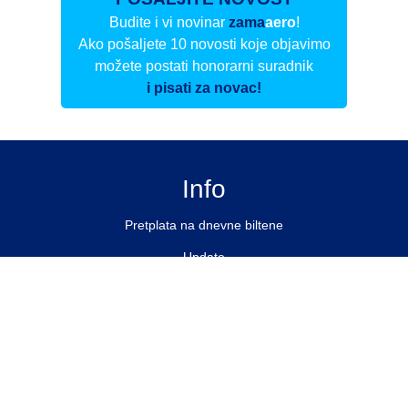
Budite i vi novinar
zama
aero
!
Ako pošaljete 10 novosti koje objavimo
možete postati honorarni suradnik
i pisati za novac!
Info
Pretplata na dnevne biltene
Update
O nama
Kontakt
Impressum
Privacy Policy