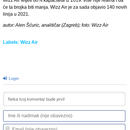
Wizz Air letjeti 80% kapaciteta iz 2019. više nije realna i da
će ta brojka biti manja. Wizz Air je za sada objavio 140 novih
linija u 2021.
autor: Alen Šćuric, analitičar (Zagreb); foto: Wizz Air
Labels:
Wizz Air
Login
I
ili
n
Em
(n