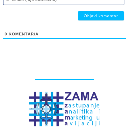
(n
ob
ob
0
KOMENTAR/A