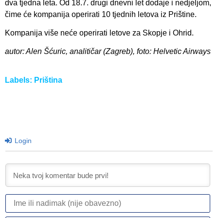
dva tjedna leta. Od 18.7. drugi dnevni let dodaje i nedjeljom,
čime će kompanija operirati 10 tjednih letova iz Prištine.
Kompanija više neće operirati letove za Skopje i Ohrid.
autor: Alen Šćuric, analitičar (Zagreb), foto: Helvetic Airways
Labels:
Priština
Login
I
ili
n