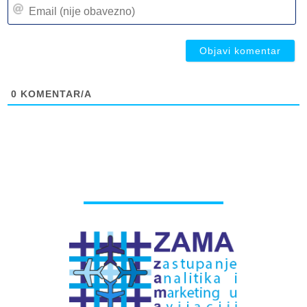
Em
(n
(n
ob
ob
0
KOMENTAR/A