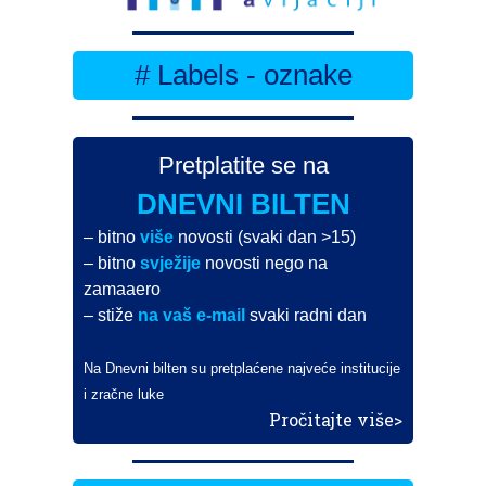
# Labels - oznake
Pretplatite se na
DNEVNI BILTEN
– bitno
više
novosti (svaki dan >15)
– bitno
svježije
novosti nego na
zamaaero
– stiže
na vaš e-mail
svaki radni dan
Na Dnevni bilten su pretplaćene najveće institucije
i zračne luke
Pročitajte više>