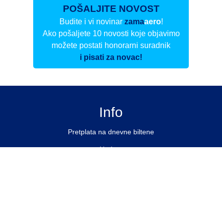
POŠALJITE NOVOST
Budite i vi novinar
zama
aero
!
Ako pošaljete 10 novosti koje objavimo
možete postati honorarni suradnik
i pisati za novac!
Info
Pretplata na dnevne biltene
Update
O nama
Kontakt
Impressum
Privacy Policy