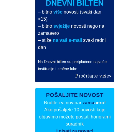
DNEVNI BILTEN
– bitno
više
novosti (svaki dan
>15)
– bitno
svježije
novosti nego na
zamaaero
– stiže
na vaš e-mail
svaki radni
dan
Na Dnevni bilten su pretplaćene najveće
institucije i zračne luke
Pročitajte više>
POŠALJITE NOVOST
Budite i vi novinar
zama
aero
!
Ako pošaljete 10 novosti koje
objavimo možete postati honorarni
suradnik
i pisati za novac!