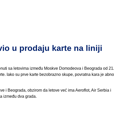
 u prodaju karte na liniji
enuti sa letovima između Moskve Domodeova i Beograda od 21.
rte. Iako su prve karte bezobrazno skupe, povratna kara je abn
ve i Beograda, obzirom da letove već ima Aeroflot, Air Serbia i
va između dva grada.