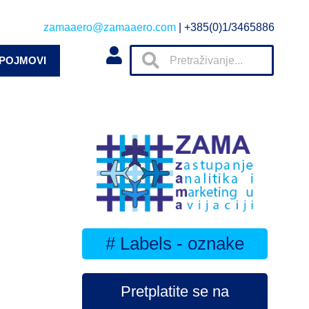
zamaaero@zamaaero.com
| +385(0)1/3465886
 POJMOVI
# Labels - oznake
Pretplatite se na