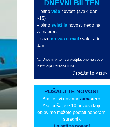
DNEVNI BILTEN
– bitno
više
novosti (svaki dan
>15)
– bitno
svježije
novosti nego na
zamaaero
– stiže
na vaš e-mail
svaki radni
dan
Na Dnevni bilten su pretplaćene najveće
institucije i zračne luke
Pročitajte više>
POŠALJITE NOVOST
Budite i vi novinar
zama
aero
!
Ako pošaljete 10 novosti koje
objavimo možete postati honorarni
suradnik
i pisati za novac!