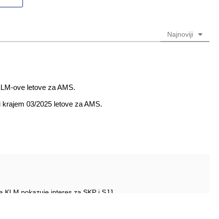
(nije
(nije
obavezno)
obavezno)
Najnoviji
li KLM-ove letove za AMS.
iti krajem 03/2025 letove za AMS.
 da KLM pokazuje interes za SKP i SJJ.