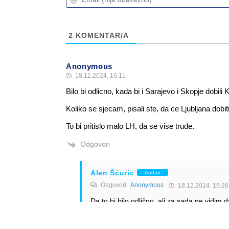
2
KOMENTAR/A
Anonymous
18.12.2024. 16:11
Bilo bi odlicno, kada bi i Sarajevo i Skopje dobi
Koliko se sjecam, pisali ste, da ce Ljubljana dob
To bi pritislo malo LH, da se vise trude.
Odgovori
Alen Šćuric
Author
Odgovori
Anonymous
18.12.2024. 16:26
Da to bi bilo odlično, ali za sada ne vidim
Odgovori