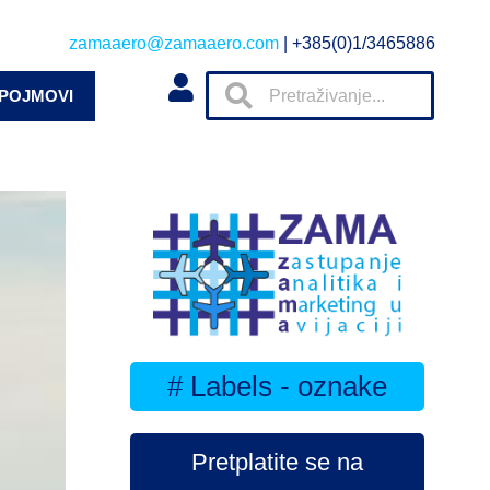
zamaaero@zamaaero.com
| +385(0)1/3465886
 POJMOVI
# Labels - oznake
Pretplatite se na