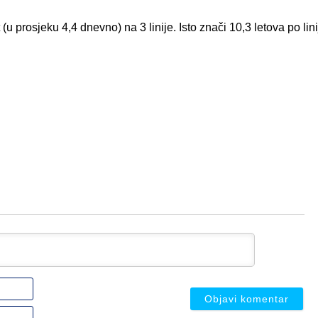
(u prosjeku 4,4 dnevno) na 3 linije. Isto znači 10,3 letova po lini
Ime
ili
nadimak
Email