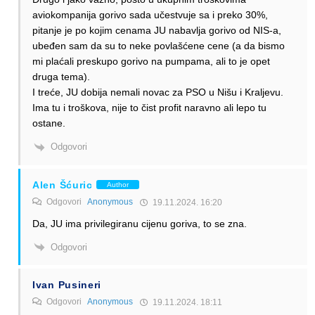
aviokompanija gorivo sada učestvuje sa i preko 30%,
pitanje je po kojim cenama JU nabavlja gorivo od NIS-a,
ubeđen sam da su to neke povlašćene cene (a da bismo
mi plaćali preskupo gorivo na pumpama, ali to je opet
druga tema).
I treće, JU dobija nemali novac za PSO u Nišu i Kraljevu.
Ima tu i troškova, nije to čist profit naravno ali lepo tu
ostane.
Odgovori
Alen Šćuric
Author
Odgovori
Anonymous
19.11.2024. 16:20
Da, JU ima privilegiranu cijenu goriva, to se zna.
Odgovori
Ivan Pusineri
Odgovori
Anonymous
19.11.2024. 18:11