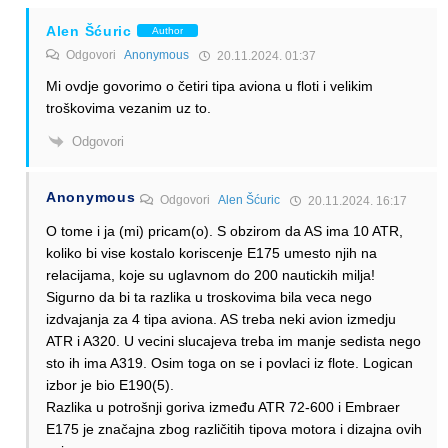
Alen Šćuric
Author
Odgovori
Anonymous
20.11.2024. 01:37
Mi ovdje govorimo o četiri tipa aviona u floti i velikim
troškovima vezanim uz to.
Odgovori
Anonymous
Odgovori
Alen Šćuric
20.11.2024. 16:17
O tome i ja (mi) pricam(o). S obzirom da AS ima 10 ATR,
koliko bi vise kostalo koriscenje E175 umesto njih na
relacijama, koje su uglavnom do 200 nautickih milja!
Sigurno da bi ta razlika u troskovima bila veca nego
izdvajanja za 4 tipa aviona. AS treba neki avion izmedju
ATR i A320. U vecini slucajeva treba im manje sedista nego
sto ih ima A319. Osim toga on se i povlaci iz flote. Logican
izbor je bio E190(5).
Razlika u potrošnji goriva između ATR 72-600 i Embraer
E175 je značajna zbog različitih tipova motora i dizajna ovih