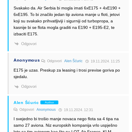
Svakako da. Air Serbia bi mogla imati 6xE175 + 4xE190 +
6xE195. To bi značilo jedan tip aviona manje u floti, jetovi
koji su svakako prihvatljiviji i sigurniji od turbopropa, a
kasnije bi se flota mogla graditi na E190 + E195-E2, te
izbaciti E175.
Odgovori
Anonymous
Odgovori
Alen Šćuric
19.11.2024. 11:25
E175 je uzas. Preskup za leasing i trosi previse goriva po
sjedalu.
Odgovori
Alen Šćuric
Author
Odgovori
Anonymous
19.11.2024. 12:31
I svejedno bi trošio manje novaca nego flota sa 4 tipa na
samo 27 aviona. Niz europskih kompanija vrlo uspješno
lete sa tim avionom kao što su LOT, Air France, KLM…