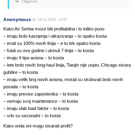
Odgovori
Anonymous
19.11.2024. 13:07
Kako Air Serbia moze biti profitabilna i to toliko puno
– imaju brdo kasnjenja i otkazivanja – to opako kosta
– imali su 100% novih linija – e to tek opako kosta
– fulali su ove godine i ukinuli 7 linija – to kosta
– imaju 4 tipa aviona – to kosta
– lete brdo novih long-haul linija, Tianjin nije uspio, Chicago stvara
gubitke – to kosta
– imaju velik broj novih aviona, morali su skolovati brdo novih
posada – to kosta
– imaju previse zaposlenika – to kosta
– nemaju svoj maintenance – to kosta
– imaju slab load faktor – to kosta
– vrlo su sezonalni – to kosta
Kako onda oni mogu stvarati profit?