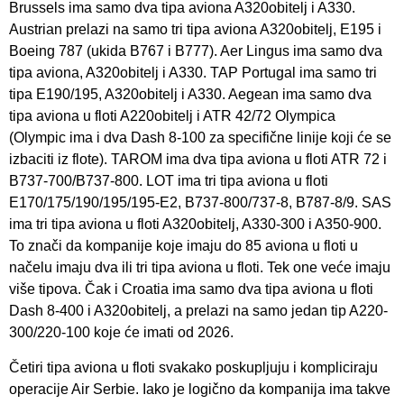
Brussels ima samo dva tipa aviona A320obitelj i A330.
Austrian prelazi na samo tri tipa aviona A320obitelj, E195 i
Boeing 787 (ukida B767 i B777). Aer Lingus ima samo dva
tipa aviona, A320obitelj i A330. TAP Portugal ima samo tri
tipa E190/195, A320obitelj i A330. Aegean ima samo dva
tipa aviona u floti A220obitelj i ATR 42/72 Olympica
(Olympic ima i dva Dash 8-100 za specifične linije koji će se
izbaciti iz flote). TAROM ima dva tipa aviona u floti ATR 72 i
B737-700/B737-800. LOT ima tri tipa aviona u floti
E170/175/190/195/195-E2, B737-800/737-8, B787-8/9. SAS
ima tri tipa aviona u floti A320obitelj, A330-300 i A350-900.
To znači da kompanije koje imaju do 85 aviona u floti u
načelu imaju dva ili tri tipa aviona u floti. Tek one veće imaju
više tipova. Čak i Croatia ima samo dva tipa aviona u floti
Dash 8-400 i A320obitelj, a prelazi na samo jedan tip A220-
300/220-100 koje će imati od 2026.
Četiri tipa aviona u floti svakako poskupljuju i kompliciraju
operacije Air Serbie. Iako je logično da kompanija ima takve