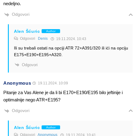
nedeljno.
Odgovori
Alen Šćuric
Author
Odgovori
Denis
19.11.2024. 10:43
Ili su trebali ostati na opciji ATR 72+A391/320 ili ići na opciju
E175+E190+E195+A320.
Odgovori
Anonymous
19.11.2024. 10:09
Pitanje za Vas Alene je da li bi E170+E190/E195 bilo jeftinije i
optimalnije nego ATR+E195?
Odgovori
Alen Šćuric
Author
Odgovori
Anonymous
19.11.2024. 10:41