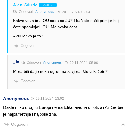
Alen Šćuric
Author
Odgovori
Anonymous
20.11.2024. 02:04
Kakve veza ima OU sada sa JU? I baš ste našli primjer koji
ćete spominjati. OU. Ma svaka čast.
A200? Što je to?
Odgovori
_ix
Odgovori
Anonymous
20.11.2024. 08:06
Mora biti da je neka ogromna zavjera, što vi kažete?
Odgovori
Anonymous
19.11.2024. 13:02
Dakle nitko drugi u Europi nema toliko aviona u floti, ali Air Serbia
je najpametnija i najbolje zna.
Odgovori