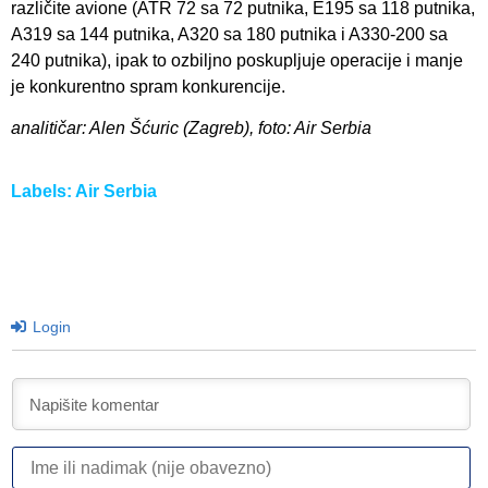
različite avione (ATR 72 sa 72 putnika, E195 sa 118 putnika,
A319 sa 144 putnika, A320 sa 180 putnika i A330-200 sa
240 putnika), ipak to ozbiljno poskupljuje operacije i manje
je konkurentno spram konkurencije.
analitičar: Alen Šćuric (Zagreb), foto: Air Serbia
Labels:
Air Serbia
Login
I
ili