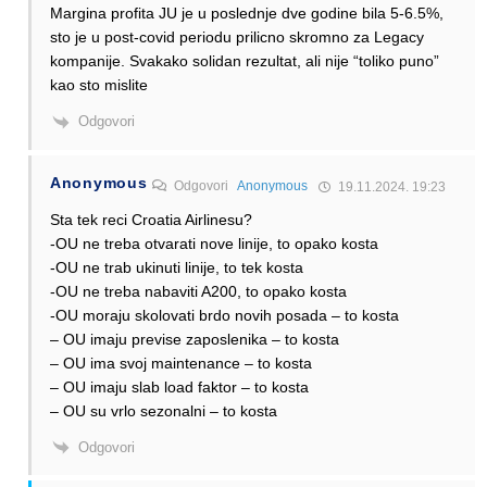
Margina profita JU je u poslednje dve godine bila 5-6.5%,
sto je u post-covid periodu prilicno skromno za Legacy
kompanije. Svakako solidan rezultat, ali nije “toliko puno”
kao sto mislite
Odgovori
Anonymous
Odgovori
Anonymous
19.11.2024. 19:23
Sta tek reci Croatia Airlinesu?
-OU ne treba otvarati nove linije, to opako kosta
-OU ne trab ukinuti linije, to tek kosta
-OU ne treba nabaviti A200, to opako kosta
-OU moraju skolovati brdo novih posada – to kosta
– OU imaju previse zaposlenika – to kosta
– OU ima svoj maintenance – to kosta
– OU imaju slab load faktor – to kosta
– OU su vrlo sezonalni – to kosta
Odgovori