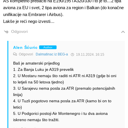
AS kompletno prebaciti na E190/195 i A320/330 i to je to…2 tipa
aviona za EU i svet, 2 tipa aviona za region i Balkan (do konačne
unifikacije na Embrarer i Airbus).
Lakše je reći nego izvesti…
Odgovori
Alen Šćuric
Author
Odgovori
Dalmatinac iz BEG-a
19.11.2024. 16:15
Baš je amaterski prijedlog
1. Za Banja Luku je A319 prevelik
2. U Mostaru nemaju što raditi ni ATR ni A319 (gdje bi oni
to letjeli na 50 letova tjedno)
3. U Sarajevu nema posla za ATR (premalo potencijalnih
linija)
4. U Tuzli pogotovo nema posla za ATR (kamo bi on to
letio)
5. U Podgorici postoji Air Montenegro i tu dva aviona
iskreno nemaju što tražiti.