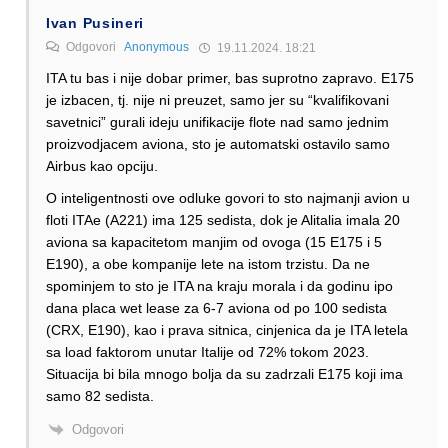
Ivan Pusineri
Odgovori
Anonymous
19.11.2024. 18:21
ITA tu bas i nije dobar primer, bas suprotno zapravo. E175
je izbacen, tj. nije ni preuzet, samo jer su “kvalifikovani
savetnici” gurali ideju unifikacije flote nad samo jednim
proizvodjacem aviona, sto je automatski ostavilo samo
Airbus kao opciju.
O inteligentnosti ove odluke govori to sto najmanji avion u
floti ITAe (A221) ima 125 sedista, dok je Alitalia imala 20
aviona sa kapacitetom manjim od ovoga (15 E175 i 5
E190), a obe kompanije lete na istom trzistu. Da ne
spominjem to sto je ITA na kraju morala i da godinu ipo
dana placa wet lease za 6-7 aviona od po 100 sedista
(CRX, E190), kao i prava sitnica, cinjenica da je ITA letela
sa load faktorom unutar Italije od 72% tokom 2023.
Situacija bi bila mnogo bolja da su zadrzali E175 koji ima
samo 82 sedista.
Odgovori