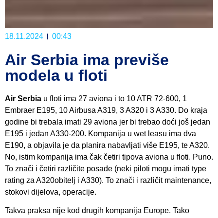
18.11.2024
00:43
Air Serbia ima previše
modela u floti
Air Serbia
u floti ima 27 aviona i to 10 ATR 72-600, 1
Embraer E195, 10 Airbusa A319, 3 A320 i 3 A330. Do kraja
godine bi trebala imati 29 aviona jer bi trebao doći još jedan
E195 i jedan A330-200. Kompanija u wet leasu ima dva
E190, a objavila je da planira nabavljati više E195, te A320.
No, istim kompanija ima čak četiri tipova aviona u floti. Puno.
To znači i četiri različite posade (neki piloti mogu imati type
rating za A320obitelj i A330). To znači i različit maintenance,
stokovi dijelova, operacije.
Takva praksa nije kod drugih kompanija Europe. Tako