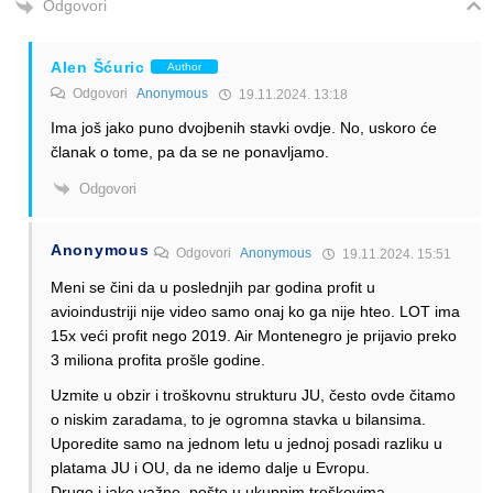
Odgovori
Alen Šćuric
Author
Odgovori
Anonymous
19.11.2024. 13:18
Ima još jako puno dvojbenih stavki ovdje. No, uskoro će
članak o tome, pa da se ne ponavljamo.
Odgovori
Anonymous
Odgovori
Anonymous
19.11.2024. 15:51
Meni se čini da u poslednjih par godina profit u
avioindustriji nije video samo onaj ko ga nije hteo. LOT ima
15x veći profit nego 2019. Air Montenegro je prijavio preko
3 miliona profita prošle godine.
Uzmite u obzir i troškovnu strukturu JU, često ovde čitamo
o niskim zaradama, to je ogromna stavka u bilansima.
Uporedite samo na jednom letu u jednoj posadi razliku u
platama JU i OU, da ne idemo dalje u Evropu.
Drugo i jako važno, pošto u ukupnim troškovima