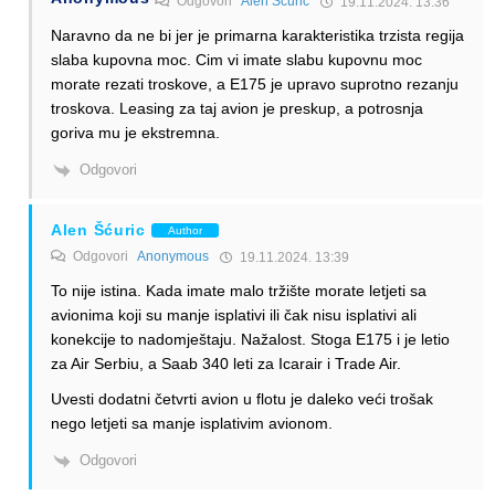
Odgovori
Alen Šćuric
19.11.2024. 13:36
Naravno da ne bi jer je primarna karakteristika trzista regija
slaba kupovna moc. Cim vi imate slabu kupovnu moc
morate rezati troskove, a E175 je upravo suprotno rezanju
troskova. Leasing za taj avion je preskup, a potrosnja
goriva mu je ekstremna.
Odgovori
Alen Šćuric
Author
Odgovori
Anonymous
19.11.2024. 13:39
To nije istina. Kada imate malo tržište morate letjeti sa
avionima koji su manje isplativi ili čak nisu isplativi ali
konekcije to nadomještaju. Nažalost. Stoga E175 i je letio
za Air Serbiu, a Saab 340 leti za Icarair i Trade Air.
Uvesti dodatni četvrti avion u flotu je daleko veći trošak
nego letjeti sa manje isplativim avionom.
Odgovori