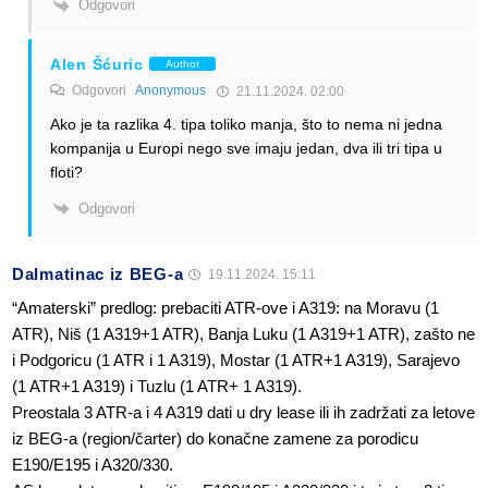
Odgovori
Alen Šćuric
Author
Odgovori
Anonymous
21.11.2024. 02:00
Ako je ta razlika 4. tipa toliko manja, što to nema ni jedna
kompanija u Europi nego sve imaju jedan, dva ili tri tipa u
floti?
Odgovori
Dalmatinac iz BEG-a
19.11.2024. 15:11
“Amaterski” predlog: prebaciti ATR-ove i A319: na Moravu (1
ATR), Niš (1 A319+1 ATR), Banja Luku (1 A319+1 ATR), zašto ne
i Podgoricu (1 ATR i 1 A319), Mostar (1 ATR+1 A319), Sarajevo
(1 ATR+1 A319) i Tuzlu (1 ATR+ 1 A319).
Preostala 3 ATR-a i 4 A319 dati u dry lease ili ih zadržati za letove
iz BEG-a (region/čarter) do konačne zamene za porodicu
E190/E195 i A320/330.