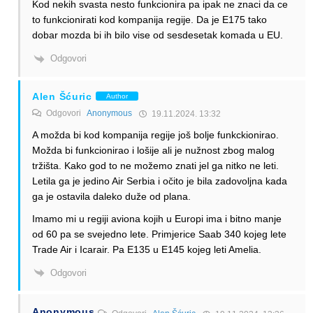
Kod nekih svasta nesto funkcionira pa ipak ne znaci da ce
to funkcionirati kod kompanija regije. Da je E175 tako
dobar mozda bi ih bilo vise od sesdesetak komada u EU.
Odgovori
Alen Šćuric
Author
Odgovori
Anonymous
19.11.2024. 13:32
A možda bi kod kompanija regije još bolje funkckionirao.
Možda bi funkcionirao i lošije ali je nužnost zbog malog
tržišta. Kako god to ne možemo znati jel ga nitko ne leti.
Letila ga je jedino Air Serbia i očito je bila zadovoljna kada
ga je ostavila daleko duže od plana.
Imamo mi u regiji aviona kojih u Europi ima i bitno manje
od 60 pa se svejedno lete. Primjerice Saab 340 kojeg lete
Trade Air i Icarair. Pa E135 u E145 kojeg leti Amelia.
Odgovori
Anonymous