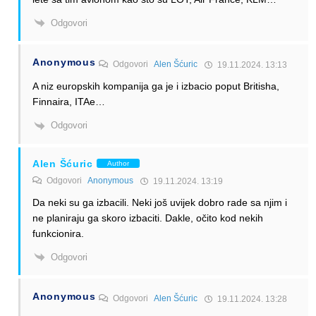
Odgovori
Anonymous
Odgovori
Alen Šćuric
19.11.2024. 13:13
A niz europskih kompanija ga je i izbacio poput Britisha,
Finnaira, ITAe…
Odgovori
Alen Šćuric
Author
Odgovori
Anonymous
19.11.2024. 13:19
Da neki su ga izbacili. Neki još uvijek dobro rade sa njim i
ne planiraju ga skoro izbaciti. Dakle, očito kod nekih
funkcionira.
Odgovori
Anonymous
Odgovori
Alen Šćuric
19.11.2024. 13:28