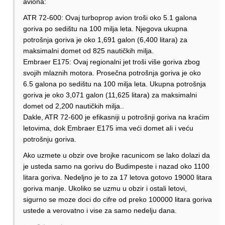
aviona:
ATR 72-600: Ovaj turboprop avion troši oko 5.1 galona
goriva po sedištu na 100 milja leta. Njegova ukupna
potrošnja goriva je oko 1,691 galon (6,400 litara) za
maksimalni domet od 825 nautičkih milja.
Embraer E175: Ovaj regionalni jet troši više goriva zbog
svojih mlaznih motora. Prosečna potrošnja goriva je oko
6.5 galona po sedištu na 100 milja leta. Ukupna potrošnja
goriva je oko 3,071 galon (11,625 litara) za maksimalni
domet od 2,200 nautičkih milja..
Dakle, ATR 72-600 je efikasniji u potrošnji goriva na kraćim
letovima, dok Embraer E175 ima veći domet ali i veću
potrošnju goriva.
Ako uzmete u obzir ove brojke racunicom se lako dolazi da
je usteda samo na gorivu do Budimpeste i nazad oko 1100
litara goriva. Nedeljno je to za 17 letova gotovo 19000 litara
goriva manje. Ukoliko se uzmu u obzir i ostali letovi,
sigurno se moze doci do cifre od preko 100000 litara goriva
ustede a verovatno i vise za samo nedelju dana.