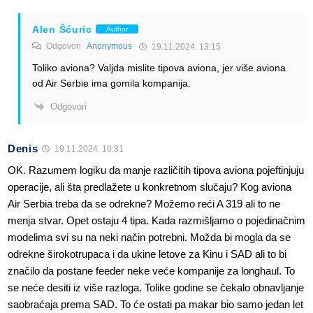
Alen Šćuric
Author
Odgovori
Anonymous
19.11.2024. 13:15
Toliko aviona? Valjda mislite tipova aviona, jer više aviona
od Air Serbie ima gomila kompanija.
Odgovori
Denis
19.11.2024. 10:31
OK. Razumem logiku da manje različitih tipova aviona pojeftinjuju
operacije, ali šta predlažete u konkretnom slučaju? Kog aviona
Air Serbia treba da se odrekne? Možemo reći A 319 ali to ne
menja stvar. Opet ostaju 4 tipa. Kada razmišljamo o pojedinačnim
modelima svi su na neki način potrebni. Možda bi mogla da se
odrekne širokotrupaca i da ukine letove za Kinu i SAD ali to bi
značilo da postane feeder neke veće kompanije za longhaul. To
se neće desiti iz više razloga. Tolike godine se čekalo obnavljanje
saobraćaja prema SAD. To će ostati pa makar bio samo jedan let