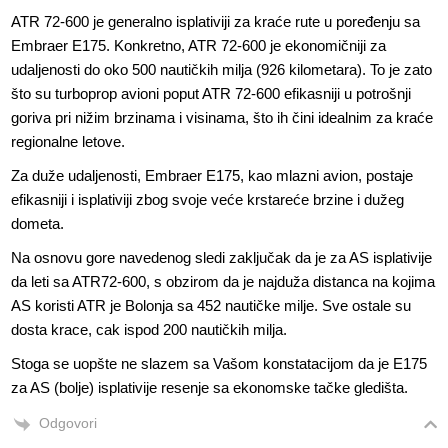
ATR 72-600 je generalno isplativiji za kraće rute u poređenju sa
Embraer E175. Konkretno, ATR 72-600 je ekonomičniji za
udaljenosti do oko 500 nautičkih milja (926 kilometara). To je zato
što su turboprop avioni poput ATR 72-600 efikasniji u potrošnji
goriva pri nižim brzinama i visinama, što ih čini idealnim za kraće
regionalne letove.
Za duže udaljenosti, Embraer E175, kao mlazni avion, postaje
efikasniji i isplativiji zbog svoje veće krstareće brzine i dužeg
dometa.
Na osnovu gore navedenog sledi zaključak da je za AS isplativije
da leti sa ATR72-600, s obzirom da je najduža distanca na kojima
AS koristi ATR je Bolonja sa 452 nautičke milje. Sve ostale su
dosta krace, cak ispod 200 nautičkih milja.
Stoga se uopšte ne slazem sa Vašom konstatacijom da je E175
za AS (bolje) isplativije resenje sa ekonomske tačke gledišta.
Odgovori