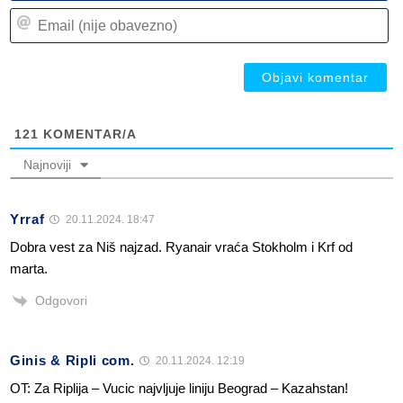
n
Em
(n
(n
ob
ob
121
KOMENTAR/A
Najnoviji
Yrraf
20.11.2024. 18:47
Dobra vest za Niš najzad. Ryanair vraća Stokholm i Krf od
marta.
Odgovori
Ginis & Ripli com.
20.11.2024. 12:19
OT: Za Riplija – Vucic najvljuje liniju Beograd – Kazahstan!