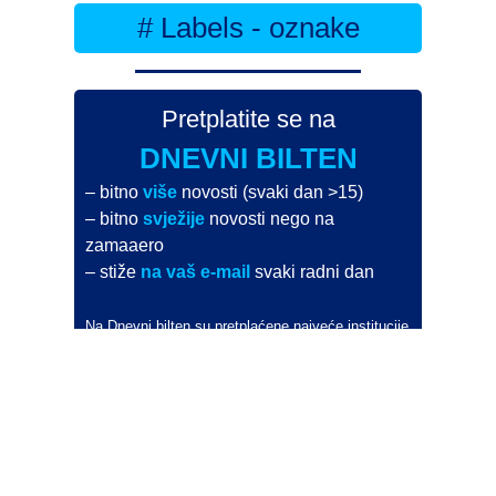
# Labels - oznake
Pretplatite se na
DNEVNI BILTEN
– bitno
više
novosti (svaki dan >15)
– bitno
svježije
novosti nego na
zamaaero
– stiže
na vaš e-mail
svaki radni dan
Na Dnevni bilten su pretplaćene najveće institucije
i zračne luke
Pročitajte više>
POŠALJITE NOVOST
Budite i vi novinar
zama
aero
!