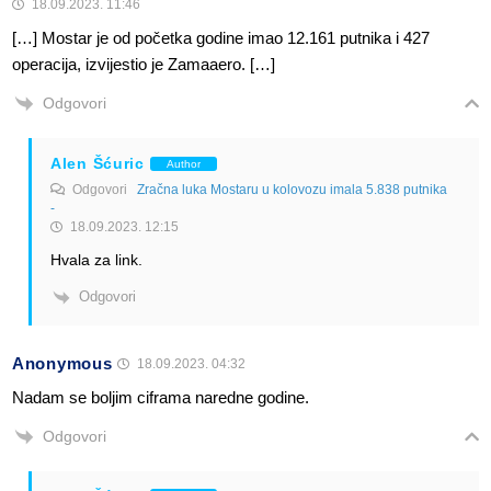
18.09.2023. 11:46
[…] Mostar je od početka godine imao 12.161 putnika i 427
operacija, izvijestio je Zamaaero. […]
Odgovori
Alen Šćuric
Author
Odgovori
Zračna luka Mostaru u kolovozu imala 5.838 putnika
-
18.09.2023. 12:15
Hvala za link.
Odgovori
Anonymous
18.09.2023. 04:32
Nadam se boljim ciframa naredne godine.
Odgovori