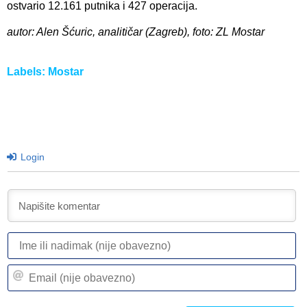
ostvario 12.161 putnika i 427 operacija.
autor: Alen Šćuric, analitičar (Zagreb), foto: ZL Mostar
Labels:
Mostar
Login
I
ili
n
Em
(n
(n
ob
ob