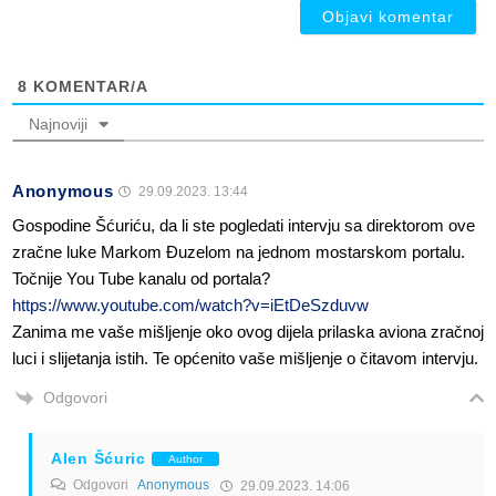
8
KOMENTAR/A
Najnoviji
Anonymous
29.09.2023. 13:44
Gospodine Šćuriću, da li ste pogledati intervju sa direktorom ove
zračne luke Markom Đuzelom na jednom mostarskom portalu.
Točnije You Tube kanalu od portala?
https://www.youtube.com/watch?v=iEtDeSzduvw
Zanima me vaše mišljenje oko ovog dijela prilaska aviona zračnoj
luci i slijetanja istih. Te općenito vaše mišljenje o čitavom intervju.
Odgovori
Alen Šćuric
Author
Odgovori
Anonymous
29.09.2023. 14:06