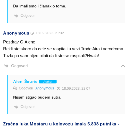
Da imali smo i članak o tome.
Odgovori
Anonymous
18.09.2023. 21:32
Pozdrav G.Alene
Rekli ste skoro da cete se raspitati u vezi Trade Aira i aerodroma
Tuzla pa sam htjeo pitati da li ste se raspitali?Hvala!
Odgovori
Alen Šćuric
Author
Odgovori
Anonymous
18.09.2023. 22:07
Nisam stigao budem sutra
Odgovori
Zračna luka Mostaru u kolovozu imala 5.838 putnika -