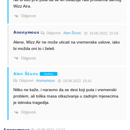
Wizz Aira.
Odgovori
Anonymous
Odgovori
Alen Šćuric
19.08.2022. 15:19
Alene, Wizz Air ne može uticati na vremenske uslove, iako
bi možda oni to i želeli.
Odgovori
Alen Šćuric
Author
Odgovori
Anonymous
19.08.2022. 16:41
Nitko ne kaže, i naravno da se desi koji puta i vremenski
problem, ali tolika masa otkazivanja u zadnjim mjesecima
je istinska tragedija.
Odgovori
Anonymous
18.08.2022. 13:23