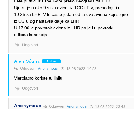
Lete putnici iz Crne Gore preko Beograda za LHR.
Ujutru je u oko 9 stizu avioni iz TGD i TIV, presedaju i u
10:25 za LHR. Vrlo cesto jedan od ta dva aviona koji stigne
iz CG u Bg nastavlja dalje ka LHR.
U 17:00 je povratak aviona iz LHR pa je i u povratku
odlicna konekcija.
Odgovori
Alen Šćuric
Author
Odgovori
Anonymous
18.08.2022. 16:58
Vjerojatno koriste tu liniju.
Odgovori
Anonymous
Odgovori
Anonymous
18.08.2022. 23:43
To sto taj avion iz CG leti za LHR nema nikakve veze sa
putnicima iz TGD ili TIV, vec je to tako jer pre rotacije za
LHR ne mogu da opave nijednu A319 rotaciju na zapad jer
se one vracaju od 11:!5 pa nadalje, a ovako mogu da