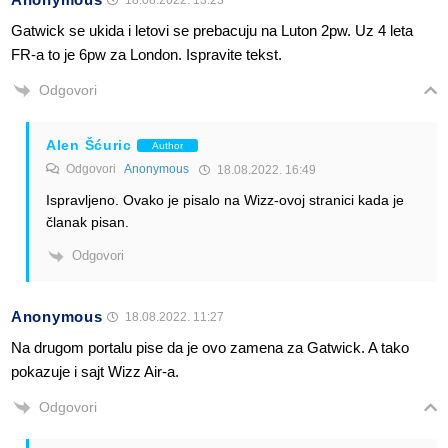
Gatwick se ukida i letovi se prebacuju na Luton 2pw. Uz 4 leta
FR-a to je 6pw za London. Ispravite tekst.
Odgovori
Alen Šćuric
Author
Odgovori
Anonymous
18.08.2022. 16:49
Ispravljeno. Ovako je pisalo na Wizz-ovoj stranici kada je
članak pisan.
Odgovori
Anonymous
18.08.2022. 11:27
Na drugom portalu pise da je ovo zamena za Gatwick. A tako
pokazuje i sajt Wizz Air-a.
Odgovori