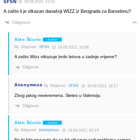
SFSN
18.08.2022. 15:42
A zašto li je otkazan današnji WIZZ iz Beograda za Barselonu?
Odgovori
Alen Šćuric
Author
Odgovori
SFSN
18.08.2022. 16:58
A zašto Wizz otkazuje brdo letova u zadnje vrijeme?
Odgovori
Anonymous
Odgovori
SFSN
18.08.2022. 18:17
Zbog jakog neveremena. Sleteo u Valensiju.
Odgovori
Alen Šćuric
Author
Odgovori
Anonymous
19.08.2022. 00:19
Ne bi bilo prvi puta da se let otkazuje radi problema samog