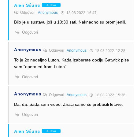
Alen Šćuric
Author
Odgovori
Anonymous
18.08.2022. 16:47
Bilo je u sustavu još u 10:30 sati. Naknadno su promijenili.
Odgovori
Anonymous
Odgovori
Anonymous
18.08.2022. 12:28
To je 2x nedeljno Luton. Kada izaberete opciju Gatwick pise
vam “operated from Luton”
Odgovori
Anonymous
Odgovori
Anonymous
18.08.2022. 15:36
Da, da. Sada sam video. Znaci samo su prebacili letove.
Odgovori
Alen Šćuric
Author