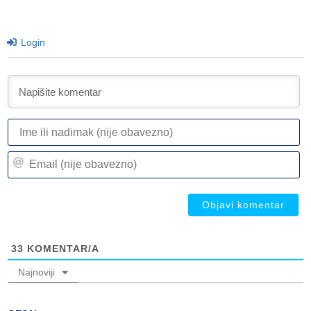
Login
I
ili
n
Em
(n
(n
ob
ob
33
KOMENTAR/A
Najnoviji