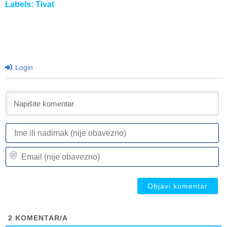
Labels:
Tivat
Login
I
ili
n
Em
(n
(n
ob
ob
2
KOMENTAR/A