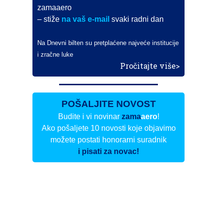
zamaaero
– stiže
na vaš e-mail
svaki radni dan
Na Dnevni bilten su pretplaćene najveće institucije
i zračne luke
Pročitajte više>
POŠALJITE NOVOST
Budite i vi novinar
zama
aero
!
Ako pošaljete 10 novosti koje objavimo
možete postati honorarni suradnik
i pisati za novac!
Info