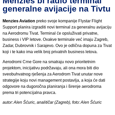
Menzies bi radio terminal
generalne avijacije na Tivtu
Menzies Aviation
preko svoje kompanije Flystar Flight
Support planira izgraditi novi terminal za generalnu avijaciju
na Aerodromu Tivat. Terminal će opsluživati privatne,
business i VIP letove. Ovakve terminale već imaju Zagreb,
Zadar, Dubrovnik i Sarajevo. Ovo je odlična dopuna za Tivat
koji i te kako ima velik broj privatnih business letova.
Aerodromi Crne Gore na smatraju novo prioritetnim
projektom, inicijativu podržavaju, ali ona mora biti dio
sveobuhvatnog rješenja za Aerodrom Tivat unutar nove
strategije koju novi management postavlja, a koja će dati
odgovore na dugoročna planiranja i širenje aerodroma
prema tri potencijalna pravca.
autor: Alen Šćuric, analitičar (Zagreb), foto: Alen Šćuric