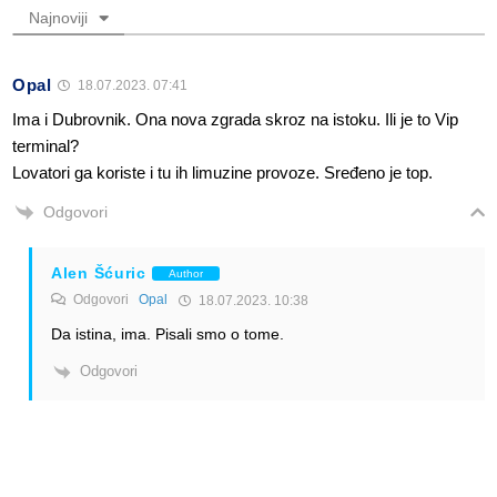
Najnoviji
Opal
18.07.2023. 07:41
Ima i Dubrovnik. Ona nova zgrada skroz na istoku. Ili je to Vip
terminal?
Lovatori ga koriste i tu ih limuzine provoze. Sređeno je top.
Odgovori
Alen Šćuric
Author
Odgovori
Opal
18.07.2023. 10:38
Da istina, ima. Pisali smo o tome.
Odgovori