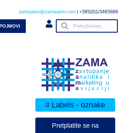
zamaaero@zamaaero.com
| +385(0)1/3465886
 POJMOVI
# Labels - oznake
Pretplatite se na