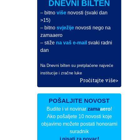
DNEVNI BILTEN
– bitno
više
novosti (svaki dan
>15)
– bitno
svježije
novosti nego na
zamaaero
– stiže
na vaš e-mail
svaki radni
dan
Na Dnevni bilten su pretplaćene najveće
institucije i zračne luke
Pročitajte više>
POŠALJITE NOVOST
Budite i vi novinar
zama
aero
!
Ako pošaljete 10 novosti koje
objavimo možete postati honorarni
suradnik
i pisati za novac!