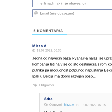
5
KOMENTAR/A
Mirza A
18.07.2022. 06:36
Jedna od najvećih baza Ryanair-a nalazi se uprav
kompanija leti na više od sto destinacija širom 
putnika pa mogućnost potpunog napuštanja Belgije
Ipak u Belgiji ima dobro razvijen poso…
Odgovori
Srba
Odgovori
Mirza A
18.07.2022. 07:15