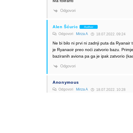
Ma foliranti
Odgovori
Alen Šćuric
Author
Odgovori
Mirza A
18.07.2022. 09:24
Ne bi bilo ni prvi ni zadnji puta da Ryanair 
je Ryanaoir preo noći zatvorio bazu. Primj
baziranih aviona pa ga je ipak zatvorio (ka
Odgovori
Anonymous
Odgovori
Mirza A
18.07.2022. 10:28
Zatvorit će bazu, otpustiti sve radnike, ostav
Odgovori
Alen Šćuric
Author
Odgovori
Anonymous
18.07.2022. 12:57