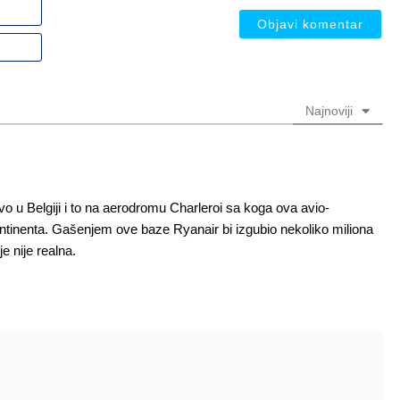
Ime
ili
nadimak
Email
(nije
(nije
obavezno)
obavezno)
Najnoviji
o u Belgiji i to na aerodromu Charleroi sa koga ova avio-
kontinenta. Gašenjem ove baze Ryanair bi izgubio nekoliko miliona
 nije realna.