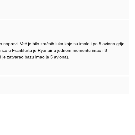
to napravi. Već je bilo zračnih luka koje su imale i po 5 aviona gdje
erice u Frankfurtu je Ryanair u jednom momentu imao i 8
d je zatvarao bazu imao je 5 aviona).
iti neke letove koje će letiti avioni iz drugih baza i to je to.