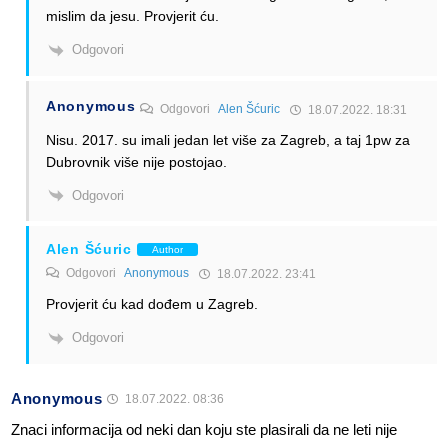
mislim da jesu. Provjerit ću.
Odgovori
Anonymous
Odgovori
Alen Šćuric
18.07.2022. 18:31
Nisu. 2017. su imali jedan let više za Zagreb, a taj 1pw za
Dubrovnik više nije postojao.
Odgovori
Alen Šćuric
Author
Odgovori
Anonymous
18.07.2022. 23:41
Provjerit ću kad dođem u Zagreb.
Odgovori
Anonymous
18.07.2022. 08:36
Znaci informacija od neki dan koju ste plasirali da ne leti nije