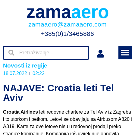
zama
aero
zamaaero@zamaaero.com
+385(0)1/3465886
Novosti iz regije
18.07.2022
02:22
NAJAVE: Croatia leti Tel
Aviv
Croatia Airlines
leti redovne chartere za Tel Aviv iz Zagreba
i to utorkom i petkom. Letovi se obavljaju sa Airbusom A320 i
A319. Karte za ove letove nisu u redovnoj prodaji preko
stranice kompanije. Kompanija još uvijek nije obnovila