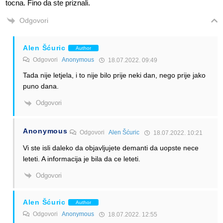
tocna. Fino da ste priznali.
Odgovori
Alen Šćuric
Author
Odgovori
Anonymous
18.07.2022. 09:49
Tada nije letjela, i to nije bilo prije neki dan, nego prije jako
puno dana.
Odgovori
Anonymous
Odgovori
Alen Šćuric
18.07.2022. 10:21
Vi ste isli daleko da objavljujete demanti da uopste nece
leteti. A informacija je bila da ce leteti.
Odgovori
Alen Šćuric
Author
Odgovori
Anonymous
18.07.2022. 12:55