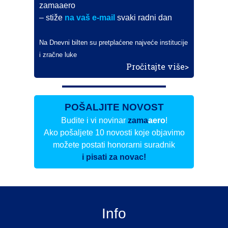
zamaaero
– stiže
na vaš e-mail
svaki radni dan
Na Dnevni bilten su pretplaćene najveće institucije
i zračne luke
Pročitajte više>
POŠALJITE NOVOST
Budite i vi novinar
zama
aero
!
Ako pošaljete 10 novosti koje objavimo
možete postati honorarni suradnik
i pisati za novac!
Info