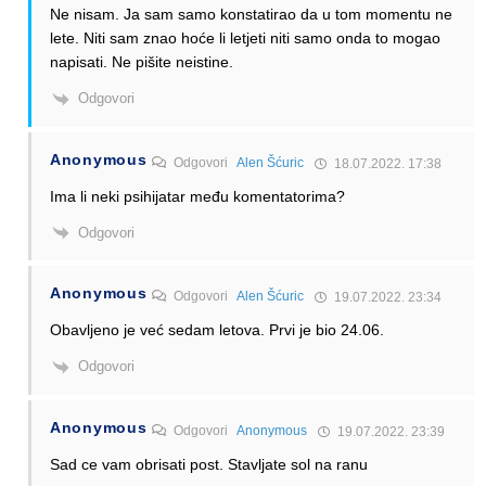
Ne nisam. Ja sam samo konstatirao da u tom momentu ne
lete. Niti sam znao hoće li letjeti niti samo onda to mogao
napisati. Ne pišite neistine.
Odgovori
Anonymous
Odgovori
Alen Šćuric
18.07.2022. 17:38
Ima li neki psihijatar među komentatorima?
Odgovori
Anonymous
Odgovori
Alen Šćuric
19.07.2022. 23:34
Obavljeno je već sedam letova. Prvi je bio 24.06.
Odgovori
Anonymous
Odgovori
Anonymous
19.07.2022. 23:39
Sad ce vam obrisati post. Stavljate sol na ranu