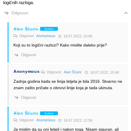
logičnih razloga.
Odgovori
Alen Šćuric
Author
Odgovori
Anonymous
18.07.2022. 10:06
Koji su to logični razlozi? Kako mislite daleko prije?
Odgovori
Anonymous
Odgovori
Alen Šćuric
18.07.2022. 10:48
Zadnja godina kada se linija letjela je bila 2016. Stvarno ne
znam zašto pričate o obnovi linije koja je tada ukinuta.
Odgovori
Alen Šćuric
Author
Odgovori
Anonymous
18.07.2022. 12:58
Ja mislim da su oni letjeli i nakon toga. Nisam siguran, ali