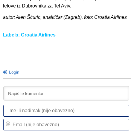
letove iz Dubrovnika za Tel Aviv.
autor: Alen Šćuric, analitičar (Zagreb), foto: Croatia Airlines
Labels:
Croatia Airlines
Login
I
ili
n
Em
(n
(n
ob
ob