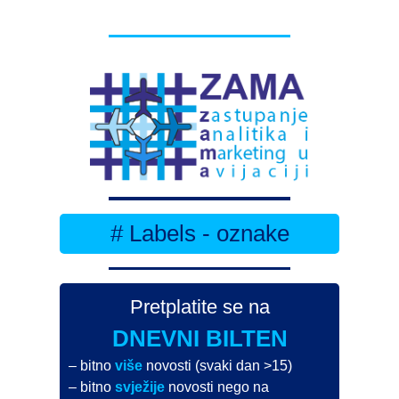
# Labels - oznake
Pretplatite se na
DNEVNI BILTEN
– bitno
više
novosti (svaki dan >15)
– bitno
svježije
novosti nego na