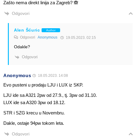
Zašto nema direkt linija za Zagreb? 🙈
Odgovori
Alen Šćuric
Author
Odgovori
Anonymous
19.05.2023. 02:15
Odakle?
Odgovori
Anonymous
18.05.2023. 14:08
Evo pusteni u prodaju LJU i LUX iz SKP.
LJU ide sa A321 2pw od 27.9., tj. 3pw od 31.10.
LUX ide sa A320 3pw od 18.12.
STR i SZG krecu u Novembru.
Dakle, ostaje 94pw tokom leta.
Odgovori