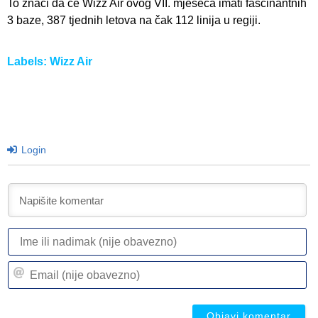
To znači da će Wizz Air ovog VII. mjeseca imati fascinantnih
3 baze, 387 tjednih letova na čak 112 linija u regiji.
Labels:
Wizz Air
Login
I
ili
n
Em
(n
(n
ob
ob