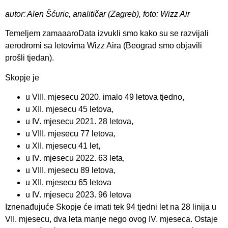
autor: Alen Šćuric, analitičar (Zagreb), foto: Wizz Air
Temeljem zamaaaroData izvukli smo kako su se razvijali
aerodromi sa letovima Wizz Aira (Beograd smo objavili
prošli tjedan).
Skopje je
u VIII. mjesecu 2020. imalo 49 letova tjedno,
u XII. mjesecu 45 letova,
u IV. mjesecu 2021. 28 letova,
u VIII. mjesecu 77 letova,
u XII. mjesecu 41 let,
u IV. mjesecu 2022. 63 leta,
u VIII. mjesecu 89 letova,
u XII. mjesecu 65 letova
u IV. mjesecu 2023. 96 letova
Iznenađujuće Skopje će imati tek 94 tjedni let na 28 linija u
VII. mjesecu, dva leta manje nego ovog IV. mjeseca. Ostaje