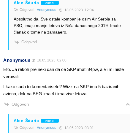
Alen Šćuric
Author
Odgovori
Anonymous
18.05.2023. 12:04
Apsolutno da. Sve ostale kompanije osim Air Serbia sa
PSO, imaju manje letova iz Niša danas nego 2019. Imate
članak o tome na zamaaero.
Odgovori
Anonymous
18.05.2023. 02:00
Eto. Ja rekoh pre neki dan da ce SKP imati 94pw, a Vi mi niste
verovali.
I kako sada to komentarisete? Wizz na SKP ima 5 baziranih
aviona, dok na BEG ima 4 i ima vise letova.
Odgovori
Alen Šćuric
Author
Odgovori
Anonymous
18.05.2023. 03:01