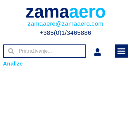
zama
aero
zamaaero@zamaaero.com
+385(0)1/3465886
Analize