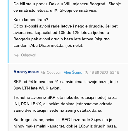
Da bili ste u pravu. Dakle u VIII. mjesecu Beograd i Skopje
će imati isto letova, u IX. Skopje će imati više.
Kako komentiram?
Očito skopski avioni rade letove i negdje drugdje. Jel pet
aviona ima kapacitet od 105 do 125 letova tjedno. u
Beogadu pak avioni drugih baza lete letove (sigurno
London i Abu Dhabi možda i još neki).
Odgovori
Anonymous
Odgovori
Alen Šćuric
18.05.2023. 03:18
SKP od 94 letova ima 91 sa avionima iz svoje baze, to je
3pw LTN lete WUK avioni.
Trenutno avioni iz SKP lete nekoliko rotacija nedeljno za
INI, PRN i BNX, ali nekim danima jednostavno odrade
samo dve rotacije i sede na zemlji ostatak dana.
Sa druge strane, avioni iz BEG baze rade 84pw sto je
njihov maksimalni kapacitet, dok je 10pw iz drugih baza.