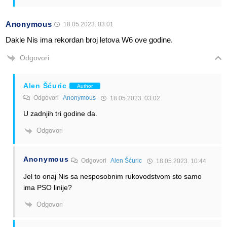
Anonymous
18.05.2023. 03:01
Dakle Nis ima rekordan broj letova W6 ove godine.
Odgovori
Alen Šćuric
Author
Odgovori
Anonymous
18.05.2023. 03:02
U zadnjih tri godine da.
Odgovori
Anonymous
Odgovori
Alen Šćuric
18.05.2023. 10:44
Jel to onaj Nis sa nesposobnim rukovodstvom sto samo
ima PSO linije?
Odgovori