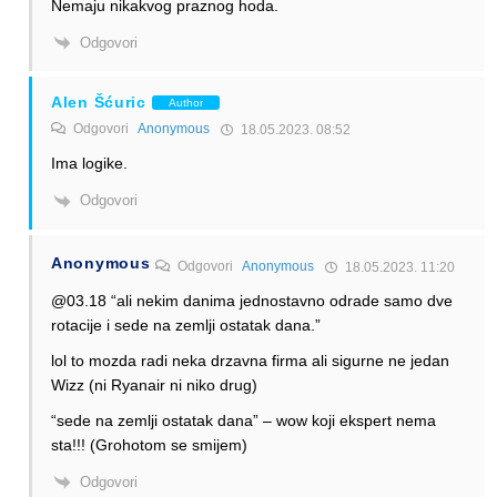
Nemaju nikakvog praznog hoda.
Odgovori
Alen Šćuric
Author
Odgovori
Anonymous
18.05.2023. 08:52
Ima logike.
Odgovori
Anonymous
Odgovori
Anonymous
18.05.2023. 11:20
@03.18 “ali nekim danima jednostavno odrade samo dve
rotacije i sede na zemlji ostatak dana.”
lol to mozda radi neka drzavna firma ali sigurne ne jedan
Wizz (ni Ryanair ni niko drug)
“sede na zemlji ostatak dana” – wow koji ekspert nema
sta!!! (Grohotom se smijem)
Odgovori