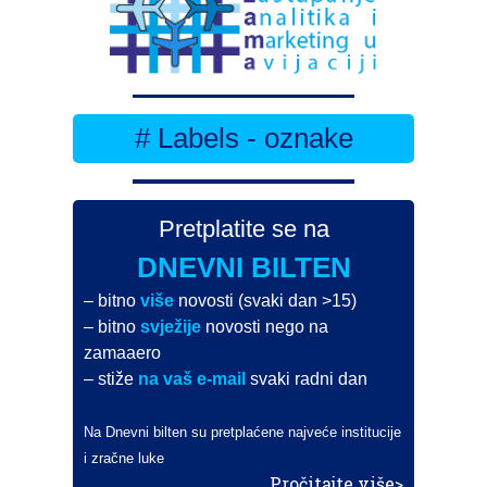
# Labels - oznake
Pretplatite se na
DNEVNI BILTEN
– bitno
više
novosti (svaki dan >15)
– bitno
svježije
novosti nego na
zamaaero
– stiže
na vaš e-mail
svaki radni dan
Na Dnevni bilten su pretplaćene najveće institucije
i zračne luke
Pročitajte više>