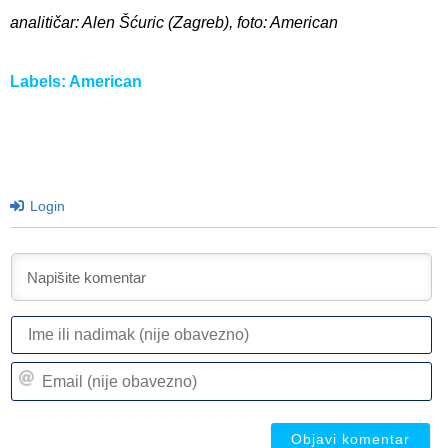
analitičar: Alen Šćuric (Zagreb), foto: American
Labels:
American
Login
I
ili
n
Em
(n
(n
ob
ob