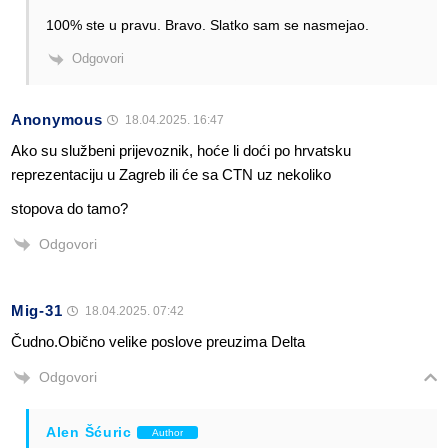
100% ste u pravu. Bravo. Slatko sam se nasmejao.
Odgovori
Anonymous
18.04.2025. 16:47
Ako su službeni prijevoznik, hoće li doći po hrvatsku
reprezentaciju u Zagreb ili će sa CTN uz nekoliko
stopova do tamo?
Odgovori
Mig-31
18.04.2025. 07:42
Čudno.Obično velike poslove preuzima Delta
Odgovori
Alen Šćuric
Author