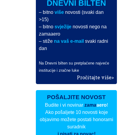
DNEVNI BILTEN
– bitno
više
novosti (svaki dan
>15)
– bitno
svježije
novosti nego na
zamaaero
– stiže
na vaš e-mail
svaki radni
dan
Na Dnevni bilten su pretplaćene najveće
institucije i zračne luke
Pročitajte više>
POŠALJITE NOVOST
Budite i vi novinar
zama
aero
!
Ako pošaljete 10 novosti koje
objavimo možete postati honorarni
suradnik
i pisati za novac!