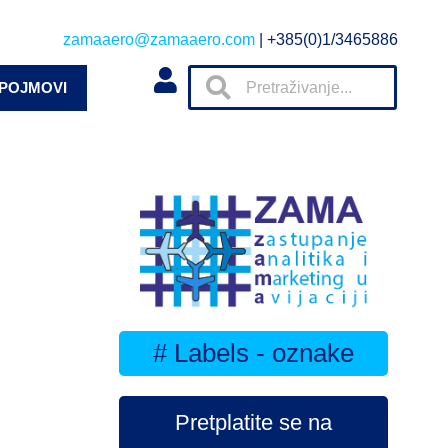
zamaaero@zamaaero.com
| +385(0)1/3465886
 POJMOVI
# Labels - oznake
Pretplatite se na